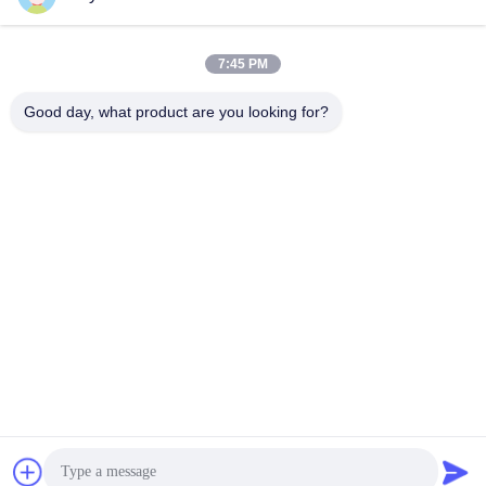
PI膜
胶粉
July 16, 2026
November 25, 2021
7:45 PM
Good day, what product are you looking for?
00:30
00:43
Film de colle thermofusible auto-
Poudre adhésive de fonte chaude
adhésif acrylique strass, ruban
noire
adhésif sensible à la pression
D'autres Vidéos
胶粉
April 08, 2021
April 08, 2021
00:46
00:31
DS1701 Film d'impression en PET
DS019YKL Film adhésif
pour l'impression numérique
thermofusible pour perçage à chaud
des strass
打印膜
D'autres Vidéos