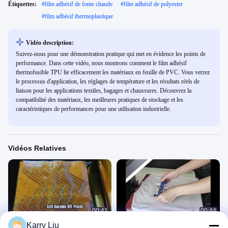
Étiquettes:
#
film adhésif de fonte chaude
#
film adhésif de polyester
#
film adhésif thermoplastique
Vidéo description:
Suivez-nous pour une démonstration pratique qui met en évidence les points de
performance. Dans cette vidéo, nous montrons comment le film adhésif
thermofusible TPU lie efficacement les matériaux en feuille de PVC. Vous verrez
le processus d'application, les réglages de température et les résultats réels de
liaison pour les applications textiles, bagages et chaussures. Découvrez la
compatibilité des matériaux, les meilleures pratiques de stockage et les
caractéristiques de performances pour une utilisation industrielle.
Vidéos Relatives
00:41
00:44
Karry Liu
Film de chauffage à base de PI
Ds220