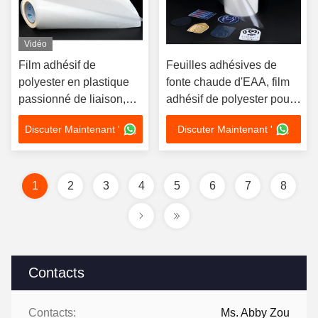
Vidéo
Film adhésif de
Feuilles adhésives de
polyester en plastique
fonte chaude d'EAA, film
passionné de liaison,
adhésif de polyester pour
film adhésif de fonte
la feuille en aluminium
Discuter Maintenant '
Discuter Maintenant '
chaude transparente
1
2
3
4
5
6
7
8
Contacts
Contacts:
Ms. Abby Zou