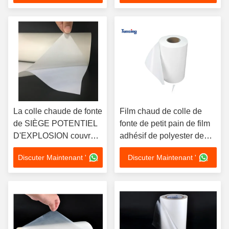
pour des métaux
La colle chaude de fonte
Film chaud de colle de
de SIÈGE POTENTIEL
fonte de petit pain de film
D'EXPLOSION couvre
adhésif de polyester de
le film adhésif de
SIÈGE POTENTIEL
Discuter Maintenant '
Discuter Maintenant '
polyester résistant à la
D'EXPLOSION pour le
chaleur et auto-adhésif
tissu
de PVC