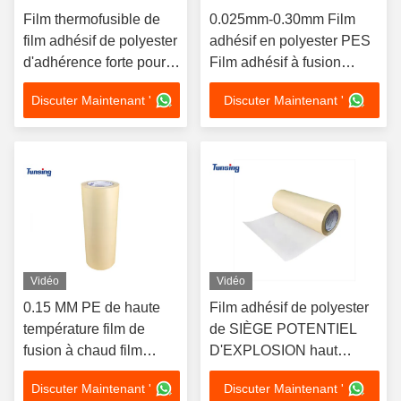
Film thermofusible de
0.025mm-0.30mm Film
film adhésif de polyester
adhésif en polyester PES
d'adhérence forte pour
Film adhésif à fusion
la correction de broderie
chaude pour broderie de
Discuter Maintenant '
Discuter Maintenant '
liaison
Vidéo
Vidéo
0.15 MM PE de haute
Film adhésif de polyester
température film de
de SIÈGE POTENTIEL
fusion à chaud film
D'EXPLOSION haut
adhésif de polyester
Tempeture avec le papier
Discuter Maintenant '
Discuter Maintenant '
pour le mental
de libération d'auto-collant