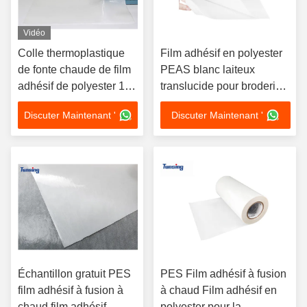
Vidéo
Colle thermoplastique
Film adhésif en polyester
de fonte chaude de film
PEAS blanc laiteux
adhésif de polyester 100
translucide pour broderie
yards de longueur
REACH
Discuter Maintenant '
Discuter Maintenant '
Échantillon gratuit PES
PES Film adhésif à fusion
film adhésif à fusion à
à chaud Film adhésif en
chaud film adhésif
polyester pour la