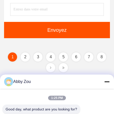
Envoyez
1
2
3
4
5
6
7
8
Abby Zou
1:25 PM
Good day, what product are you looking for?