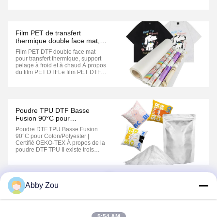
thermoplastique, qui est supporté
par du papier de décharge et peut
être chauffé et plastifié à plusieurs
reprises.TPU, PVC, et a une bonne
sensation et une bonne résistance
Film PET de transfert
au ...
thermique double face mat,
support pelage à froid et à
Film PET DTF double face mat
chaud
pour transfert thermique, support
pelage à froid et à chaud À propos
du film PET DTFLe film PET DTF
existe en deux types : mat simple
face et mat double face. Il se
présente sous deux formats.
Feuille : 0,075 mm * 210 mm * 297
mm (A4) et 0,075 mm * 297 mm *
Poudre TPU DTF Basse
420 mm (A3) ...
Fusion 90°C pour
Coton/Polyester | Certifié
Poudre DTF TPU Basse Fusion
OEKO-TEX
90°C pour Coton/Polyester |
Certifié OEKO-TEX À propos de la
poudre DTF TPU Il existe trois
tailles de grains différentes 80-
200µm est la plus populaire sur le
marché. Elle est douce et résiste
bien au lavage à l'eau. 80-170µm
1
est une poudre très élastique. Elle
Abby Zou
est plus ...
5:54 AM