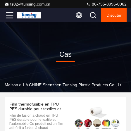
ts02@tunsing.com.cn
86-755-8996-0062
Discuter
Cas
Maison
>
LA CHINE Shenzhen Tunsing Plastic Products Co., Ltd. Cas D'entreprises
Film thermofusible en TPU
PES durable pour textiles et
automobile
Film de fusion à chaud en TPU
PES durable pour le textile et
l'automobile Ce produit est un film
adhésif à fusion à chaud