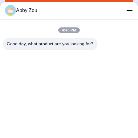
Envoyez
Abby Zou
4:45 PM
Good day, what product are you looking for?
Shenzhen Tunsing Plastic Products Co., Ltd.
ts02@tunsing.com.cn
86-755-8996-0062
Zone industrielle de Tunsing, village de no. 28 Xiatian, rue
de Longtian, secteur de Pingshan, ville de Shenzhen,
province du Guangdong, Chine
Bonne qualité de la Chine Film adhésif de fonte chaude