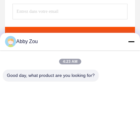
Envoyez
Abby Zou
4:23 AM
Good day, what product are you looking for?
Shenzhen Tunsing Plastic Products Co., Ltd.
ts02@tunsing.com.cn
86-755-8996-0062
Zone industrielle de Tunsing, village de no. 28 Xiatian, rue
de Longtian, secteur de Pingshan, ville de Shenzhen,
province du Guangdong, Chine