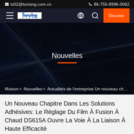
ts02@tunsing.com.cn
86-755-8996-0062
Discuter
Nouvelles
Maison
>
Nouvelles
>
Actualités de l'entreprise Un nouveau chapitre dans les solutions adhésives: le réglage du film à fusion à chaud DS615A ouvre la voie à la liaison à haute efficacité
Un Nouveau Chapitre Dans Les Solutions
Adhésives: Le Réglage Du Film À Fusion À
Chaud DS615A Ouvre La Voie À La Liaison À
Haute Efficacité