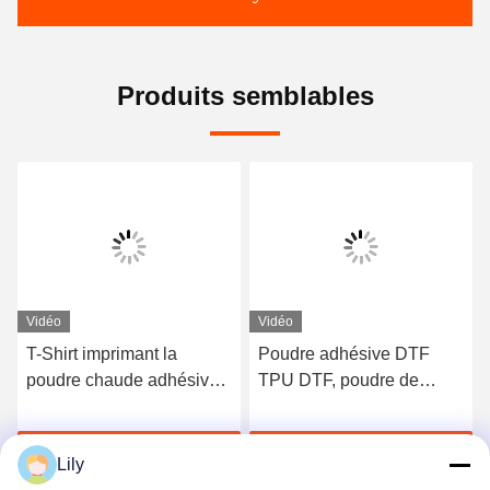
Produits semblables
Vidéo
Vidéo
T-Shirt imprimant la
Poudre adhésive DTF
poudre chaude adhésive
TPU DTF, poudre de
de fonte de poudre de
transfert de chaleur pour
transfert de 1kg 5kg TPU
l'impression de vêtements
Discuter Maintenant
Discuter Maintenant
DTF
Lily