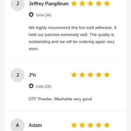
J
Jeffrey Pangilinan
Utile (36)
We highly recommend this hot melt adhesive. It
held our patches extremely well. The quality is
outstanding and we will be ordering again very
soon.
J
J*n
Utile (26)
DTF Powder, Washable very good
A
Adam