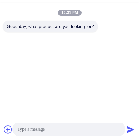
12:31 PM
Good day, what product are you looking for?
Shenzhen Tunsing Plastic Products Co., Ltd.
ts02@tunsing.com.cn
86-755-8996-0062
Zone industrielle de Tunsing, village de no. 28 Xiatian, rue
de Longtian, secteur de Pingshan, ville de Shenzhen,
province du Guangdong, Chine
Bonne qualité de la Chine Film adhésif de fonte chaude
Fournisseur. © de Copyright 2018-2026 Shenzhen Tunsing
Plastic Products Co., Ltd. . Tous droits réservés.