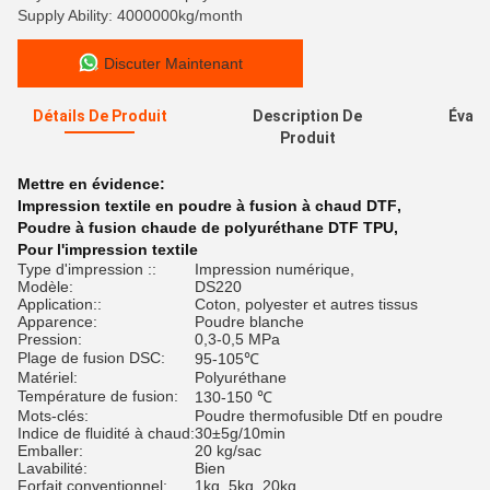
Supply Ability: 4000000kg/month
Discuter Maintenant
Détails De Produit
Description De
Évalu
Produit
Mettre en évidence:
Impression textile en poudre à fusion à chaud DTF
,
Poudre à fusion chaude de polyuréthane DTF TPU
,
Pour l'impression textile
Type d'impression ::
Impression numérique,
Modèle:
DS220
Application::
Coton, polyester et autres tissus
Apparence:
Poudre blanche
Pression:
0,3-0,5 MPa
Plage de fusion DSC:
95-105℃
Matériel:
Polyuréthane
Température de fusion:
130-150 ℃
Mots-clés:
Poudre thermofusible Dtf en poudre
Indice de fluidité à chaud:
30±5g/10min
Emballer:
20 kg/sac
Lavabilité:
Bien
Forfait conventionnel:
1kg, 5kg, 20kg