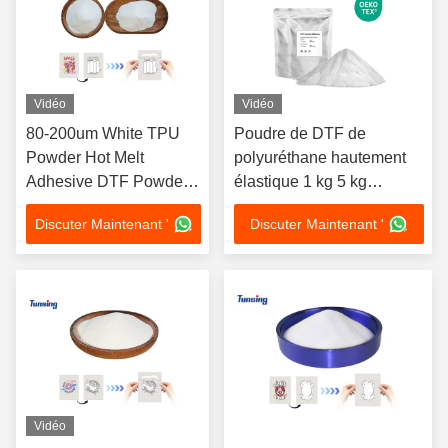
Vidéo
Vidéo
80-200um White TPU
Poudre de DTF de
Powder Hot Melt
polyuréthane hautement
Adhesive DTF Powder
élastique 1 kg 5 kg
For DTF Printer
Emballage en aluminium
Discuter Maintenant '
Discuter Maintenant '
Vidéo