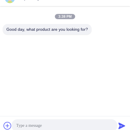
3:38 PM
Good day, what product are you looking for?
Shenzhen Tunsing Plastic Products Co., Ltd.
ts02@tunsing.com.cn
86-755-8996-0062
Zone industrielle de Tunsing, village de no. 28 Xiatian, rue
de Longtian, secteur de Pingshan, ville de Shenzhen,
province du Guangdong, Chine
Bonne qualité de la Chine Film adhésif de fonte chaude
Fournisseur. © de Copyright 2018-2026 Shenzhen Tunsing
Plastic Products Co., Ltd. . Tous droits réservés.