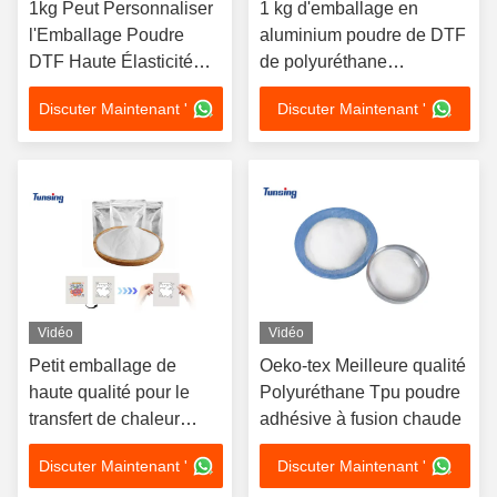
1kg Peut Personnaliser
1 kg d'emballage en
l'Emballage Poudre
aluminium poudre de DTF
DTF Haute Élasticité
de polyuréthane
Colle Adhésive
hautement élastique
Discuter Maintenant '
Discuter Maintenant '
Thermofusible Pour
Transfert Thermique
Vidéo
Vidéo
Petit emballage de
Oeko-tex Meilleure qualité
haute qualité pour le
Polyuréthane Tpu poudre
transfert de chaleur
adhésive à fusion chaude
Polyuréthane Dtf colle
Discuter Maintenant '
Discuter Maintenant '
en poudre à fusion