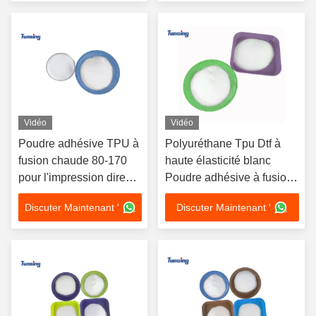
chaude
Vidéo
Vidéo
Poudre adhésive TPU à
Polyuréthane Tpu Dtf à
fusion chaude 80-170
haute élasticité blanc
pour l'impression directe
Poudre adhésive à fusion
sur film
chaude pour la
Discuter Maintenant '
Discuter Maintenant '
progression du Dtf