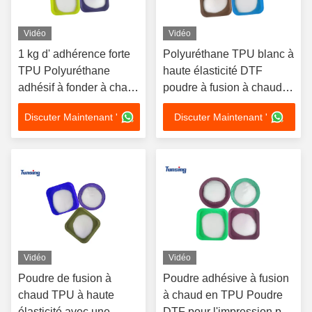
Vidéo
Vidéo
1 kg d' adhérence forte
Polyuréthane TPU blanc à
TPU Polyuréthane
haute élasticité DTF
adhésif à fonder à chaud
poudre à fusion à chaud
poudre blanche pour la
pour transfert de chaleur
Discuter Maintenant '
Discuter Maintenant '
progression de Dtf
Vidéo
Vidéo
Poudre de fusion à
Poudre adhésive à fusion
chaud TPU à haute
à chaud en TPU Poudre
élasticité avec une
DTF pour l'impression par