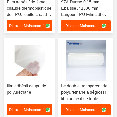
Film adhésif de fonte
97A Dureté 0,15 mm
chaude thermoplastique
Épaisseur 1380 mm
de TPU, feuille chaude
Largeur TPU Film adhésif
de fonte pour la
à fusion chaude pour tissu
Discuter Maintenant '
Discuter Maintenant '
stratification en cuir
PU et matériau de plongée
SBR
film adhésif de tpu de
Le double transparent de
polyuréthane
polyuréthane a dégrossi
film adhésif de fonte
chaude de TPU pour des
Discuter Maintenant '
Discuter Maintenant '
matériaux d'unité centrale