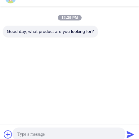
12:39 PM
Good day, what product are you looking for?
Shenzhen Tunsing Plastic Products Co., Ltd.
ts02@tunsing.com.cn
86-755-8996-0062
Zone industrielle de Tunsing, village de no. 28 Xiatian, rue
de Longtian, secteur de Pingshan, ville de Shenzhen,
province du Guangdong, Chine
Bonne qualité de la Chine Film adhésif de fonte chaude
Fournisseur. © de Copyright 2018-2026 Shenzhen Tunsing
Plastic Products Co., Ltd. . Tous droits réservés.