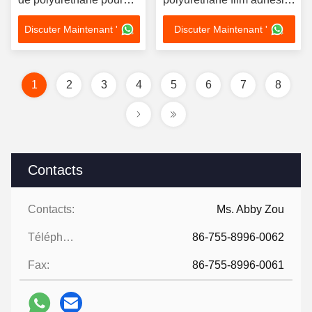
les sous-vêtements sans
à fusion chaude pour la
Discuter Maintenant '
Discuter Maintenant '
couture
reliure de broderie
1
2
3
4
5
6
7
8
Contacts
Contacts:
Ms. Abby Zou
Téléphone:
86-755-8996-0062
Fax:
86-755-8996-0061