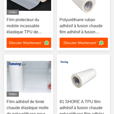
Vidéo
Film protecteur du
Polyuréthane ruban
mobile incassable
adhésif à fusion chaude
élastique TPU de
film adhésif à fusion
membrane pour la
chaude pour sous-
Discuter Maintenant '
Discuter Maintenant '
stratification de tissu
vêtements et vêtements
mous
Vidéo
Film adhésif de fonte
81 SHORE A TPU film
chaude élastique molle
adhésif à fusion chaude
de polyuréthane pour
polyuréthane film adhésif