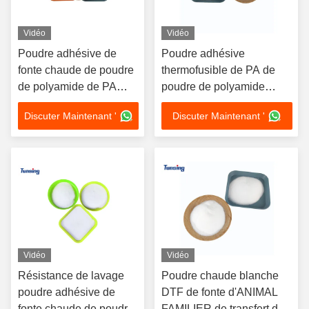
Vidéo
Vidéo
Poudre adhésive de
Poudre adhésive
fonte chaude de poudre
thermofusible de PA de
de polyamide de PA
poudre de polyamide
lavable 90 degrés pour
d'impression de transfert
Discuter Maintenant '
Discuter Maintenant '
des tissus
de chaleur
Vidéo
Vidéo
Résistance de lavage
Poudre chaude blanche
poudre adhésive de
DTF de fonte d'ANIMAL
fonte chaude de poudre
FAMILIER de transfert de