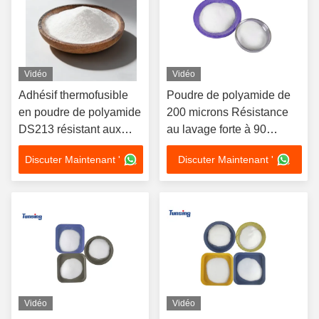
Vidéo
Vidéo
Adhésif thermofusible
Poudre de polyamide de
en poudre de polyamide
200 microns Résistance
DS213 résistant aux
au lavage forte à 90
hautes températures et
degrés Pour le tissu
Discuter Maintenant '
Discuter Maintenant '
au lavage
Vidéo
Vidéo