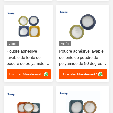
Vidéo
Vidéo
Poudre adhésive
Poudre adhésive lavable
lavable de fonte de
de fonte de poudre de
poudre de polyamide de
polyamide de 90 degrés
90 degrés pour
pour l'impression de
Discuter Maintenant '
Discuter Maintenant '
l'impression de transfert
transfert de chaleur
de chaleur