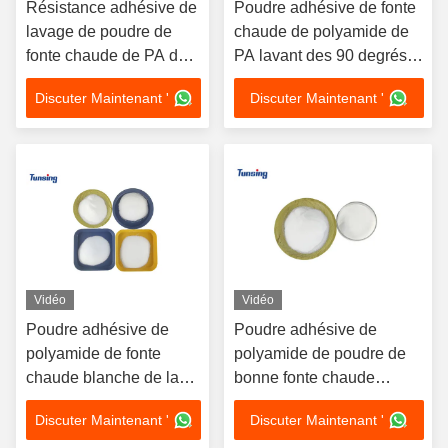
Résistance adhésive de
Poudre adhésive de fonte
lavage de poudre de
chaude de polyamide de
fonte chaude de PA de
PA lavant des 90 degrés
polyamide pour DTF
résistant pour le tissu
Discuter Maintenant '
Discuter Maintenant '
Vidéo
Vidéo
Poudre adhésive de
Poudre adhésive de
polyamide de fonte
polyamide de poudre de
chaude blanche de la
bonne fonte chaude
poudre DTF pour
lavable de PA pour le tissu
Discuter Maintenant '
Discuter Maintenant '
l'imprimante de Digital
en nylon