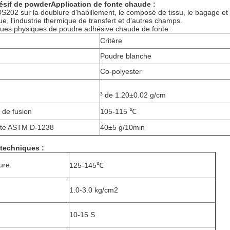
sif de powderApplication de fonte chaude :
DS202 sur la doublure d'habillement, le composé de tissu, le bagage et 
ue, l'industrie thermique de transfert et d'autres champs.
ques physiques de poudre adhésive chaude de fonte :
Critère
Poudre blanche
Co-polyester
³ de 1.20±0.02 g/cm
de fusion
105-115 ℃
nte ASTM D-1238
40±5 g/10min
techniques :
ure
125-145℃
1.0-3.0 kg/cm2
10-15 S