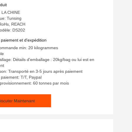
ransfert
duit
e: LA CHINE
e: Tunsing
: RoHs, REACH
odèle: DS202
 paiement et d'expédition
commande min: 20 kilogrammes
ble
llage: Détails d'emballage : 20kg/bag ou lui est en
ent
aison: Transporté en 3-5 jours après paiement
 paiement: T/T, Paypal
provisionnement: 60 tonnes par mois
iscuter Maintenant