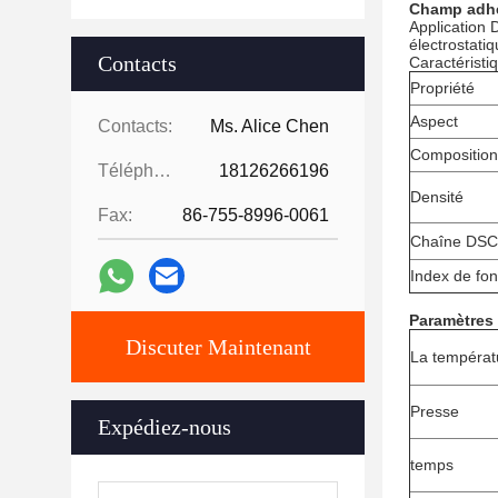
Champ adhé
Application 
électrostatiq
Contacts
Caractéristi
Propriété
Aspect
Contacts:
Ms. Alice Chen
Composition
Téléphone:
18126266196
Densité
Fax:
86-755-8996-0061
Chaîne DSC 
Index de fo
Paramètres 
Discuter Maintenant
La températ
Presse
Expédiez-nous
temps