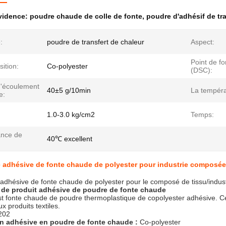
évidence:
poudre chaude de colle de fonte
,
poudre d'adhésif de tr
:
poudre de transfert de chaleur
Aspect:
Point de fo
ition:
Co-polyester
(DSC):
d'écoulement
40±5 g/10min
La tempéra
e:
:
1.0-3.0 kg/cm2
Temps:
ance de
40℃ excellent
 adhésive de fonte chaude de polyester pour industrie composée/
adhésive de fonte chaude de polyester pour le composé de tissu/indust
 de produit adhésive de poudre de fonte chaude
st fonte chaude de poudre thermoplastique de copolyester adhésive. Ces
x produits textiles.
202
n adhésive en poudre de fonte chaude :
Co-polyester