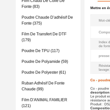
Film Chaud De Colle De
Fonte
(83)
Mettre en 
Poudre Chaude D'adhésif De
Mot-clé
Fonte
(375)
Compos
Film De Transfert De DTF
(179)
Index 
de font
Poudre De TPU
(117)
presse
Poudre De Polyamide
(59)
Résist
lavage:
Poudre De Polyester
(61)
Co - poudre
Ruban Adhésif De Fonte
Co - poudre 
Chaude
(99)
description
Le produit e
Film D'ANIMAL FAMILIER
résistance au
Produit : DS
(121)
Compositio