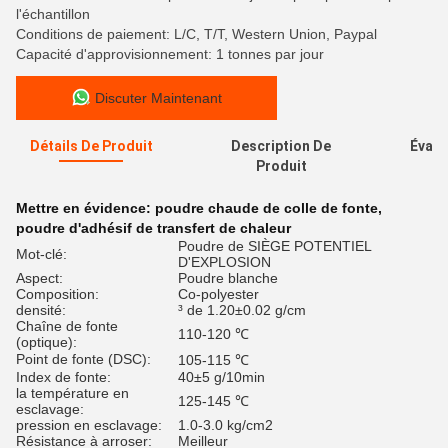
l'échantillon
Conditions de paiement: L/C, T/T, Western Union, Paypal
Capacité d'approvisionnement: 1 tonnes par jour
Discuter Maintenant
Détails De Produit
Description De
Évalu
Produit
Mettre en évidence:
poudre chaude de colle de fonte
,
poudre d'adhésif de transfert de chaleur
Poudre de SIÈGE POTENTIEL
Mot-clé:
D'EXPLOSION
Aspect:
Poudre blanche
Composition:
Co-polyester
densité:
³ de 1.20±0.02 g/cm
Chaîne de fonte
110-120 ℃
(optique):
Point de fonte (DSC):
105-115 ℃
Index de fonte:
40±5 g/10min
la température en
125-145 ℃
esclavage:
pression en esclavage:
1.0-3.0 kg/cm2
Résistance à arroser:
Meilleur