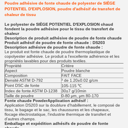
Poudre adhésive de fonte chaude de polyester de SIÈGE
POTENTIEL D'EXPLOSION, poudre d'adhésif de transfert de
chaleur de tissu
Le polyester de SIÈGE POTENTIEL D'EXPLOSION chaud
fondent la poudre adhésive pour le tissu de transfert de
chaleur
Description
de
produit
adhésive de poudre
de
fonte chaude
Produit
adhésif de poudre de fonte chaude
: DS203
Description
adhésive de poudre de fonte chaude
:
Le produit est fonte chaude de poudre thermoplastique de
copolyester adhésive. Le produit a l'excellente adhérence et les
propriétés lavables pour des produits textiles.
Propriété
Critère
Aspect
Poudre blanche
Composition
FAIT FACE
Densité ASTM D-792
³ de 1.20±0.02 g/cm
Point DSC de fonte
105-115 ℃
Index de fonte ASTM D-1238
30±7 g/10min
Taille de poudre
0-80 μm, μm 80-170
Fonte chaude PowderApplication adhésif
:
Application DS203 sur la doublure d'habillement, le composé de
tissu, le bagage et le sac, les chaussures et les chapeaux,
flocage électrostatique, l'industrie thermique de transfert et
d'autres champs.
Emballage et expédition
adhésifs
de
poudre
de
fonte