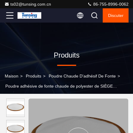
ts02@tunsing.com.cn
86-755-8996-0062
Discuter
Produits
Maison
>
Produits
>
Poudre Chaude D'adhésif De Fonte
>
Poudre adhésive de fonte chaude de polyester de SIÈGE
POTENTIEL D'EXPLOSION, poudre d'adhésif de transfert de
chaleur de tissu