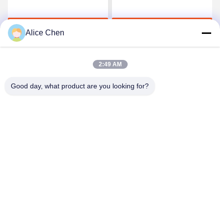
polyamide blanc pour
de Tpu de noir de DTF
l'impression de transfert
pour l'impression de
Discuter Maintenant
Discuter Maintenant
de chaleur
transfert de chaleur
Alice Chen
2:49 AM
Good day, what product are you looking for?
Shenzhen Tunsing Plastic Products Co., Ltd.
ts02@tunsing.com.cn
86-755-8996-0062
Zone industrielle de Tunsing, village de no. 28 Xiatian, rue
de Longtian, secteur de Pingshan, ville de Shenzhen,
province du Guangdong, Chine