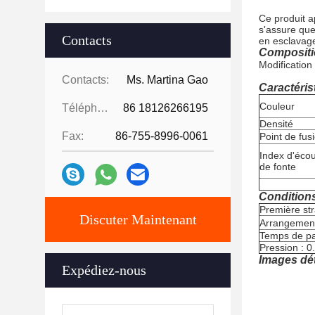
Ce produit a
s'assure que
Contacts
en esclavage
Compositi
Modification
Contacts:
Ms. Martina Gao
Caractéris
Couleur
Téléphone:
86 18126266195
Densité
Fax:
86-755-8996-0061
Point de fus
Index d'éco
de fonte
Condition
Première stra
Discuter Maintenant
Arrangemen
Temps de pa
Pression : 
Images dét
Expédiez-nous