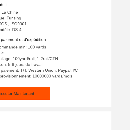
tion de carte d'identification de PVC
duit
: La Chine
e: Tunsing
: SGS , ISO9001
odèle: DS-4
 paiement et d'expédition
commande min: 100 yards
ble
llage: 100yard/roll, 1-2roll/CTN
son: 5-8 jours de travail
 paiement: T/T, Western Union, Paypal, l/C
pprovisionnement: 10000000 yards/mois
iscuter Maintenant