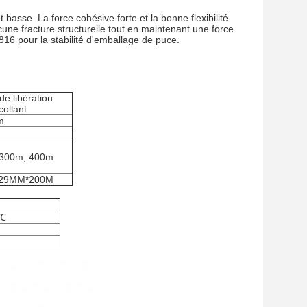
asse. La force cohésive forte et la bonne flexibilité
une fracture structurelle tout en maintenant une force
16 pour la stabilité d'emballage de puce.
de libération
collant
m
 300m, 400m
29MM*200M
0℃