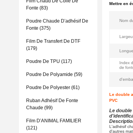
Film Chaud De Colle De
Mettre en 
Fonte
(83)
Nom du
Poudre Chaude D'adhésif De
Fonte
(375)
Largeu
Film De Transfert De DTF
(179)
Longue
Poudre De TPU
(117)
Index 
de font
Poudre De Polyamide
(59)
d'emba
Poudre De Polyester
(61)
Le double a
Ruban Adhésif De Fonte
PVC
Chaude
(99)
Le double 
d'identifi
Film D'ANIMAL FAMILIER
Descriptio
L'adhésif ch
(121)
d'autres mat