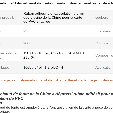
évidence:
Film adhésif de fonte chaude
,
ruban adhésif sensible à l
Ruban adhésif d'encapsulation thermi
 produit:
que d'usine de la Chine pour la carte
couleur:
de PVC stratifiée
r:
29mm
Epaisseur:
ur:
200m
Point de fu
d'écoulement
110±15g/10min ; Condition : ASTM D1
Compositio
e:
238-04
llage:
100yard/roll, 1-2roll/CTN
Application
 dégrossi polyamide chaud de ruban adhésif de fonte pour des mach
chaud de fonte de la Chine a dégrossi ruban adhésif pour d
cation de PVC
n :
aud de fonte est employé dans l'encapsulation de la carte à puce de c
ériaux.