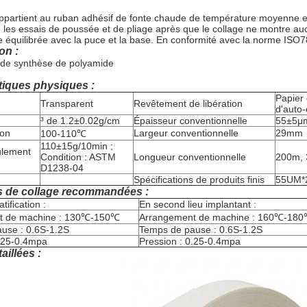
ppartient au ruban adhésif de fonte chaude de température moyenne et b
 les essais de poussée et de pliage après que le collage ne montre auc
 équilibrée avec la puce et la base. En conformité avec la norme ISO78
on :
 de synthèse de polyamide
tiques physiques :
Papier 
Transparent
Revêtement de libération
d'auto-
³ de 1.2±0.02g/cm
Épaisseur conventionnelle
55±5μ
ion
Largeur conventionnelle
29mm
100-110℃
110±15g/10min ;
ulement
Condition : ASTM
Longueur conventionnelle
200m,
D1238-04
Spécifications de produits finis
55UM*
s de collage recommandées :
tification :
En second lieu implantant :
t de machine : 130℃-150℃
Arrangement de machine : 160℃-18
use : 0.6S-1.2S
Temps de pause : 0.6S-1.2S
0.25-0.4mpa
Pression : 0.25-0.4mpa
aillées :