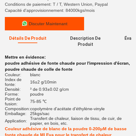
Conditions de paiement: T / T, Western Union, Paypal
Capacité d'approvisionnement: 84000kgs/mois
Discuter Maintenant
Détails De Produit
Description De
Évalu
Produit
Mettre en évidence:
poudre adhésive de fonte chaude pour l'impression d'écran
,
poudre chaude de colle de fonte
Couleur:
blanc
Index de
16±2 g/10min
fonte:
Densité:
³ de 0.93±0.02 g/cm
Forme:
poudre
Point de
75-85 ℃
fusion:
Composition:
copolymère d'acétate d'éthylène-vinyle
Emballage:
25kgs/sac
Transfert de chaleur, liaison de tissu, de cuir, de
Application:
papier, en bois, etc.
Couleur adhésive de blanc de la poudre 0-200μM de basse
fonte chaude de MI Eva pour le transfert de chaleur