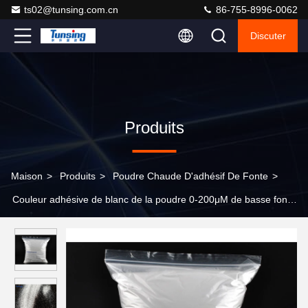
ts02@tunsing.com.cn
86-755-8996-0062
Discuter
Produits
Maison
>
Produits
>
Poudre Chaude D'adhésif De Fonte
>
Couleur adhésive de blanc de la poudre 0-200μM de basse fonte
chaude de MI Eva pour le transfert de chaleur