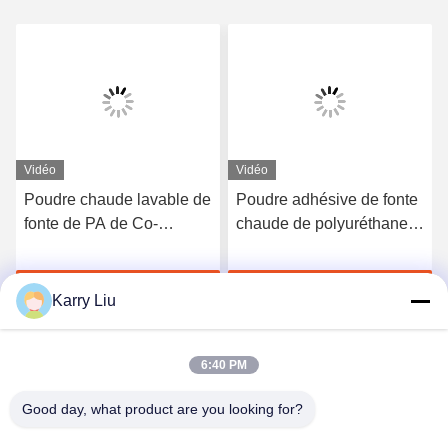
Vidéo
Vidéo
Poudre chaude lavable de
Poudre adhésive de fonte
fonte de PA de Co-
chaude de polyuréthane
polyamide blanc pour
de Tpu de noir de DTF
l'impression de transfert
pour l'impression de
Discuter Maintenant
Discuter Maintenant
de chaleur
transfert de chaleur
Karry Liu
6:40 PM
Good day, what product are you looking for?
Shenzhen Tunsing Plastic Products Co., Ltd.