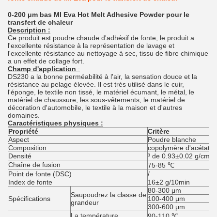
0-200 μm bas MI Eva Hot Melt Adhesive Powder pour le
transfert de chaleur
Description :
Ce produit est poudre chaude d'adhésif de fonte, le produit a
l'excellente résistance à la représentation de lavage et
l'excellente résistance au nettoyage à sec, tissu de fibre chimique
a un effet de collage fort.
Champ d'application
:
DS230 a la bonne perméabilité à l'air, la sensation douce et la
résistance au pelage élevée. Il est très utilisé dans le cuir,
l'éponge, le textile non tissé, le matériel écumant, le métal, le
matériel de chaussure, les sous-vêtements, le matériel de
décoration d'automobile, le textile à la maison et d'autres
domaines.
Caractéristiques physiques :
Propriété
Critère
Aspect
Poudre blanche
Composition
copolymère d'acétate d
Densité
³ de 0.93±0.02 g/cm
Chaîne de fusion
75-85 ℃
Point de fonte (DSC)
/
Index de fonte
16±2 g/10min
80-300 μm
Saupoudrez la classe de
Spécifications
100-400 μm
grandeur
300-600 μm
La température
90-110 ℃