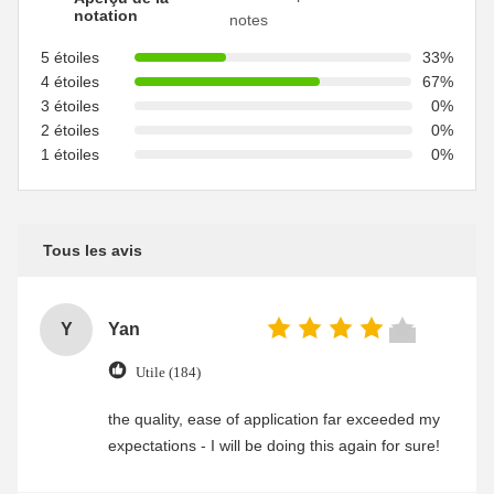
notation
notes
5 étoiles
33%
4 étoiles
67%
3 étoiles
0%
2 étoiles
0%
1 étoiles
0%
Tous les avis
Y
Yan
Utile (184)
the quality, ease of application far exceeded my
expectations - I will be doing this again for sure!