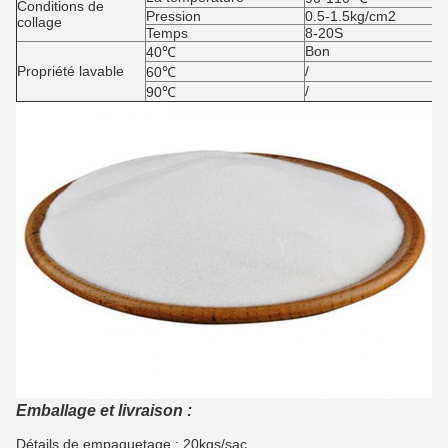
Conditions de
Pression
0.5-1.5kg/cm2
collage
Temps
8-20S
Bon
40℃
Propriété lavable
/
60℃
/
90℃
Emballage et livraison :
Détails de empaquetage : 20kgs/sac