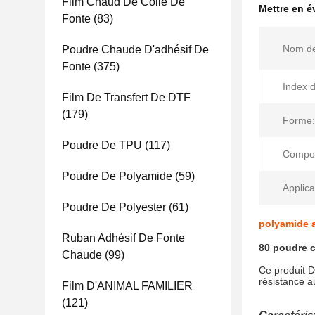
Film Chaud De Colle De
Mettre en 
Fonte
(83)
Nom de
Poudre Chaude D'adhésif De
Fonte
(375)
Index d
Film De Transfert De DTF
(179)
Forme:
Poudre De TPU
(117)
Compos
Poudre De Polyamide
(59)
Applica
Poudre De Polyester
(61)
polyamide a
Ruban Adhésif De Fonte
80 poudre c
Chaude
(99)
Ce produit D
résistance au
Film D'ANIMAL FAMILIER
(121)