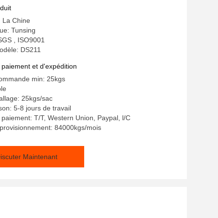
duit
: La Chine
e: Tunsing
: SGS , ISO9001
odèle: DS211
 paiement et d'expédition
commande min: 25kgs
ble
allage: 25kgs/sac
son: 5-8 jours de travail
 paiement: T/T, Western Union, Paypal, l/C
pprovisionnement: 84000kgs/mois
iscuter Maintenant