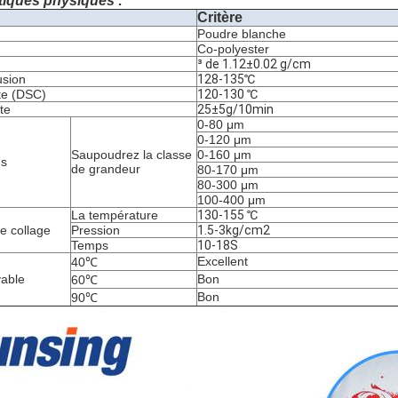
tiques physiques :
Critère
Poudre blanche
Co-polyester
³ de 1.12±0.02 g/cm
usion
128-135℃
te (DSC)
120-130 ℃
te
25±5g/10min
0-80 μm
0-120 μm
Saupoudrez la classe
0-160 μm
ns
de grandeur
80-170 μm
80-300 μm
100-400 μm
La température
130-155 ℃
e collage
Pression
1.5-3kg/cm2
Temps
10-18S
Excellent
40℃
vable
Bon
60℃
Bon
90℃