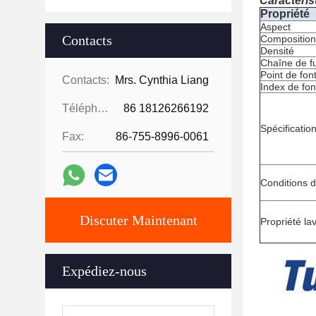
Caractéris
Propriété
Aspect
Contacts
Composition
Densité
Chaîne de f
Point de fon
Contacts:
Mrs. Cynthia Liang
Index de fon
Téléphone:
86 18126266192
Spécificatio
Fax:
86-755-8996-0061
Conditions d
Discuter Maintenant
Propriété la
Expédiez-nous