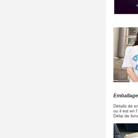
Emballage 
Détails de 
ou il est en l
Délai de liv