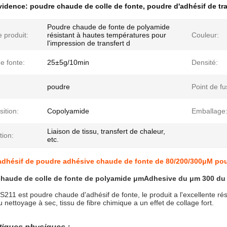
évidence:
poudre chaude de colle de fonte
,
poudre d'adhésif de tr
Poudre chaude de fonte de polyamide
 produit:
résistant à hautes températures pour
Couleur:
l'impression de transfert d
e fonte:
25±5g/10min
Densité:
poudre
Point de fu
ition:
Copolyamide
Emballage
Liaison de tissu, transfert de chaleur,
tion:
etc.
dhésif de poudre adhésive chaude de fonte de 80/200/300μM pour 
haude de colle de fonte de polyamide μmAdhesive du μm 300 du μ
S211 est poudre chaude d'adhésif de fonte, le produit a l'excellente rés
 nettoyage à sec, tissu de fibre chimique a un effet de collage fort.