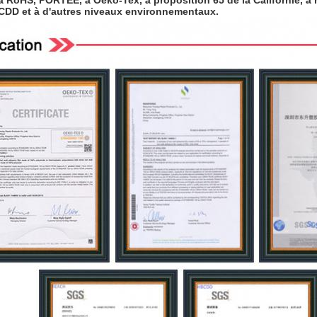
 RoHS, PORTÉE, à Oeko-Tex, à proposition 65 de la Californie, à 
CDD et à d'autres niveaux environnementaux.