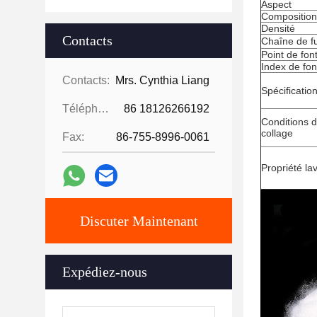
Aspect
Composition
Densité
Contacts
Chaîne de f
Point de fon
Index de fon
Contacts:
Mrs. Cynthia Liang
Spécificatio
Téléphone:
86 18126266192
Conditions 
collage
Fax:
86-755-8996-0061
Propriété la
Discuter Maintenant
Expédiez-nous