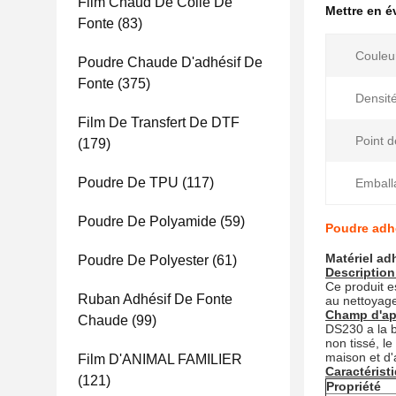
Film Chaud De Colle De
Mettre en 
Fonte
(83)
Couleu
Poudre Chaude D'adhésif De
Fonte
(375)
Densité
Film De Transfert De DTF
Point d
(179)
Poudre De TPU
(117)
Emball
Poudre De Polyamide
(59)
Poudre adhé
Matériel ad
Poudre De Polyester
(61)
Description
Ce produit e
Ruban Adhésif De Fonte
au nettoyage 
Champ d'ap
Chaude
(99)
DS230 a la bo
non tissé, le
maison et d
Film D'ANIMAL FAMILIER
Caractérist
(121)
Propriété