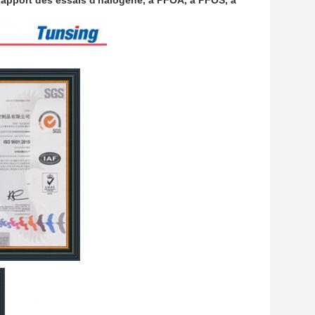
rapport des essais d'halogène, à PFOA, à PFOS, à