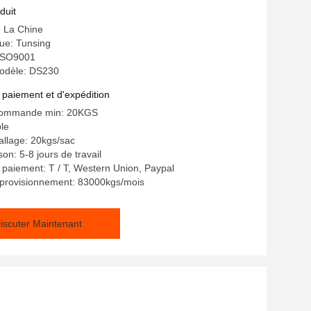
n d'automobile
duit
: La Chine
e: Tunsing
: ISO9001
odèle: DS230
 paiement et d'expédition
 commande min: 20KGS
ble
allage: 20kgs/sac
son: 5-8 jours de travail
 paiement: T / T, Western Union, Paypal
pprovisionnement: 83000kgs/mois
iscuter Maintenant