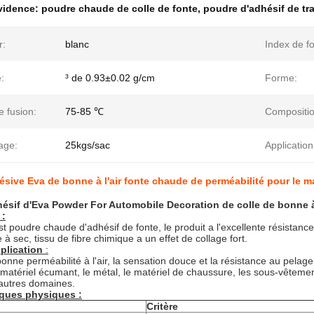
évidence:
poudre chaude de colle de fonte
,
poudre d'adhésif de tr
r:
blanc
Index de fo
:
³ de 0.93±0.02 g/cm
Forme:
e fusion:
75-85 ℃
Compositio
age:
25kgs/sac
Application
sive Eva de bonne à l'air fonte chaude de perméabilité pour le m
hésif d'Eva Powder For Automobile Decoration de colle de bonne à 
 :
st poudre chaude d'adhésif de fonte, le produit a l'excellente résistance
à sec, tissu de fibre chimique a un effet de collage fort.
plication
:
nne perméabilité à l'air, la sensation douce et la résistance au pelage éle
 matériel écumant, le métal, le matériel de chaussure, les sous-vêtement
'autres domaines.
iques physiques :
Critère