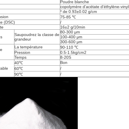
Poudre blanche
copolymère d'acétate d'éthylène-viny
³ de 0.93±0.02 g/cm
usion
75-85 ℃
te (DSC)
/
te
16±2 g/10min
80-300 μm
Saupoudrez la classe de
ns
100-400 μm
grandeur
300-600 μm
La température
90-110 ℃
de
Pression
0.5-1.5kg/cm2
Temps
8-20S
Bon
40℃
vable
/
60℃
/
90℃