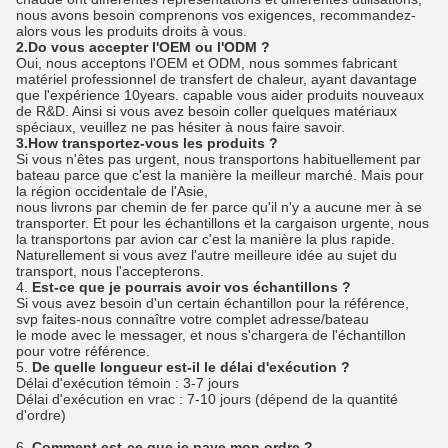
nous avons besoin comprenons vos exigences, recommandez-
alors vous les produits droits à vous.
2.Do vous accepter l'OEM ou l'ODM ?
Oui, nous acceptons l'OEM et ODM, nous sommes fabricant
matériel professionnel de transfert de chaleur, ayant davantage
que l'expérience 10years. capable vous aider produits nouveaux
de R&D. Ainsi si vous avez besoin coller quelques matériaux
spéciaux, veuillez ne pas hésiter à nous faire savoir.
3.How transportez-vous les produits ?
Si vous n'êtes pas urgent, nous transportons habituellement par
bateau parce que c'est la manière la meilleur marché. Mais pour
la région occidentale de l'Asie,
nous livrons par chemin de fer parce qu'il n'y a aucune mer à se
transporter. Et pour les échantillons et la cargaison urgente, nous
la transportons par avion car c'est la manière la plus rapide.
Naturellement si vous avez l'autre meilleure idée au sujet du
transport, nous l'accepterons.
4.
Est-ce que je pourrais avoir vos échantillons ?
Si vous avez besoin d'un certain échantillon pour la référence,
svp faites-nous connaître votre complet adresse/bateau
le mode avec le messager, et nous s'chargera de l'échantillon
pour votre référence.
5.
De quelle longueur est-il le délai d'exécution ?
Délai d'exécution témoin : 3-7 jours
Délai d'exécution en vrac : 7-10 jours (dépend de la quantité
d'ordre)
6.
Comment est-ce que je paye mon ordre ?