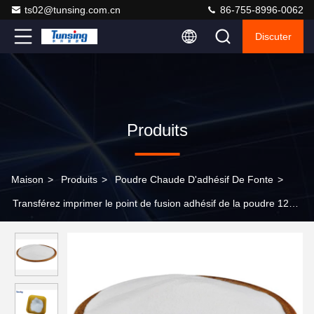
ts02@tunsing.com.cn
86-755-8996-0062
Discuter
Produits
Maison
>
Produits
>
Poudre Chaude D'adhésif De Fonte
>
Transférez imprimer le point de fusion adhésif de la poudre 125-
135℃ de fonte chaude de siège potentiel d'explosion de
Copolyester