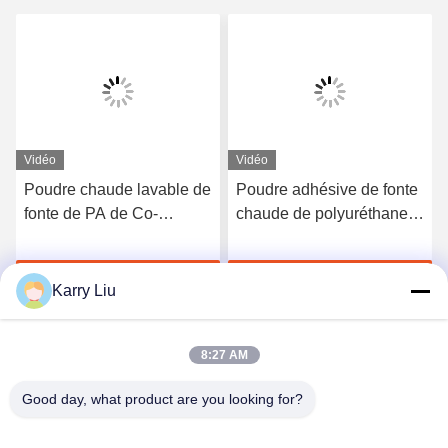
Vidéo
Vidéo
Poudre chaude lavable de
Poudre adhésive de fonte
fonte de PA de Co-
chaude de polyuréthane
polyamide blanc pour
de Tpu de noir de DTF
l'impression de transfert
pour l'impression de
Discuter Maintenant
Discuter Maintenant
de chaleur
transfert de chaleur
Karry Liu
8:27 AM
Good day, what product are you looking for?
Shenzhen Tunsing Plastic Products Co., Ltd.