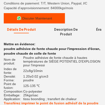
Conditions de paiement: T/T, Western Union, Paypal, l/C
Capacité d'approvisionnement: 84000kgs/mois
Discuter Maintenant
Détails De Produit
Description De
Évalu
Produit
Mettre en évidence:
poudre adhésive de fonte chaude pour l'impression d'écran
,
poudre chaude de colle de fonte
Poudre adhésive de fonte chaude à hautes
Nom de
températures de SIÈGE POTENTIEL D'EXPLOSION
produit:
pour l'impressi
Index de
22±8g/10min
fonte:
Densité:
1.20±0.02 g/cm3
Forme:
poudre
Point de
125-135 ℃
fusion:
Composition:
Co-polyester
Emballage:
25kgs/sac
Application:
tissu boonding ; transfert de chaleur
Transférez imprimer le point de fusion adhésif de la poudre