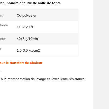
ran
,
poudre chaude de colle de fonte
n:
Co-polyester
fonte
110-120 ℃
nte:
40±5 g/10min
n
1.0-3.0 kg/cm2
ur le transfert de chaleur
r
 à la représentation de lavage et l'excellente résistance