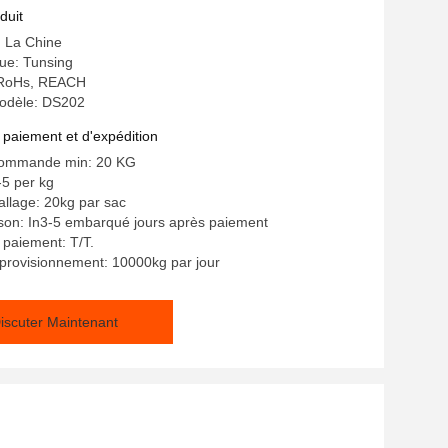
duit
: La Chine
e: Tunsing
: RoHs, REACH
odèle: DS202
 paiement et d'expédition
commande min: 20 KG
-5 per kg
allage: 20kg par sac
aison: In3-5 embarqué jours après paiement
 paiement: T/T.
provisionnement: 10000kg par jour
iscuter Maintenant