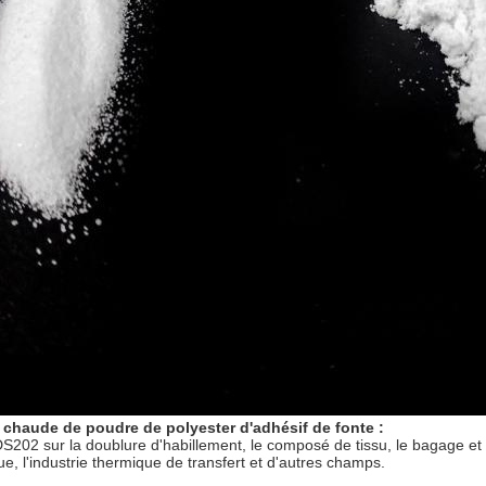
 chaude de poudre de polyester d'adhésif de fonte :
DS202 sur la doublure d'habillement, le composé de tissu, le bagage et 
ue, l'industrie thermique de transfert et d'autres champs.