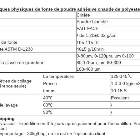
iques physiques de fonte de poudre adhésive chaude de polyester
Critère
Poudre blanche
FAIT FACE
³ de 1.20±0.02 g/cm
de fonte
105-115 ℃
nte ASTM D-1238
40±5 g/10min
0-80μm, 0-120μm, μm 0-160
la classe de grandeur
80-170μm, μm 80-300
100-400 μm
La température
125-145℃
tres de collage
Presse
1.0-3.0 kg/cm
férence seule)
temps
10-15 S
40℃
Excellent
de lavage
60℃
/
90℃
/
ipping
 livraison : Expédition en 3-5 jours après paiement pour l'échantillon. P
ient.
mpaquetage : 20kg/bag, ou lui est en l'option du client.