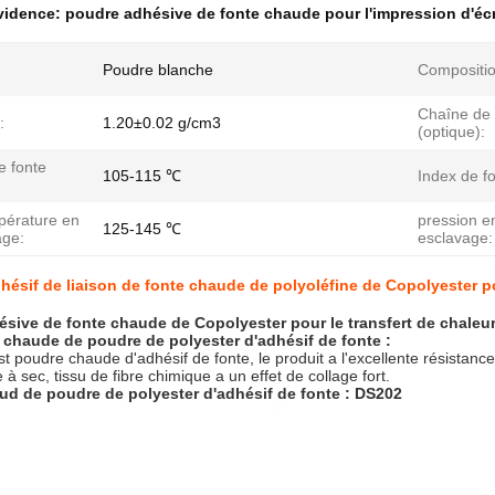
évidence:
poudre adhésive de fonte chaude pour l'impression d'éc
:
Poudre blanche
Compositio
Chaîne de 
:
1.20±0.02 g/cm3
(optique):
e fonte
105-115 ℃
Index de fo
pérature en
pression e
125-145 ℃
age:
esclavage:
adhésif de liaison de fonte chaude de polyoléfine de Copolyester po
sive de fonte chaude de Copolyester pour le transfert de chaleu
 chaude de poudre de polyester d'adhésif de fonte :
st poudre chaude d'adhésif de fonte, le produit a l'excellente résistance
à sec, tissu de fibre chimique a un effet de collage fort.
ud de poudre de polyester d'adhésif de fonte : DS202