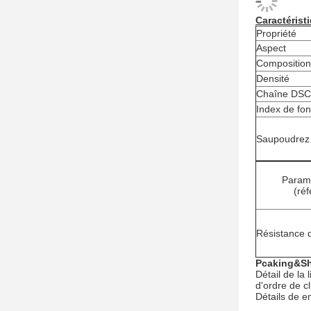
Caractérist
Propriété
Aspect
Composition
Densité
Chaîne DSC 
Index de fo
Saupoudrez 
Paramè
(ré
Résistance 
Pcaking&Sh
Détail de la
d'ordre de cl
Détails de e