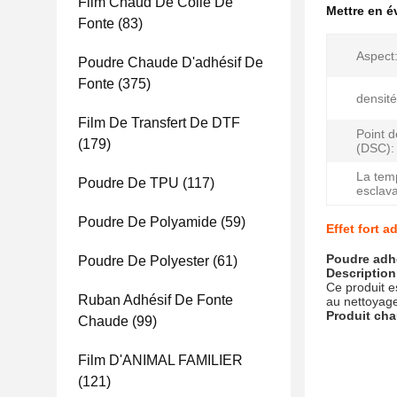
Film Chaud De Colle De
Mettre en 
Fonte
(83)
Aspect
Poudre Chaude D'adhésif De
Fonte
(375)
densité
Film De Transfert De DTF
Point d
(179)
(DSC):
La tem
Poudre De TPU
(117)
esclav
Poudre De Polyamide
(59)
Effet fort 
Poudre adhé
Poudre De Polyester
(61)
Description
Ce produit e
Ruban Adhésif De Fonte
au nettoyage 
Produit cha
Chaude
(99)
Film D'ANIMAL FAMILIER
(121)