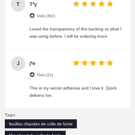
T
T*y
Utile (362)
Loved the transparency of this backing vs what I
was using before. I will be ordering more.
J
j*e
Utile (23)
This is my secret adhesive and I love it. Quick
delivery too.
Tags:
feuilles chaudes de colle de fonte