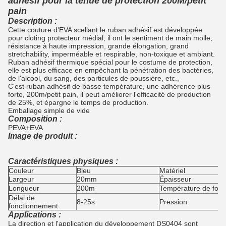
adhésif pour la tenue de protection 200M/petit
pain
Description :
Cette couture d'EVA scellant le ruban adhésif est développée 
pour cloting protecteur médial, il ont le sentiment de main molle,
résistance à haute impression, grande élongation, grand 
stretchability, imperméable et respirable, non-toxique et ambiant.
Ruban adhésif thermique spécial pour le costume de protection,
elle est plus efficace en empêchant la pénétration des bactéries,
de l'alcool, du sang, des particules de poussière, etc.,
C'est ruban adhésif de basse température, une adhérence plus 
forte, 200m/petit pain,
il peut améliorer l'efficacité de production
de 25%, et épargne le temps de production.
Emballage simple de vide
Composition :
PEVA+EVA
Image de produit :
Caractéristiques physiques :
Couleur
Bleu
Matériel
Largeur
20mm
Épaisseur
Longueur
200m
Température de fon
Délai de
8-25s
Pression
fonctionnement
Applications :
La direction et l'application du développement DS0404 sont 