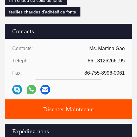
film chaud de colle de fonte
feuilles chaudes d'adhésif de fonte
Contacts
Contacts:
Ms. Martina Gao
Téléphone:
86 18126266195
Fax:
86-755-8996-0061
Discuter Maintenant
Expédiez-nous