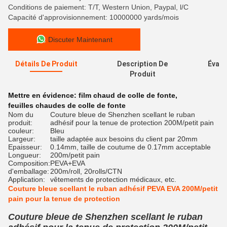
Conditions de paiement: T/T, Western Union, Paypal, l/C
Capacité d'approvisionnement: 10000000 yards/mois
Discuter Maintenant
Détails De Produit
Description De
Évalu
Produit
Mettre en évidence:
film chaud de colle de fonte
,
feuilles chaudes de colle de fonte
Nom du
Couture bleue de Shenzhen scellant le ruban
produit:
adhésif pour la tenue de protection 200M/petit pain
couleur:
Bleu
Largeur:
taille adaptée aux besoins du client par 20mm
Epaisseur:
0.14mm, taille de coutume de 0.17mm acceptable
Longueur:
200m/petit pain
Composition:
PEVA+EVA
d'emballage:
200m/roll, 20rolls/CTN
Application:
vêtements de protection médicaux, etc.
Couture bleue scellant le ruban adhésif PEVA EVA 200M/petit
pain pour la tenue de protection
Couture bleue de Shenzhen scellant le ruban