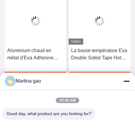
Vidéo
Aluminium chaud en
La basse température Eva
métal d'Eva Adhesive
Double Sided Tape Hot
Film For Embroidery de
fondent le film adhésif
fonte
pour la feuille en
Discuter Maintenant
Discuter Maintenant
aluminium
Martina gao
10:48 AM
Good day, what product are you looking for?
Shenzhen Tunsing Plastic Products Co., Ltd.