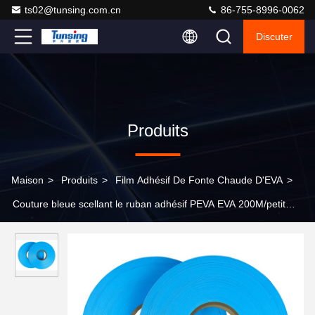
ts02@tunsing.com.cn
86-755-8996-0062
Discuter
Produits
Maison
>
Produits
>
Film Adhésif De Fonte Chaude D'EVA
>
Couture bleue scellant le ruban adhésif PEVA EVA 200M/petit
pain pour la tenue de protection