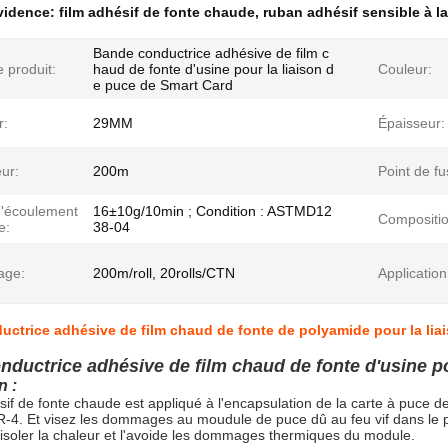
évidence:
film adhésif de fonte chaude
,
ruban adhésif sensible à l
Bande conductrice adhésive de film c
 produit:
haud de fonte d'usine pour la liaison d
Couleur:
e puce de Smart Card
r:
29MM
Épaisseur:
ur:
200m
Point de fu
d'écoulement
16±10g/10min ; Condition : ASTMD12
Compositio
e:
38-04
age:
200m/roll, 20rolls/CTN
Application
ctrice adhésive de film chaud de fonte de polyamide pour la lia
ductrice adhésive de film chaud de fonte d'usine po
n :
sif de fonte chaude est appliqué à l'encapsulation de la carte à puce de
-4. Et visez les dommages au moudule de puce dû au feu vif dans le p
ut isoler la chaleur et l'avoide les dommages thermiques du module.