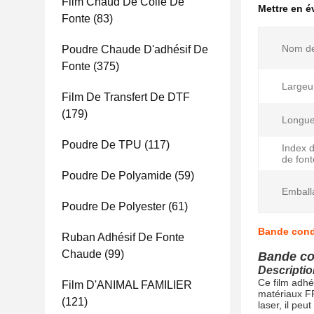
Film Chaud De Colle De
Mettre en 
Fonte
(83)
Nom de
Poudre Chaude D'adhésif De
Fonte
(375)
Largeu
Film De Transfert De DTF
(179)
Longue
Poudre De TPU
(117)
Index 
de font
Poudre De Polyamide
(59)
Emball
Poudre De Polyester
(61)
Bande condu
Ruban Adhésif De Fonte
Chaude
(99)
Bande con
Descriptio
Ce film adhé
Film D'ANIMAL FAMILIER
matériaux FR
(121)
laser, il pe