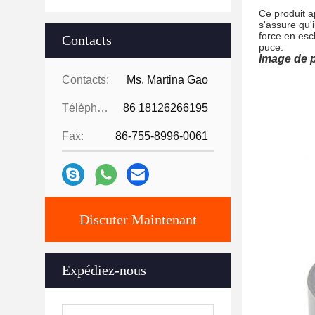
Ce produit a
s'assure qu'
force en esc
Contacts
puce.
Image de p
Contacts:
Ms. Martina Gao
Téléphone:
86 18126266195
Fax:
86-755-8996-0061
Discuter Maintenant
Expédiez-nous