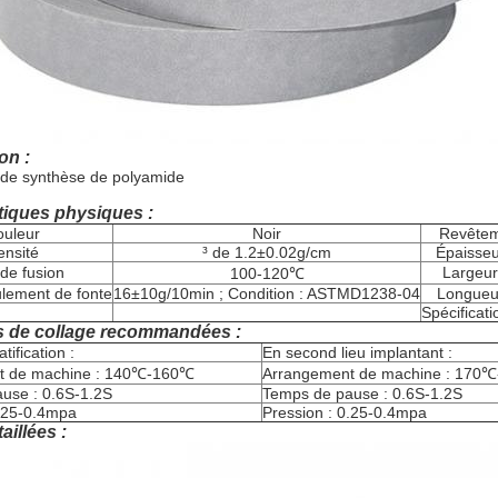
on :
 de synthèse de polyamide
tiques physiques :
ouleur
Noir
Revêteme
ensité
³ de 1.2±0.02g/cm
Épaisseu
 de fusion
Largeur
100-120℃
ulement de fonte
16±10g/10min ; Condition : ASTMD1238-04
Longueur
Spécificati
s de collage recommandées :
tification :
En second lieu implantant :
t de machine : 140℃-160℃
Arrangement de machine : 170
use : 0.6S-1.2S
Temps de pause : 0.6S-1.2S
0.25-0.4mpa
Pression : 0.25-0.4mpa
aillées :