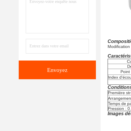
Compositi
Modification
Caractéris
C
D
Envoyez
Point
Index d'éco
Condition
Première stra
Arrangemen
Temps de pa
Pression : 
Images dét