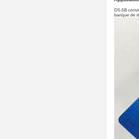
DS-5B convie
banque de do