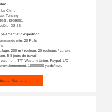
rd
duit
: La Chine
e: Tunsing
: SGS , ISO9001
odèle: DS-5B
 paiement et d'expédition
commande min: 20 Rolls
ble
allage: 200 m / rouleau, 20 rouleaux / carton
son: 5-8 jours de travail
 paiement: T/T, Western Union, Paypal, L/C
pprovisionnement: 10000000 yards/mois
iscuter Maintenant