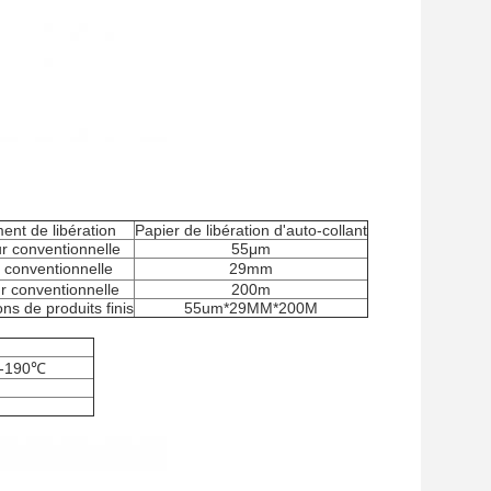
nt de libération
Papier de libération d'auto-collant
r conventionnelle
55μm
 conventionnelle
29mm
 conventionnelle
200m
ons de produits finis
55um*29MM*200M
℃-190℃