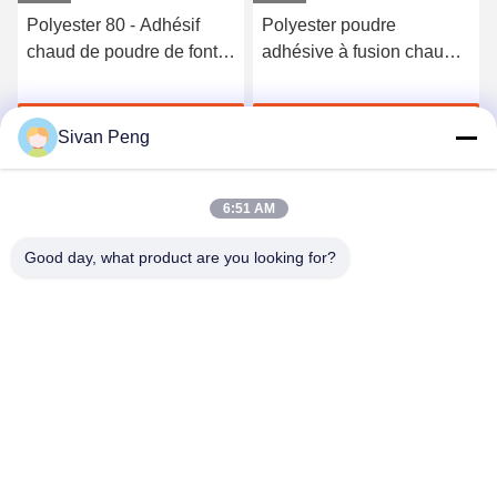
Polyester 80 - Adhésif
Polyester poudre
chaud de poudre de fonte
adhésive à fusion chaude
de PES de 200 Um pour
pour l'impression de
le tissu
transfert de chaleur
Discuter Maintenant
Discuter Maintenant
Étiquette lavable
Sivan Peng
6:51 AM
Good day, what product are you looking for?
Shenzhen Tunsing Plastic Products Co., Ltd.
ts02@tunsing.com.cn
86-755-8996-0062
Zone industrielle de Tunsing, village de no. 28 Xiatian, rue
de Longtian, secteur de Pingshan, ville de Shenzhen,
province du Guangdong, Chine