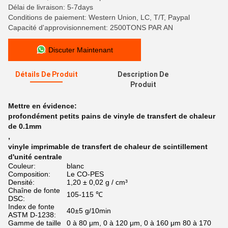
Délai de livraison: 5-7days
Conditions de paiement: Western Union, LC, T/T, Paypal
Capacité d'approvisionnement: 2500TONS PAR AN
Discuter Maintenant
Détails De Produit
Description De
Produit
Mettre en évidence:
profondément petits pains de vinyle de transfert de chaleur
de 0.1mm
,
vinyle imprimable de transfert de chaleur de scintillement
d'unité centrale
Couleur:
blanc
Composition:
Le CO-PES
Densité:
1,20 ± 0,02 g / cm³
Chaîne de fonte
105-115 ℃
DSC:
Index de fonte
40±5 g/10min
ASTM D-1238:
Gamme de taille
0 à 80 μm, 0 à 120 μm, 0 à 160 μm 80 à 170