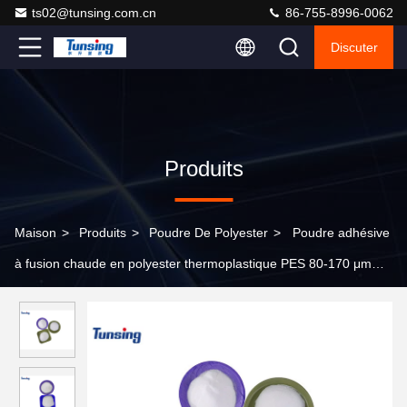
ts02@tunsing.com.cn
86-755-8996-0062
Discuter
Produits
Maison
>
Produits
>
Poudre De Polyester
>
Poudre adhésive
à fusion chaude en polyester thermoplastique PES 80-170 μm
avec une excellente résistance au lavage pour l'impression à
écran