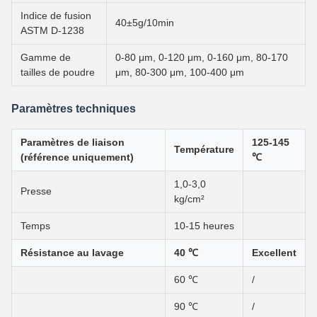
Indice de fusion
40±5g/10min
ASTM D-1238
Gamme de
0-80 μm, 0-120 μm, 0-160 μm, 80-170
tailles de poudre
μm, 80-300 μm, 100-400 μm
Paramètres techniques
Paramètres de liaison
125-145
Température
(référence uniquement)
℃
1,0-3,0
Presse
kg/cm²
Temps
10-15 heures
Résistance au lavage
40 ℃
Excellent
60 ℃
/
90 ℃
/