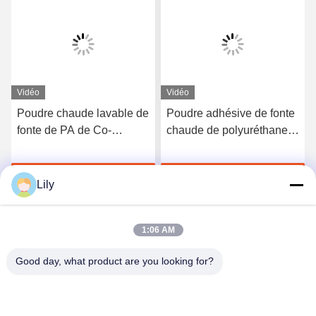
Vidéo
Vidéo
Poudre chaude lavable de
Poudre adhésive de fonte
fonte de PA de Co-
chaude de polyuréthane
polyamide blanc pour
de Tpu de noir de DTF
l'impression de transfert
pour l'impression de
Discuter Maintenant
Discuter Maintenant
de chaleur
transfert de chaleur
Lily
1:06 AM
Good day, what product are you looking for?
Shenzhen Tunsing Plastic Products Co., Ltd.
ts02@tunsing.com.cn