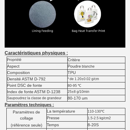
Caractéristiques physiques :
Critère
Propriété
Aspect
Poudre
blanche
Composition
TPU
Densité ASTM D-792
³ de 1.20±0.02 g/cm
Point DSC de fonte
80-95 ℃
Index de fonte ASTM D-1238
25±8 g/10min
80-170 um
Saupoudrez la classe de grandeur
Paramètres techniques :
La température
110-130℃
Paramètres de
Presse
collage
1.5-2.5 kg/cm2
Temps
8-20S
(référence seule)