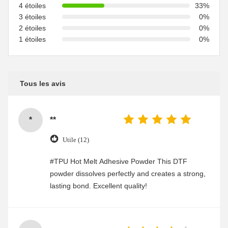
4 étoiles
33%
3 étoiles
0%
2 étoiles
0%
1 étoiles
0%
Tous les avis
*
**
Utile (12)
#TPU Hot Melt Adhesive Powder This DTF
powder dissolves perfectly and creates a strong,
lasting bond. Excellent quality!