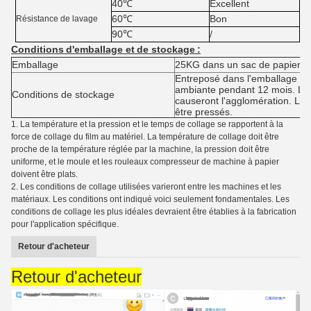
40℃
Excellent
60℃
Bon
Résistance de lavage
90℃
/
Conditions
d'emballage et
de stockage
:
Emballage
25KG dans un sac de papier 
Entreposé dans l'emballage no
ambiante pendant 12 mois. La 
Conditions de stockage
causeront l'agglomération. Le
être pressés.
1.
La température et la pression et le temps de collage se rapportent à la
force de collage du film au matériel. La température de collage doit être
proche de la température réglée par la machine, la pression doit être
uniforme, et le moule et les rouleaux compresseur de machine à papier
doivent être plats.
2.
Les conditions de collage utilisées varieront entre les machines et les
matériaux. Les conditions ont indiqué voici seulement fondamentales. Les
conditions de collage les plus idéales devraient être établies à la fabrication
pour l'application spécifique.
Retour d'acheteur
Retour d'acheteur