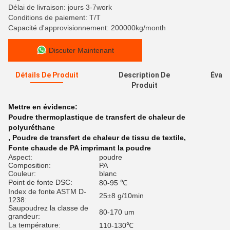
Délai de livraison: jours 3-7work
Conditions de paiement: T/T
Capacité d'approvisionnement: 200000kg/month
Discuter Maintenant
Détails De Produit
Description De
Évalu
Produit
Mettre en évidence:
Poudre thermoplastique de transfert de chaleur de
polyuréthane
,
Poudre de transfert de chaleur de tissu de textile
,
Fonte chaude de PA imprimant la poudre
Aspect:
poudre
Composition:
PA
Couleur:
blanc
Point de fonte DSC:
80-95 ℃
Index de fonte ASTM D-
25±8 g/10min
1238:
Saupoudrez la classe de
80-170 um
grandeur:
La température:
110-130℃