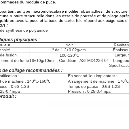
s dommages du module de puce.
ppartient au type macromoléculaire modifié ruban adhésif de structure
aucune rupture structurelle dans les essais de poussée et de pliage apr
uilibrée avec la puce et la base de carte. Elle répond aux exigences d'
on :
 de synthèse de polyamide
tiques physiques :
ouleur
Noir
Revêteme
ensité
³ de 1.2±0.02g/cm
Épaisseu
 de fusion
Largeur
100-120℃
ulement de fonte
16±10g/10min ; Condition : ASTMD1238-04
Longueur
Spécificati
s de collage recommandées :
tification :
En second lieu implantant :
t de machine : 140℃-160℃
Arrangement de machine : 170
use : 0.6S-1.2S
Temps de pause : 0.6S-1.2S
0.25-0.4mpa
Pression : 0.25-0.4mpa
roduit :