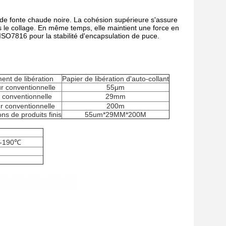
 de fonte chaude noire. La cohésion supérieure s'assure
ès le collage. En même temps, elle maintient une force en
ISO7816 pour la stabilité d'encapsulation de puce.
nt de libération
Papier de libération d'auto-collant
r conventionnelle
55μm
 conventionnelle
29mm
 conventionnelle
200m
ons de produits finis
55um*29MM*200M
℃-190℃