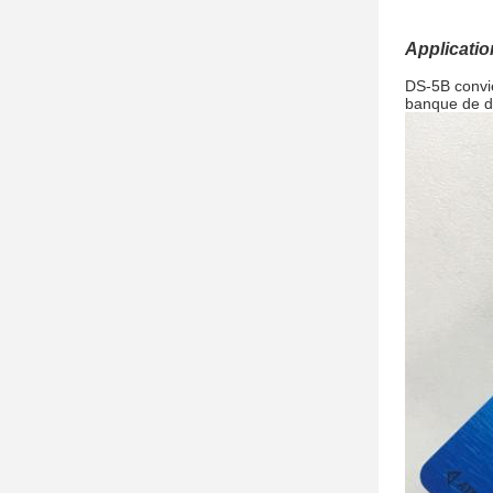
Applicatio
DS-5B convie
banque de do