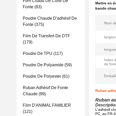
Film Chaud De Colle De
Mettre en 
Fonte
(83)
bande chau
Poudre Chaude D'adhésif De
Nom de
Fonte
(375)
Film De Transfert De DTF
largeur
(179)
longue
Poudre De TPU
(117)
Index 
de font
Poudre De Polyamide
(59)
Emball
Poudre De Polyester
(61)
Ruban Adhésif De Fonte
Ruban adhé
Chaude
(99)
Ruban ad
Descriptio
Film D'ANIMAL FAMILIER
L'adhésif ch
(121)
PC, au FR-4 