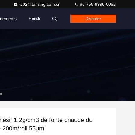
ts02@tunsing.com.cn
86-755-8996-0062
nements
Discuter
French
μm
ésif 1.2g/cm3 de fonte chaude du
e 200m/roll 55μm