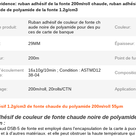
évidence:
ruban adhésif de la fonte 200m/roll chaude
,
ruban adhés
de de polyamide de la fonte 1.2g/cm3
Ruban adhésif de couleur de fonte ch
 produit:
aude noire de polyamide pour des pu
Couleur:
ces de carte de banque
:
29MM
Épaisseur:
ur:
200m
Point de fu
d'écoulement
16±10g/10min ; Condition : ASTMD12
Compositio
e:
38-04
age:
200m/roll, 20rolls/CTN
Application
sif 1.2g/cm3 de fonte chaude du polyamide 200m/roll 55μm
hésif de couleur de fonte chaude noire de polyamid
n :
aud DSB-5 de fonte est employé dans l'encapsulation de la carte à puc
et à d'autres matériaux. et elle peut obstruer la haute température qui 