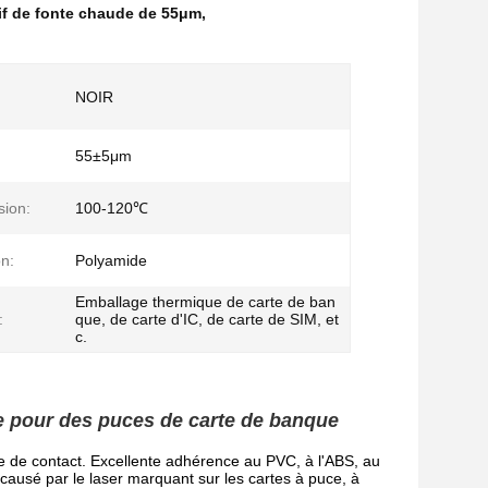
if de fonte chaude de 55μm
,
NOIR
55±5μm
sion:
100-120℃
n:
Polyamide
Emballage thermique de carte de ban
:
que, de carte d'IC, de carte de SIM, et
c.
e pour des puces de carte de banque
e de contact. Excellente adhérence au PVC, à l'ABS, au 
causé par le laser marquant sur les cartes à puce, à 