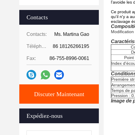
l'avoide le
Ce produit a
Contacts
qu'il n'y a 
esclavage éq
Compositi
Modification
Contacts:
Ms. Martina Gao
Caractéris
Téléphone:
86 18126266195
C
D
Point
Fax:
86-755-8996-0061
Index d'éco
Condition
Première stra
Arrangemen
Temps de pa
Discuter Maintenant
Pression : 
Image de p
Expédiez-nous