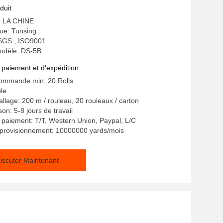
duit
e: LA CHINE
e: Tunsing
: SGS , ISO9001
odèle: DS-5B
 paiement et d'expédition
commande min: 20 Rolls
ble
allage: 200 m / rouleau, 20 rouleaux / carton
son: 5-8 jours de travail
 paiement: T/T, Western Union, Paypal, L/C
pprovisionnement: 10000000 yards/mois
iscuter Maintenant