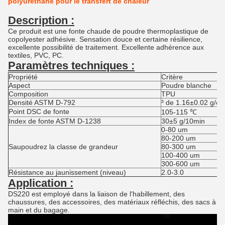
polyuréthane pour le transfert de chaleur
Description :
Ce produit est une fonte chaude de poudre thermoplastique de
copolyester adhésive. Sensation douce et certaine résilience,
excellente possibilité de traitement. Excellente adhérence aux
textiles, PVC, PC.
Paramètres techniques :
Propriété
Critère
Aspect
Poudre blanche
Composition
TPU
Densité ASTM D-792
³ de 1.16±0.02 g/c
Point DSC de fonte
105-115 ℃
Index de fonte ASTM D-1238
30±5 g/10min
0-80 um
80-200 um
Saupoudrez la classe de grandeur
80-300 um
100-400 um
300-600 um
Résistance au jaunissement (niveau)
2.0-3.0
Application :
DS220 est employé dans la liaison de l'habillement, des
chaussures, des accessoires, des matériaux réfléchis, des sacs à
main et du bagage.