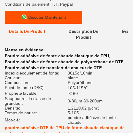
Conditions de paiement: T/T, Paypal
Discuter Maintenant
Détails De Produit
Description De
Évalu
Produit
Mettre en évidence:
Poudre adhésive de fonte chaude élastique de TPU
,
Poudre adhésive de fonte chaude de polyuréthane de DTF
,
Poudre adhésive de transfert de chaleur de DTF
Index d'écoulement de fonte:
30±5g/10min
Couleur:
blanc
Composition:
Polyuréthane
Point de fonte (DSC):
105-115℃
Propriété lavable:
℃ 60
Saupoudrez la classe de
0-80μm 80-200μm
grandeur:
Densité:
1.21±0.02 g/cm3
Temps de pause:
5-10S
poudre adhésive de fonte
Mot-clé:
chaude
poudre adhésive DTF de TPU de fonte chaude élastique de