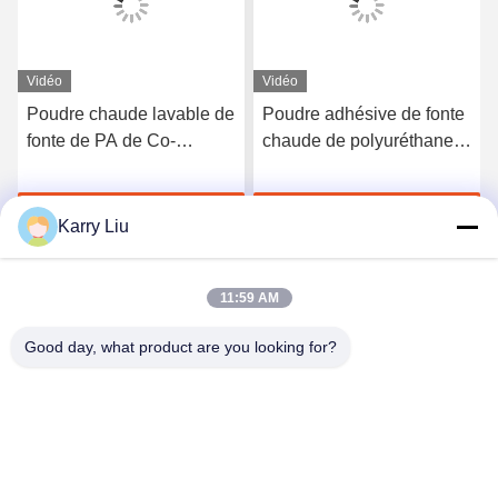
Vidéo
Vidéo
Poudre chaude lavable de
Poudre adhésive de fonte
fonte de PA de Co-
chaude de polyuréthane
polyamide blanc pour
de Tpu de noir de DTF
l'impression de transfert
pour l'impression de
Discuter Maintenant
Discuter Maintenant
de chaleur
transfert de chaleur
Karry Liu
11:59 AM
Good day, what product are you looking for?
Shenzhen Tunsing Plastic Products Co., Ltd.
ts02@tunsing.com.cn
86-755-8996-0062