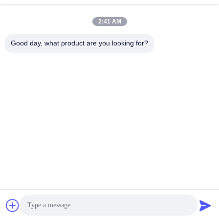
2:41 AM
Good day, what product are you looking for?
Shenzhen Tunsing Plastic Products Co., Ltd.
ts02@tunsing.com.cn
86-755-8996-0062
Zone industrielle de Tunsing, village de no. 28 Xiatian, rue
de Longtian, secteur de Pingshan, ville de Shenzhen,
province du Guangdong, Chine
Bonne qualité de la Chine Film adhésif de fonte chaude
Fournisseur. © de Copyright 2018-2026 Shenzhen Tunsing
Plastic Products Co., Ltd. . Tous droits réservés.