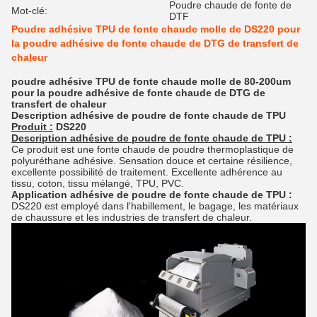
Poudre chaude de fonte de
Mot-clé:
DTF
Poudre adhésive TPU de fonte chaude molle de DS220 pour
la poudre adhésive de fonte chaude de DTG de transfert de
chaleur
poudre adhésive TPU de fonte chaude molle de 80-200um
pour la poudre adhésive de fonte chaude de DTG de
transfert de chaleur
Description
adhésive de poudre de fonte chaude
de
TPU
Produit :
DS220
Description
adhésive
de poudre
de
fonte chaude
de
TPU
:
Ce produit est une fonte chaude de poudre thermoplastique de
polyuréthane adhésive. Sensation douce et certaine résilience,
excellente possibilité de traitement. Excellente adhérence au
tissu, coton, tissu mélangé, TPU, PVC.
Application
adhésive de poudre de fonte chaude
de
TPU
:
DS220 est employé dans l'habillement, le bagage, les matériaux
de chaussure et les industries de transfert de chaleur.