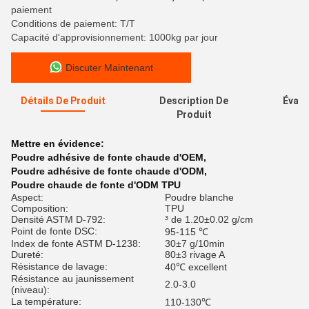
paiement
Conditions de paiement: T/T
Capacité d'approvisionnement: 1000kg par jour
Discuter Maintenant
Détails De Produit
Description De
Évalu
Produit
Mettre en évidence:
Poudre adhésive de fonte chaude d'OEM
,
Poudre adhésive de fonte chaude d'ODM
,
Poudre chaude de fonte d'ODM TPU
Aspect:
Poudre blanche
Composition:
TPU
Densité ASTM D-792:
³ de 1.20±0.02 g/cm
Point de fonte DSC:
95-115 ℃
Index de fonte ASTM D-1238:
30±7 g/10min
Dureté:
80±3 rivage A
Résistance de lavage:
40℃ excellent
Résistance au jaunissement
2.0-3.0
(niveau):
La température:
110-130℃