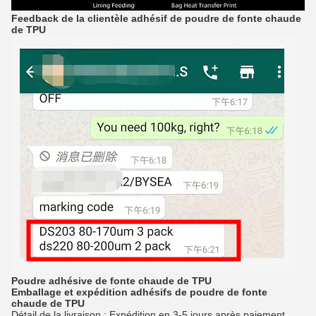
Feedback de la clientèle
adhésif de poudre de fonte chaude
de
TPU
Poudre adhésive de fonte chaude de TPU
Emballage et expédition
adhésifs de poudre
de
fonte
chaude
de
TPU
Détail de la livraison : Expédition en 3-5 jours après paiement