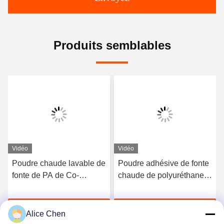
Produits semblables
Vidéo
Vidéo
Poudre chaude lavable de
Poudre adhésive de fonte
fonte de PA de Co-
chaude de polyuréthane
polyamide blanc pour
de Tpu de noir de DTF
l'impression de transfert
pour l'impression de
Discuter Maintenant
Discuter Maintenant
de chaleur
transfert de chaleur
Alice Chen