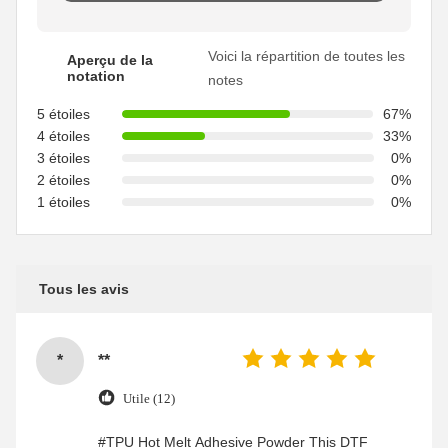
Voici la répartition de toutes les
Aperçu de la
notation
notes
5 étoiles
67%
4 étoiles
33%
3 étoiles
0%
2 étoiles
0%
1 étoiles
0%
Tous les avis
*
**
Utile (12)
#TPU Hot Melt Adhesive Powder This DTF