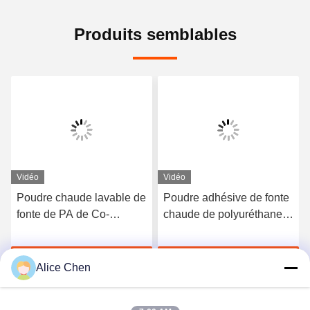
Produits semblables
Vidéo
Vidéo
Poudre chaude lavable de
Poudre adhésive de fonte
fonte de PA de Co-
chaude de polyuréthane
polyamide blanc pour
de Tpu de noir de DTF
l'impression de transfert
pour l'impression de
Discuter Maintenant
Discuter Maintenant
de chaleur
transfert de chaleur
Alice Chen