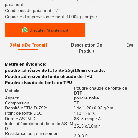
paiement
Conditions de paiement: T/T
Capacité d'approvisionnement: 1000kg par jour
Discuter Maintenant
Détails De Produit
Description De
Évalu
Produit
Mettre en évidence:
poudre adhésive de la fonte 25g/10min chaude
,
Poudre adhésive de fonte chaude de TPU
,
Poudre chaude de fonte de TPU
Poudre chaude de fonte de
Mot-clé:
DTF
Aspect:
poudre noire
Composition:
TPU
Densité ASTM D-792:
³ de 1.20±0.02 g/cm
Point de fonte DSC:
110-125 ℃
Dureté ASTM D:
83±3 rivage A
Index d'écoulement de fonte ASTM
25±5 g/10min
D:
Résistance au jaunissement
2.0-3.0