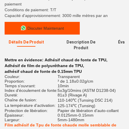
paiement
Conditions de paiement: T/T
Capacité d'approvisionnement: 3000 mille mètres par an
Discuter Maintenant
Détails De Produit
Description De
Évalu
Produit
Mettre en évidence:
Adhésif chaud de fonte de TPU
,
Adhésif de film de polyuréthane de TPU
,
adhésif chaud de fonte de 0.15mm TPU
Couleur:
Transparent
Proportion:
³ de 1.18±0.02g/cm
Temps s'ouvrant:
10min
Index d'écoulement de fonte:
5±3g/10mins (ASTM D1238-04)
Dureté:
81±3 (Rivage A)
Chaîne de fusion:
110-140℃ (Tunsing DSC 214)
La température d'activation:
125-174℃ (Tunsing)
Protection de libération:
Papier de libération d'auto-collant
Épaisseur:
0.0125mm-0.15mm
Largeur:
5mm-1480mm
Film adhésif de Tpu de fonte chaude molle semblable de