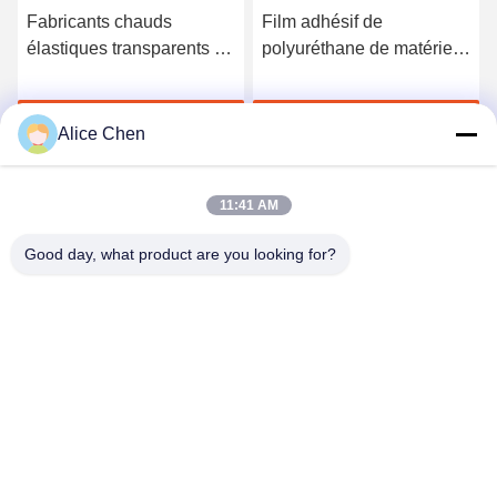
Fabricants chauds
Film adhésif de
élastiques transparents de
polyuréthane de matériel
film adhésif de fonte du
de Tpu Bemis 3218
polyuréthane TPU
0.05mm de fonte
Discuter Maintenant
Discuter Maintenant
thermoplastique de
Alice Chen
l'épaisseur 150cm
WidthHot pour Microfiber
11:41 AM
Good day, what product are you looking for?
Shenzhen Tunsing Plastic Products Co., Ltd.
ts02@tunsing.com.cn
86-755-8996-0062
Zone industrielle de Tunsing, village de no. 28 Xiatian, rue
de Longtian, secteur de Pingshan, ville de Shenzhen,
province du Guangdong, Chine