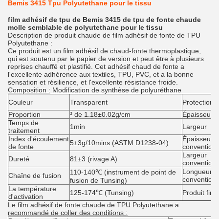
Bemis 3415 Tpu Polyutethane pour le tissu
film adhésif de tpu de Bemis 3415 de tpu de fonte chaude
molle semblable de polyutethane pour le tissu
Description de produit chaude de film adhésif de fonte de TPU
Polyutethane :
Ce produit est un film adhésif de chaud-fonte thermoplastique,
qui est soutenu par le papier de version et peut être à plusieurs
reprises chauffé et plastifié. Cet adhésif chaud de fonte a
l'excellente adhérence aux textiles, TPU, PVC, et a la bonne
sensation et résilience, et l'excellente résistance froide.
Composition :
Modification de synthèse de polyuréthane
Couleur
Transparent
Protection d
Proportion
³ de 1.18±0.02g/cm
Épaisseur
Temps de
1min
Largeur
traitement
Index d'écoulement
Épaisseur
5±3g/10mins (ASTM D1238-04)
de fonte
conventionn
Largeur
Dureté
81±3 (rivage A)
conventionn
Longueur
110-140℃ (instrument de point de
Chaîne de fusion
conventionn
fusion de Tunsing)
La température
125-174℃ (Tunsing)
Produit fini
d'activation
Le film adhésif de fonte chaude de TPU Polyutethane
a
recommandé de coller des conditions :