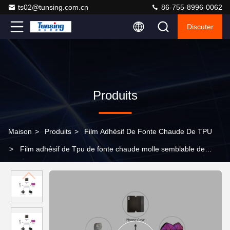
ts02@tunsing.com.cn
86-755-8996-0062
Discuter
Produits
Maison
>
Produits
>
Film Adhésif De Fonte Chaude De TPU
>
Film adhésif de Tpu de fonte chaude molle semblable de
Bemis 3415 Tpu Polyutethane pour le tissu