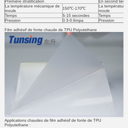
Première stratification
En second lieu 
La température mécanique de
La température
150℃-170℃
moule
moule
Temps
5-15 secondes
Temps
Pression
0.3-0.6mpa
Pression
.
Film adhésif de fonte chaude de TPU Polyutethane
Applications chaudes de film adhésif de fonte de TPU
Polyutethane :