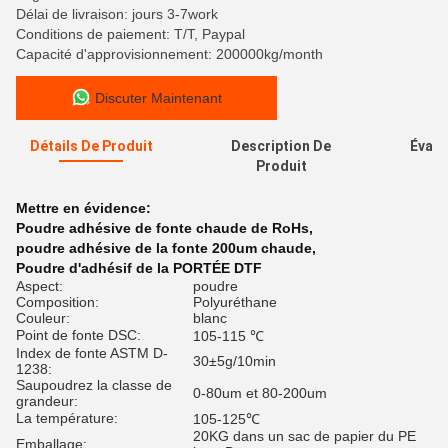
Délai de livraison: jours 3-7work
Conditions de paiement: T/T, Paypal
Capacité d'approvisionnement: 200000kg/month
Discuter Maintenant
Détails De Produit
Description De
Évalu
Produit
Mettre en évidence:
Poudre adhésive de fonte chaude de RoHs
,
poudre adhésive de la fonte 200um chaude
,
Poudre d'adhésif de la PORTÉE DTF
Aspect:
poudre
Composition:
Polyuréthane
Couleur:
blanc
Point de fonte DSC:
105-115 ℃
Index de fonte ASTM D-
30±5g/10min
1238:
Saupoudrez la classe de
0-80um et 80-200um
grandeur:
La température:
105-125℃
20KG dans un sac de papier du PE
Emballage: