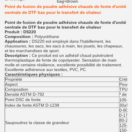
bag+Brown
Point de fusion de poudre adhésive chaude de fonte d'unité
centrale de DTF bas pour le transfert de chaleur
Point de fusion de poudre adhésive chaude de fonte d'unité
centrale de DTF bas pour le transfert de chaleur
Produit : DS220
Composition :
Polyuréthane
Application :
DS220 est employé dans l'habillement, les
chaussures, les sacs, les sacs à main, les jouets, les chapeaux,
et les marchandises de sport.
Description :
Ce produit est un adhésif chaud pulvérulent
thermoplastique de fonte de copolyester. Sensation de main
molle et certaine résilience, excellente possibilité de traitement.
Excellente adhérence aux textiles, PVC, PC.
Caractéristiques physiques :
Propriété
Critère
Aspect
Poudre
Composition
TPU
Densité ASTM D-792
³ de 1
Point DSC de fonte
105-1
Index de fonte ASTM D-1238
30±5g
0-80 
0-170
80-20
Saupoudrez la classe de grandeur
125-2
150-2