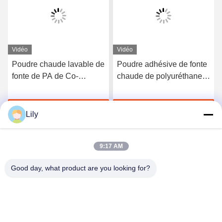
Vidéo
Vidéo
Poudre chaude lavable de
Poudre adhésive de fonte
fonte de PA de Co-
chaude de polyuréthane
polyamide blanc pour
de Tpu de noir de DTF
l'impression de transfert
pour l'impression de
Discuter Maintenant
Discuter Maintenant
de chaleur
transfert de chaleur
Lily
9:17 AM
Good day, what product are you looking for?
Shenzhen Tunsing Plastic Products Co., Ltd.
ts02@tunsing.com.cn