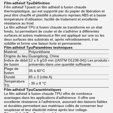
Film adhésif Tpu
Définition
Film adhésif Tpu
est un film adhésif à fusion chaude
thermoplastique, qui est supporté par du papier de libération et
peut être chauffé et plastifié à plusieurs reprises.ABS et à basse
température d'utilisation, facilité de traitement et excellente
résistance au froid.
Le film adhésif TPU à fusion chaude se transforme en un état
fondu, lui permettant de couler et de s'adhérer à différentes
surfaces.et autres matériauxLe film est appliqué sur une ou les
deux surfaces des substrats et, après refroidissement, il se
solidifie et forme une liaison forte et permanente.
Film adhésif Tpu
Paramètres techniques
Matériel
Polyuréthane
Origine du lieu
Guangdong, Chine
Indice de débit
12 ± 5 g/10 min ((ASTM D1238-04)) Les produits doi
de fusion
présentés dans une quantité suffisante
Plage de
35 à 60°C
fusion
Dureté
85 ± 3 (côte A)
Température
- 35 ± 8 °C
TG
Film adhésif Tpu
Caractéristiques
Le film adhésif à fusion chaude TPU offre de nombreux
avantages dans les applications d'adhérence. Il offre une
excellente résistance à l'adhérence, assurant des liaisons fiables
et durables.permettant aux matériaux collés de conserver leur
souplesse et leur élasticité même après leur collage.