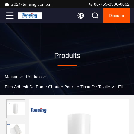
ts02@tunsing.com.cn
86-755-8996-0062
Discuter
Produits
Maison
>
Produits
>
Film Adhésif De Fonte Chaude Pour Le Tissu De Textile
>
Films
adhésifs à fond chaud en polyuréthane thermoplastique doux