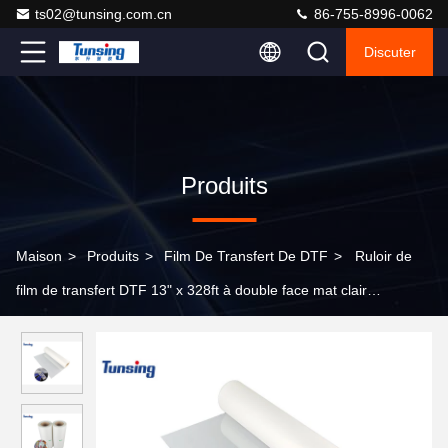
ts02@tunsing.com.cn
86-755-8996-0062
Discuter
Produits
Maison
>
Produits
>
Film De Transfert De DTF
>
Ruloir de
film de transfert DTF 13" x 328ft à double face mat clair
Prétraitement en PET Carte de transfert thermique Peeling froid
et chaud directement sur le film pour T-shirts textile