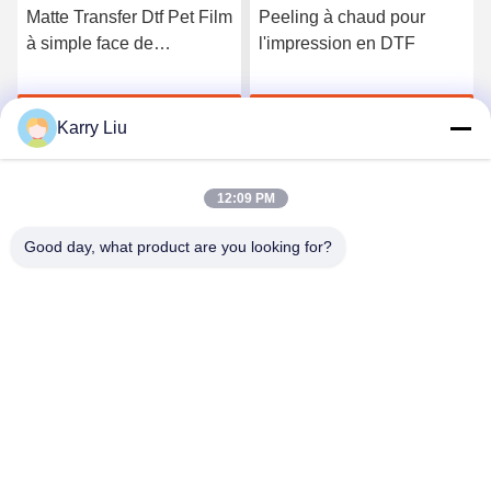
Matte Transfer Dtf Pet Film
Peeling à chaud pour
à simple face de
l'impression en DTF
épluchage chaud pour la
machine de revêtement
Discuter Maintenant
Discuter Maintenant
chaude de poudre de
Karry Liu
fonte
12:09 PM
Good day, what product are you looking for?
Shenzhen Tunsing Plastic Products Co., Ltd.
ts02@tunsing.com.cn
86-755-8996-0062
Zone industrielle de Tunsing, village de no. 28 Xiatian, rue
de Longtian, secteur de Pingshan, ville de Shenzhen,
province du Guangdong, Chine