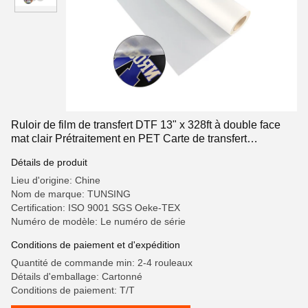
Ruloir de film de transfert DTF 13" x 328ft à double face
mat clair Prétraitement en PET Carte de transfert
thermique Peeling froid et chaud directement sur le film
Détails de produit
pour T-shirts textile
Lieu d'origine: Chine
Nom de marque: TUNSING
Certification: ISO 9001 SGS Oeke-TEX
Numéro de modèle: Le numéro de série
Conditions de paiement et d'expédition
Quantité de commande min: 2-4 rouleaux
Détails d'emballage: Cartonné
Conditions de paiement: T/T