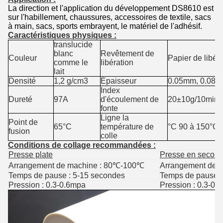
La direction et l'application du développement DS8610 est
sur l'habillement, chaussures, accessoires de textile, sacs
à main, sacs, sports embrayent, le matériel de l'adhésif.
Caractéristiques physiques :
translucide
blanc
Revêtement de
Couleur
Papier de libéra
comme le
libération
lait
Densité
1,2 g/cm3
Épaisseur
0.05mm, 0.08m
Index
Dureté
97A
d'écoulement de
20±10g/10min
fonte
Ligne la
Point de
65°C
température de
°C 90 à 150°C
fusion
colle
Conditions de collage recommandées :
Presse plate
Presse en second 
Arrangement de machine : 80℃-100℃
Arrangement de 
Temps de pause : 5-15 secondes
Temps de pause :
Pression : 0.3-0.6mpa
Pression : 0.3-0.