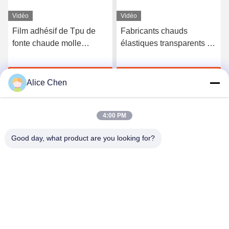
Vidéo
Vidéo
Film adhésif de Tpu de
Fabricants chauds
fonte chaude molle
élastiques transparents de
semblable de Bemis 3415
film adhésif de fonte du
Tpu Polyutethane pour le
polyuréthane TPU
Discuter Maintenant
Discuter Maintenant
tissu
Alice Chen
4:00 PM
Good day, what product are you looking for?
Shenzhen Tunsing Plastic Products Co., Ltd.
ts02@tunsing.com.cn
86-755-8996-0062
Zone industrielle de Tunsing, village de no. 28 Xiatian, rue
de Longtian, secteur de Pingshan, ville de Shenzhen,