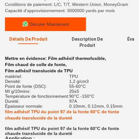
Conditions de paiement: L/C, T/T, Western Union, MoneyGram
Capacité d'approvisionnement: 3000000 yards par mois
Discuter Maintenant
Détails De Produit
Description De
Évalu
Produit
Mettre en évidence:
Film adhésif thermofusible
,
Film chaud de colle de fonte
,
Film adhésif translucide de TPU
matériel:
TPU
Densité:
1,2 g/cm3
Point de fonte (DSC):
55-60°C
MI g/10mins:
20±5
Température de fonctionnement:
90°C -150°C
Dureté:
97A
Épaisseur normale:
0.10mm, 0.12mm, 0.15mm
film adhésif TPU du point 97 de la fonte 60°C de fonte
chaude translucide de la dureté
film adhésif TPU du point 97 de la fonte 60°C de fonte
chaude translucide de la dureté
Application :