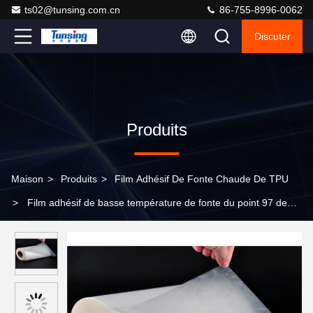
ts02@tunsing.com.cn
86-755-8996-0062
Discuter
Produits
Maison
>
Produits
>
Film Adhésif De Fonte Chaude De TPU
>
Film adhésif de basse température de fonte du point 97 de
fonte chaude translucide de la dureté TPU