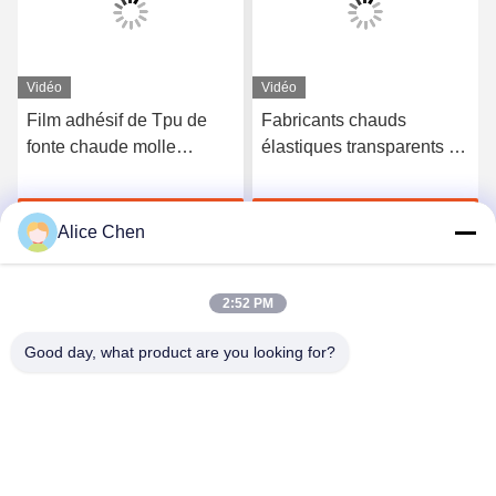
Vidéo
Vidéo
Film adhésif de Tpu de
Fabricants chauds
fonte chaude molle
élastiques transparents de
semblable de Bemis 3415
film adhésif de fonte du
Tpu Polyutethane pour le
polyuréthane TPU
Discuter Maintenant
Discuter Maintenant
tissu
Alice Chen
2:52 PM
Good day, what product are you looking for?
Shenzhen Tunsing Plastic Products Co., Ltd.
ts02@tunsing.com.cn
86-755-8996-0062