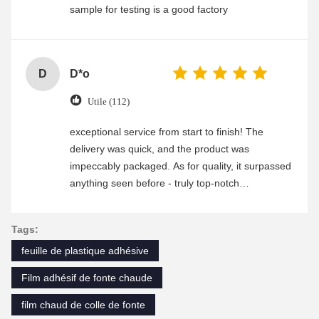
sample for testing is a good factory
D
D*o
Utile (112)
exceptional service from start to finish! The
delivery was quick, and the product was
impeccably packaged. As for quality, it surpassed
anything seen before - truly top-notch
craftsmanship. Any questions i had were
promptly addressed by their attentive customer
Tags:
service team. Highly recommend this company!
feuille de plastique adhésive
Film adhésif de fonte chaude
film chaud de colle de fonte