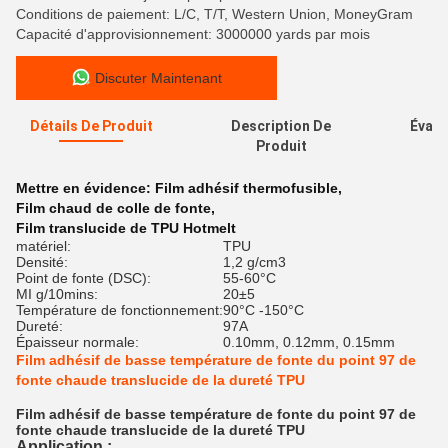
Conditions de paiement: L/C, T/T, Western Union, MoneyGram
Capacité d'approvisionnement: 3000000 yards par mois
Discuter Maintenant
Détails De Produit
Description De
Évalu
Produit
Mettre en évidence:
Film adhésif thermofusible
,
Film chaud de colle de fonte
,
Film translucide de TPU Hotmelt
matériel:
TPU
Densité:
1,2 g/cm3
Point de fonte (DSC):
55-60°C
MI g/10mins:
20±5
Température de fonctionnement:
90°C -150°C
Dureté:
97A
Épaisseur normale:
0.10mm, 0.12mm, 0.15mm
Film adhésif de basse température de fonte du point 97 de
fonte chaude translucide de la dureté TPU
Film adhésif de basse température de fonte du point 97 de
fonte chaude translucide de la dureté TPU
Application :