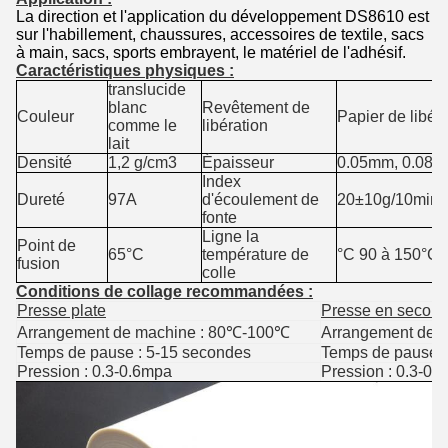
La direction et l'application du développement DS8610 est
sur l'habillement, chaussures, accessoires de textile, sacs
à main, sacs, sports embrayent, le matériel de l'adhésif.
Caractéristiques physiques :
translucide
blanc
Revêtement de
Couleur
Papier de libéra
comme le
libération
lait
Densité
1,2 g/cm3
Épaisseur
0.05mm, 0.08m
Index
Dureté
97A
d'écoulement de
20±10g/10min
fonte
Ligne la
Point de
65°C
température de
°C 90 à 150°C
fusion
colle
Conditions de collage recommandées :
Presse plate
Presse en second 
Arrangement de machine : 80℃-100℃
Arrangement de 
Temps de pause : 5-15 secondes
Temps de pause :
Pression : 0.3-0.6mpa
Pression : 0.3-0.