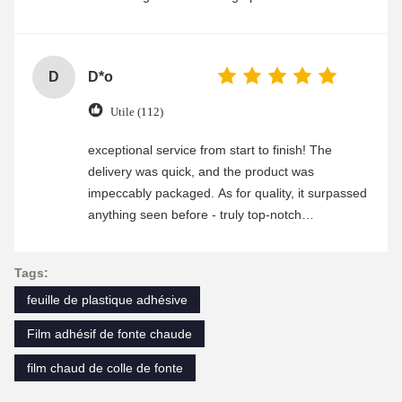
D
D*o
Utile (112)
exceptional service from start to finish! The
delivery was quick, and the product was
impeccably packaged. As for quality, it surpassed
anything seen before - truly top-notch
craftsmanship. Any questions i had were
promptly addressed by their attentive customer
Tags:
service team. Highly recommend this company!
feuille de plastique adhésive
Film adhésif de fonte chaude
film chaud de colle de fonte