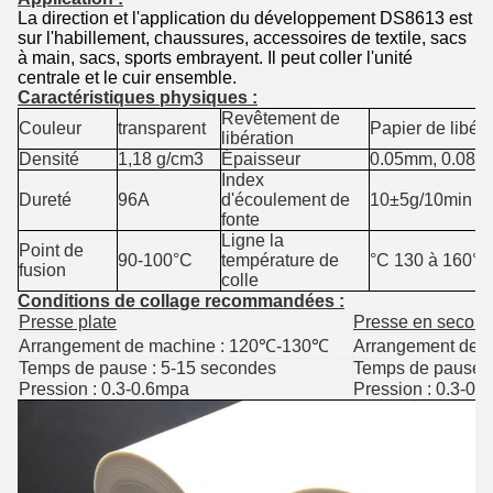
La direction et l'application du développement DS8613 est
sur l'habillement, chaussures, accessoires de textile, sacs
à main, sacs, sports embrayent. Il peut coller l'unité
centrale et le cuir ensemble.
Caractéristiques physiques :
Revêtement de
Couleur
transparent
Papier de libéra
libération
Densité
1,18 g/cm3
Épaisseur
0.05mm, 0.08m
Index
Dureté
96A
d'écoulement de
10±5g/10min 
fonte
Ligne la
Point de
90-100°C
température de
°C 130 à 160°C
fusion
colle
Conditions de collage recommandées :
Presse plate
Presse en second 
Arrangement de machine : 120℃-130℃
Arrangement de 
Temps de pause : 5-15 secondes
Temps de pause :
Pression : 0.3-0.6mpa
Pression : 0.3-0.