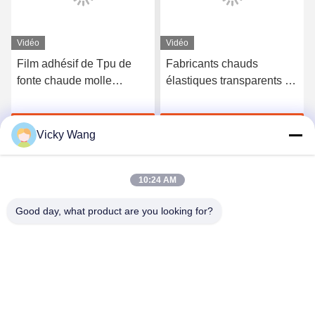
Vidéo
Vidéo
Film adhésif de Tpu de
Fabricants chauds
fonte chaude molle
élastiques transparents de
semblable de Bemis 3415
film adhésif de fonte du
Tpu Polyutethane pour le
polyuréthane TPU
Discuter Maintenant
Discuter Maintenant
tissu
Vicky Wang
10:24 AM
Good day, what product are you looking for?
Shenzhen Tunsing Plastic Products Co., Ltd.
ts02@tunsing.com.cn
86-755-8996-0062