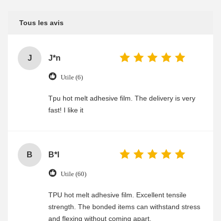
Tous les avis
J
J*n
Utile (6)
Tpu hot melt adhesive film. The delivery is very
fast! I like it
B
B*l
Utile (60)
TPU hot melt adhesive film. Excellent tensile
strength. The bonded items can withstand stress
and flexing without coming apart.