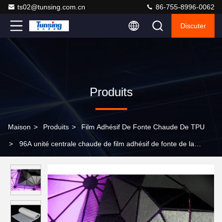
ts02@tunsing.com.cn
86-755-8996-0062
Discuter
Produits
Maison
>
Produits
>
Film Adhésif De Fonte Chaude De TPU
>
96A unité centrale chaude de film adhésif de fonte de la
dureté TPU et liaison en cuir