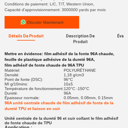
Conditions de paiement: L/C, T/T, Western Union,
Capacité d'approvisionnement: 3000000 yards par mois
Discuter Maintenant
Détails De Produit
Description De
Évalu
Produit
Mettre en évidence:
film adhésif de la fonte 96A chaude
,
feuille de plastique adhésive de la dureté 96A
,
film adhésif de fonte chaude de 96A TPU
Matériel:
POLYURÉTHANE
Densité:
1,18 g/cm3
Point de fonte (DSC):
96°C
MI g/10mins:
10±5
Température de fonctionnement:
120°C -150°C
Dureté:
96A
Épaisseur normale:
0.05mm, 0.08mm, 0.15mm
96A unité centrale chaude de film adhésif de fonte de la
dureté TPU et liaison en cuir
Unité centrale de la dureté 96 et cuir collant le film adhésif
de fonte chaude de TPU
Application :