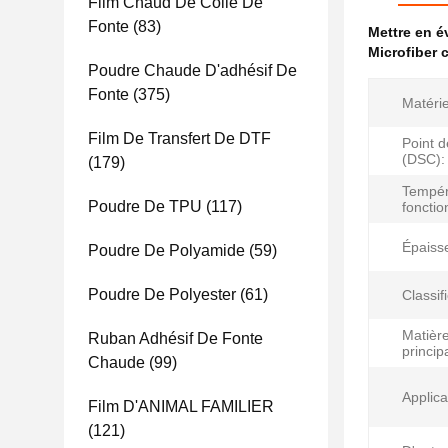
Film Chaud De Colle De
Fonte
(83)
Mettre en 
Microfiber c
Poudre Chaude D'adhésif De
Fonte
(375)
Matérie
Film De Transfert De DTF
Point d
(DSC):
(179)
Tempér
Poudre De TPU
(117)
foncti
Épaiss
Poudre De Polyamide
(59)
Poudre De Polyester
(61)
Classif
Matièr
Ruban Adhésif De Fonte
princip
Chaude
(99)
Applica
Film D'ANIMAL FAMILIER
(121)