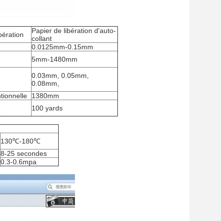
Papier de libération d'auto-
bération
collant
0.0125mm-0.15mm
5mm-1480mm
0.03mm, 0.05mm,
e
0.08mm,
tionnelle
1380mm
100 yards
e
130℃-180℃
8-25 secondes
0.3-0.6mpa