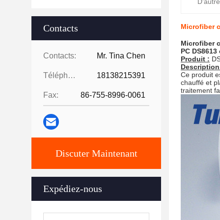
D'autr
Contacts
Microfiber 
Microfiber 
PC DS8613 e
Contacts:
Mr. Tina Chen
Produit :
DS
Description
Ce produit e
Téléphone:
18138215391
chauffé et p
traitement fa
Fax:
86-755-8996-0061
Discuter Maintenant
Expédiez-nous