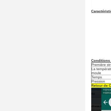
Caractérist
Conditions
Première stra
La températ
moule
Temps
Pression
Retour de 