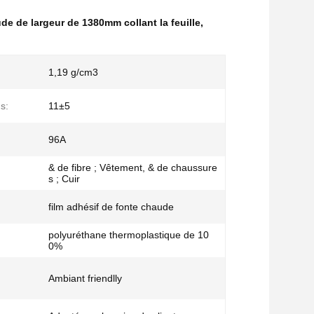
de de largeur de 1380mm collant la feuille
,
1,19 g/cm3
s:
11±5
96A
& de fibre ; Vêtement, & de chaussure
s ; Cuir
film adhésif de fonte chaude
polyuréthane thermoplastique de 10
0%
Ambiant friendlly