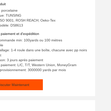
duit
: porcelaine
ue: TUNSING
n: ISO 9001; ROSH REACH; Oeko-Tex
odèle: DS8613
 paiement et d'expédition
commande min: 100yards ou 100 mètres
ble
allage: 1-4 roule dans une boîte, chacune avec pp noirs
c
ison: 3 jours après paiement
e paiement: L/C, T/T, Western Union, MoneyGram
pprovisionnement: 3000000 yards par mois
iscuter Maintenant