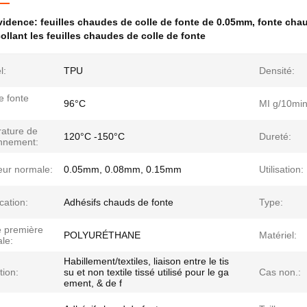
évidence:
feuilles chaudes de colle de fonte de 0.05mm
,
fonte chau
ollant les feuilles chaudes de colle de fonte
l:
TPU
Densité:
e fonte
96°C
MI g/10min
ature de
120°C -150°C
Dureté:
onnement:
eur normale:
0.05mm, 0.08mm, 0.15mm
Utilisation:
ication:
Adhésifs chauds de fonte
Type:
e première
POLYURÉTHANE
Matériel:
ale:
Habillement/textiles, liaison entre le tis
tion:
su et non textile tissé utilisé pour le ga
Cas non.:
ement, & de f