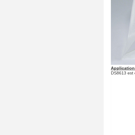
Application
DS8613 est e