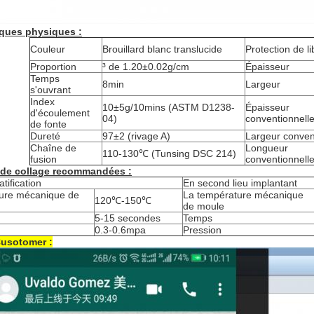
iques physiques :
Couleur
Brouillard blanc translucide
Protection de li
Proportion
³ de 1.20±0.02g/cm
Épaisseur
Temps
8min
Largeur
s'ouvrant
Index
10±5g/10mins (ASTM D1238-
Épaisseur
d'écoulement
04)
conventionnell
de fonte
Dureté
97±2 (rivage A)
Largeur conven
Chaîne de
Longueur
110-130℃ (Tunsing DSC 214)
fusion
conventionnell
 de collage recommandées :
tification
En second lieu implantant
ure mécanique de
La température mécanique
120℃-150℃
de moule
5-15 secondes
Temps
0.3-0.6mpa
Pression
Cusotomer :