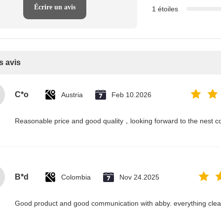
Écrire un avis
1 étoiles
s avis
C*o
Austria
Feb 10.2026
Reasonable price and good quality，looking forward to the nest co
B*d
Colombia
Nov 24.2025
Good product and good communication with abby. everything cl