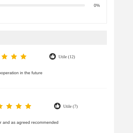
0%
Utile (12)
operation in the future
Utile (7)
ear and as agreed recommended