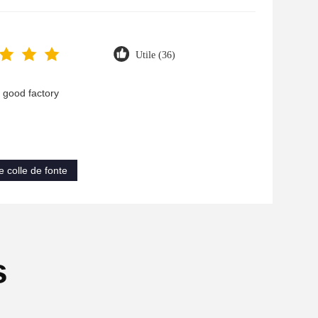
Utile (36)
a good factory
e colle de fonte
s