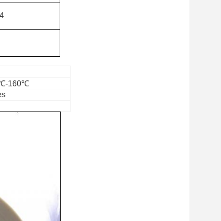
4
30℃-160℃
es