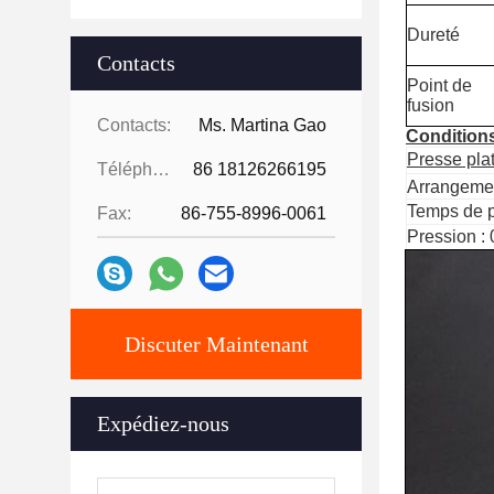
Dureté
Contacts
Point de
fusion
Contacts:
Ms. Martina Gao
Condition
Presse pla
Téléphone:
86 18126266195
Arrangeme
Temps de p
Fax:
86-755-8996-0061
Pression :
Discuter Maintenant
Expédiez-nous