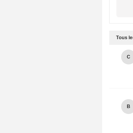
Tous le
C
B