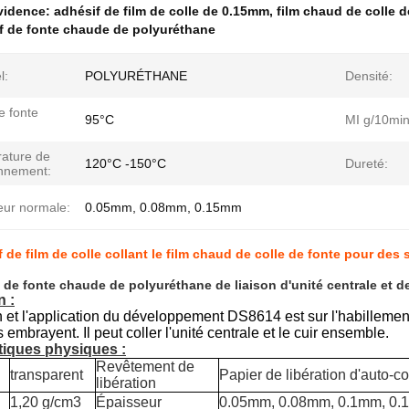
évidence:
adhésif de film de colle de 0.15mm
,
film chaud de colle 
f de fonte chaude de polyuréthane
l:
POLYURÉTHANE
Densité:
e fonte
95°C
MI g/10min
ature de
120°C -150°C
Dureté:
onnement:
eur normale:
0.05mm, 0.08mm, 0.15mm
f de film de colle collant le film chaud de colle de fonte pour des
f de fonte chaude de polyuréthane de liaison d'unité centrale et de
n :
n et l'application du développement DS8614 est sur l'habillemen
 embrayent. Il peut coller l'unité centrale et le cuir ensemble.
tiques physiques :
Revêtement de
transparent
Papier de libération d'auto-co
libération
1,20 g/cm3
Épaisseur
0.05mm, 0.08mm, 0.1mm, 0