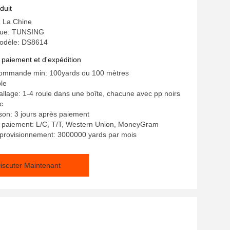
duit
: La Chine
ue: TUNSING
odèle: DS8614
 paiement et d'expédition
commande min: 100yards ou 100 mètres
ble
allage: 1-4 roule dans une boîte, chacune avec pp noirs
c
ison: 3 jours après paiement
e paiement: L/C, T/T, Western Union, MoneyGram
pprovisionnement: 3000000 yards par mois
iscuter Maintenant