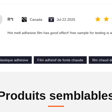
R*t
Canada
Jul 22.2025
Hot melt adhesive film has good effect! free sample for testing is 
 plastique adhésive
Film adhésif de fonte chaude
film chaud d
Produits semblable