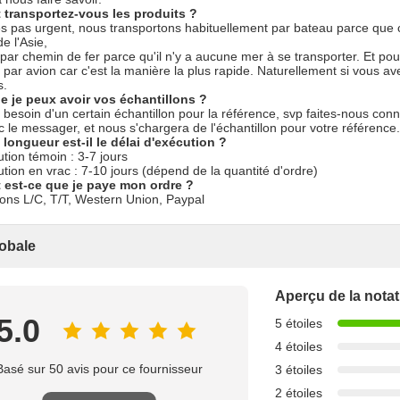
transportez-vous les produits ?
es pas urgent, nous transportons habituellement par bateau parce que c
e l'Asie,
 par chemin de fer parce qu'il n'y a aucune mer à se transporter. Et pour
 par avion car c'est la manière la plus rapide. Naturellement si vous ave
s.
e je peux avoir vos échantillons ?
 besoin d'un certain échantillon pour la référence, svp faites-nous con
 le messager, et nous s'chargera de l'échantillon pour votre référence.
 longueur est-il le délai d'exécution ?
ution témoin : 3-7 jours
ution en vrac : 7-10 jours (dépend de la quantité d'ordre)
est-ce que je paye mon ordre ?
ons L/C, T/T, Western Union, Paypal
obale
Aperçu de la notat
5.0
5 étoiles
4 étoiles
Basé sur 50 avis pour ce fournisseur
3 étoiles
2 étoiles