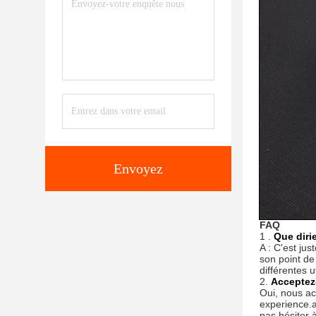
Envoyez
FAQ
1 .
Que diri
A : C'est jus
son point de 
différentes 
2.
Acceptez
Oui, nous ac
experience.a
pas hésiter à