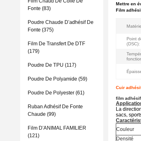
Film Chaud De Colle De
Mettre en 
Fonte
(83)
Film adhési
Poudre Chaude D'adhésif De
Matérie
Fonte
(375)
Point d
Film De Transfert De DTF
(DSC):
(179)
Tempér
foncti
Poudre De TPU
(117)
Épaiss
Poudre De Polyamide
(59)
Cuir adhési
Poudre De Polyester
(61)
film adhési
Applicatio
Ruban Adhésif De Fonte
La directio
Chaude
(99)
sacs, sports
Caractéris
Film D'ANIMAL FAMILIER
Couleur
(121)
Densité