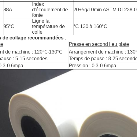
Index
88A
d'écoulement de
20±5g/10min ASTM D1238-0
fonte
Ligne la
95°C
température de
°C 130 à 160°C
colle
s de collage recommandées :
te
Presse en second lieu plate
nt de machine : 120℃-130℃
Arrangement de machine : 1
ause : 5-15 secondes
Temps de pause : 8-25 second
 0.3-0.6mpa
Pression : 0.3-0.6mpa