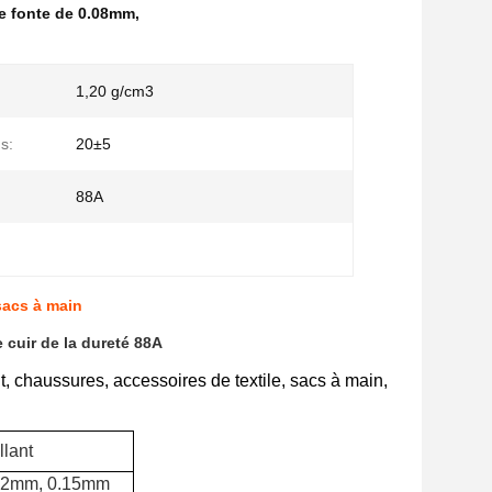
de fonte de 0.08mm
,
1,20 g/cm3
s:
20±5
88A
 sacs à main
 cuir de la dureté 88A
t, chaussures, accessoires de textile, sacs à main,
llant
.12mm, 0.15mm