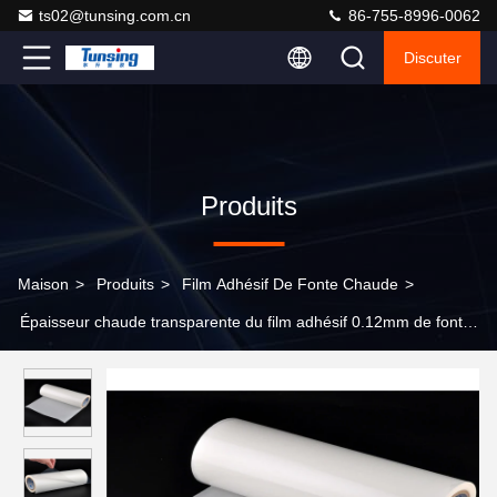
ts02@tunsing.com.cn
86-755-8996-0062
Discuter
Produits
Maison
>
Produits
>
Film Adhésif De Fonte Chaude
>
Épaisseur chaude transparente du film adhésif 0.12mm de fonte
de PA de bleu de ciel pour le tissu en nylon