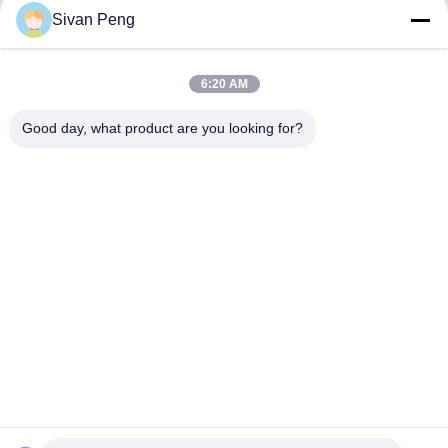
Discuter Maintenant
Discuter Maintenant
Sivan Peng
6:20 AM
Good day, what product are you looking for?
Shenzhen Tunsing Plastic Products Co., Ltd.
ts02@tunsing.com.cn
86-755-8996-0062
Zone industrielle de Tunsing, village de no. 28 Xiatian, rue
de Longtian, secteur de Pingshan, ville de Shenzhen,
province du Guangdong, Chine
Bonne qualité de la Chine Film adhésif de fonte chaude
Fournisseur. © de Copyright 2018-2026 Shenzhen Tunsing