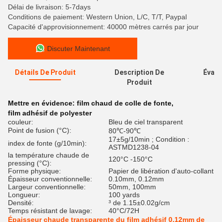
Délai de livraison: 5-7days
Conditions de paiement: Western Union, L/C, T/T, Paypal
Capacité d'approvisionnement: 40000 mètres carrés par jour
Discuter Maintenant
Détails De Produit
Description De
Évalu
Produit
Mettre en évidence:
film chaud de colle de fonte
,
film adhésif de polyester
couleur:
Bleu de ciel transparent
Point de fusion (°C):
80℃-90℃
17±5g/10min ; Condition :
index de fonte (g/10min):
ASTMD1238-04
la température chaude de
120°C -150°C
pressing (°C):
Forme physique:
Papier de libération d'auto-collant
Épaisseur conventionnelle:
0.10mm, 0.12mm
Largeur conventionnelle:
50mm, 100mm
Longueur:
100 yards
Densité:
³ de 1.15±0.02g/cm
Temps résistant de lavage:
40°C/72H
Épaisseur chaude transparente du film adhésif 0.12mm de