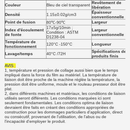
Revêtement de
Couleur
Bleu de ciel transparent
libération
Épaisseur
Densité
1.15±0.02g/cm3
conventionnelle
Point de fusion
Largeur
80℃-90℃
17±5g/10min ;
Index d'écoulement
Largeur
Condition : ASTM
de fonte
conventionnelle
D1238-04
Température de
120°C -150°C
Longueur
fonctionnement
Spécifications de
Lavage/temps
40°C /72H
produits finis
AVIS :
1, température et pression de collage aussi bien que le temps
impliqué dans la force du film au matériel. La température de
liaison doit être proche de la machine réglée la température, la
pression doit être uniforme, moule et le rouleau presseur doit être
plat.
2, dans différents machines et matériaux, les conditions de liaison
utilisés seront différents. Les conditions marquées ici sont
seulement fondamentales. Les conditions optima de liaison
devraient être faits en créant des conditions appropriées de
construction pour les dommages particuliers d'application, direct
ou consécutif, provenant de l'utilisation, de l'abus ou de
l'incapacité d'employer le produit.