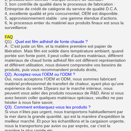
3, bon contrôle de qualité dans le processus de fabrication :
Entreprise de crédit de catégorie du service de qualité D.C.A.
4, excellente qualité et prix concurrentiel, OEM est disponible.
5, approvisionnement stable : une gamme étendue d'actions.
6, le processus entier du matériel aux produits finaux est sous la
surveillance.
FAQ
Q1)
. Quel est film adhésif de fonte chaude ?
A : C'est juste un film, et la matière première est papier de
libération. Mais film est solide dans température ambiant, quand
portée son fonte point, il peut coller d'autres matériaux, différent
matériaux de chaud fonte adhésif film ont différent représentation
et différent utilisation, nous doivent comprendre vos besoins de
produits, puis vous recommandent produits droits,
Q2). Acceptez-vous l'OEM ou l'ODM ?
Oui, nous acceptons l'OEM et ODM, nous sommes fabricant
matériel professionnel de transfert de chaleur, ayant plus qu'une
expérience du vente 10years sur le marché intérieur, nous
peuvent vous aider des produits nouveaux de R&D. Ainsi si vous
avez besoin coller quelques matériaux spéciaux, veuillez ne pas
hésiter à nous faire savoir,
Q3). Comment embarquez-vous les produits ?
Si vous n'êtes pas urgent, nous transportons habituellement par
la mer dans la grande quantité, qui est la manière d'expédition la
meilleur marché. Et pour les échantillons et la cargaison urgente,
nous la transportons par avion ou par exprès, car c'est la
manière la plus rapide etc.,