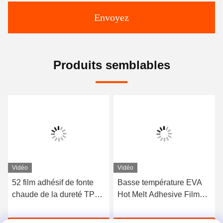
Envoyez
Produits semblables
Vidéo
Vidéo
52 film adhésif de fonte
Basse température EVA
chaude de la dureté TPU
Hot Melt Adhesive Film
du rivage A pour les sous-
pour le métal et le tissu de
vêtements sans couture
collage