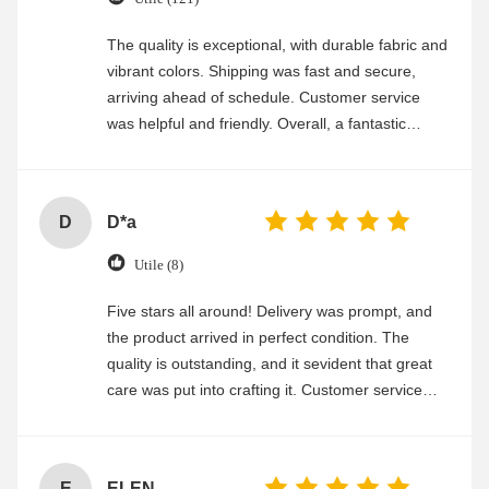
The quality is exceptional, with durable fabric and
vibrant colors. Shipping was fast and secure,
arriving ahead of schedule. Customer service
was helpful and friendly. Overall, a fantastic
experience
D
D*a
Utile (8)
Five stars all around! Delivery was prompt, and
the product arrived in perfect condition. The
quality is outstanding, and it sevident that great
care was put into crafting it. Customer service
was friendly and efficient, ensuring a smooth and
enjoyable shopping experience.
E
ELEN