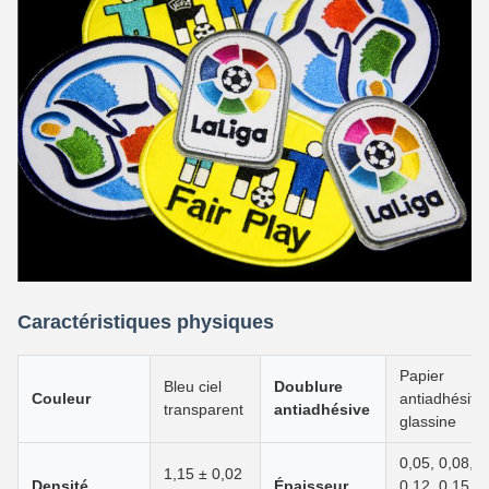
Caractéristiques physiques
Papier
Bleu ciel
Doublure
Couleur
antiadhésif
transparent
antiadhésive
glassine
0,05, 0,08, 0
1,15 ± 0,02
Densité
Épaisseur
0,12, 0,15,