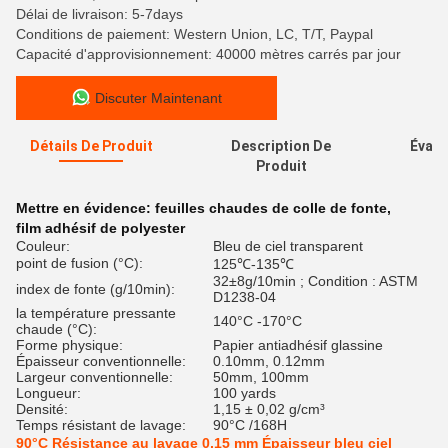
Délai de livraison: 5-7days
Conditions de paiement: Western Union, LC, T/T, Paypal
Capacité d'approvisionnement: 40000 mètres carrés par jour
Discuter Maintenant
Détails De Produit
Description De
Évalu
Produit
Mettre en évidence:
feuilles chaudes de colle de fonte
,
film adhésif de polyester
Couleur:
Bleu de ciel transparent
point de fusion (°C):
125℃-135℃
32±8g/10min ; Condition : ASTM
index de fonte (g/10min):
D1238-04
la température pressante
140°C -170°C
chaude (°C):
Forme physique:
Papier antiadhésif glassine
Épaisseur conventionnelle:
0.10mm, 0.12mm
Largeur conventionnelle:
50mm, 100mm
Longueur:
100 yards
Densité:
1,15 ± 0,02 g/cm³
Temps résistant de lavage:
90°C /168H
90°C Résistance au lavage 0,15 mm Épaisseur bleu ciel