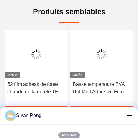
Produits semblables
Vidéo
Vidéo
52 film adhésif de fonte
Basse température EVA
chaude de la dureté TPU
Hot Melt Adhesive Film
du rivage A pour les sous-
pour le métal et le tissu de
vêtements sans couture
collage
Discuter Maintenant
Discuter Maintenant
Sivan Peng
6:49 AM