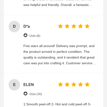
was helpful and friendly. Overall, a fantastic
experience
D
D*a
Utile (8)
Five stars all around! Delivery was prompt, and
the product arrived in perfect condition. The
quality is outstanding, and it sevident that great
care was put into crafting it. Customer service
was friendly and efficient, ensuring a smooth and
enjoyable shopping experience.
E
ELEN
Utile (30)
1.Smooth peel-off 2- Hot and cold peel-off 3-