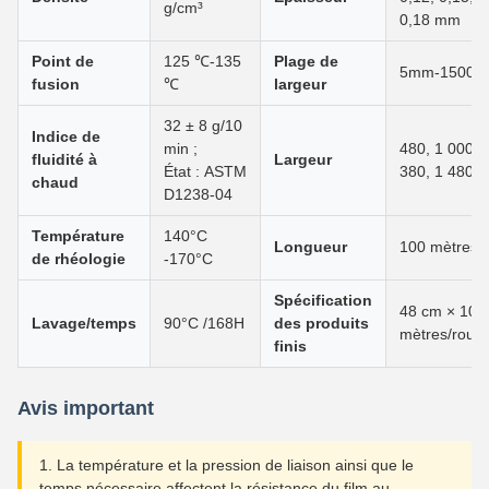
g/cm³
0,18 mm
Point de
125 ℃-135
Plage de
5mm-1500
fusion
℃
largeur
32 ± 8 g/10
Indice de
min ;
480, 1 000, 
fluidité à
Largeur
État : ASTM
380, 1 480 
chaud
D1238-04
Température
140°C
Longueur
100 mètres
de rhéologie
-170°C
Spécification
48 cm × 100
Lavage/temps
90°C /168H
des produits
mètres/roul
finis
Avis important
1. La température et la pression de liaison ainsi que le
temps nécessaire affectent la résistance du film au