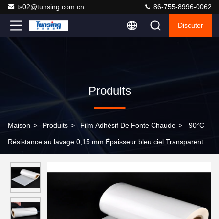
ts02@tunsing.com.cn
86-755-8996-0062
Discuter
Produits
Maison
>
Produits
>
Film Adhésif De Fonte Chaude
>
90°C
Résistance au lavage 0,15 mm Épaisseur bleu ciel Transparent
Polyamide PA Film adhésif à fusion chaude pour patch de
broderie