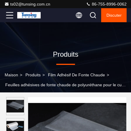
ts02@tunsing.com.cn
86-755-8996-0062
Discuter
Produits
Maison
>
Produits
>
Film Adhésif De Fonte Chaude
>
Feuilles adhésives de fonte chaude de polyuréthane pour le cuir,
basse température 60℃