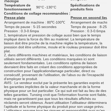
rhéologie
Température de
Spécifications de
90°C -130°C
1
fonctionnement
produits finis
Conditions de collage recommandées :
Presse plate
Presse en second lieu p
Arrangement de machine : 80℃-100℃
Arrangement de machin
Temps de pause : 5-15 secondes
Temps de pause : 8-25s
Pression : 0.3-0.6mpa
Pression : 0.3-0.6mpa
1, température et pression de collage aussi bien que le temps
impliqué dans la force du film au matériel. La température de
liaison doit être proche de la machine réglée la température, la
pression doit être uniforme, moule et le rouleau presseur doit être
plat.
2, dans différents machines et matériaux, les conditions de liaison
utilisés seront différents. Les conditions marquées ici sont
seulement fondamentales. Les conditions optima de liaison
devraient être faits en créant des conditions appropriées de
construction pour l'applicationdamage particulier, direct ou
consécutif, provenant de l'utilisation, de l'abus ou de l'incapacité
d'employer le produit.
AVIS : Le vendeur exclut par la présente les garanties exprès et
les garanties implicites de la valeur marchande et de la forme
physique pour un but particulier. Ce qui suit est fait au lieu de des
telles garanties. Tunsing croit que l'information fournie sont fiable,
mais ne garantissent pas que tous les résultats affichés ou
réclamés seront obtenus. Avant utilisation l'utilisateur déterminera
l'aptitude et la forme physique du produit pour son usage prévu.
L'utilisateur assume tous les risques et responsabilité quoi qu'en