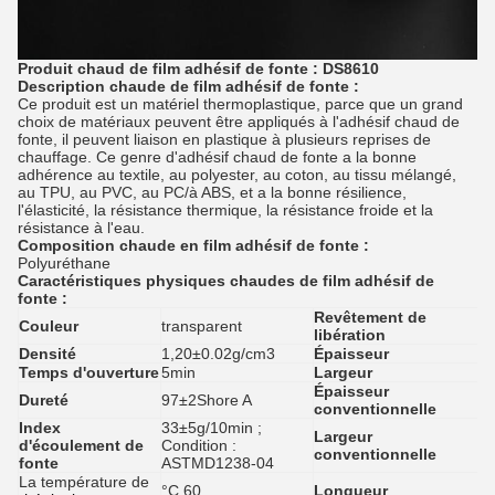
Produit chaud de film adhésif de fonte : DS8610
Description
chaude de film adhésif
de
fonte
:
Ce produit est un matériel thermoplastique, parce que un grand
choix de matériaux peuvent être appliqués à l'adhésif chaud de
fonte, il peuvent liaison en plastique à plusieurs reprises de
chauffage. Ce genre d'adhésif chaud de fonte a la bonne
adhérence au textile, au polyester, au coton, au tissu mélangé,
au TPU, au PVC, au PC/à ABS, et a la bonne résilience,
l'élasticité, la résistance thermique, la résistance froide et la
résistance à l'eau.
Composition
chaude en film adhésif
de
fonte
:
Polyuréthane
Caractéristiques physiques
chaudes de film adhésif
de
fonte
:
Revêtement de
Pa
Couleur
transparent
libération
co
Densité
1,20
±0.02g/cm3
Épaisseur
0
Temps d'ouverture
5min
Largeur
5
Épaisseur
Dureté
97±2Shore A
0
conventionnelle
Index
33±5g/10min ;
Largeur
d'écoulement de
Condition :
1
conventionnelle
fonte
ASTMD1238-04
La température de
°C
60
Longueur
10