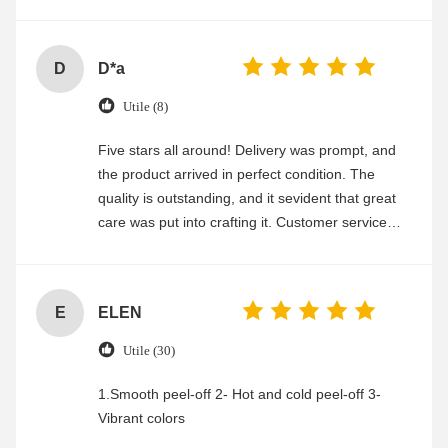
experience
D
D*a
Utile (8)
Five stars all around! Delivery was prompt, and
the product arrived in perfect condition. The
quality is outstanding, and it sevident that great
care was put into crafting it. Customer service
was friendly and efficient, ensuring a smooth and
enjoyable shopping experience.
E
ELEN
Utile (30)
1.Smooth peel-off 2- Hot and cold peel-off 3-
Vibrant colors