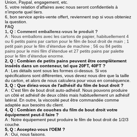
Union, Paypal, engagement, etc.
5, votre relation d'affaires avec nous seront confidentiels à
n'importe quel tiers.
6, bon service après-vente offert, reviennent svp si vous obteniez
la question.
FAQ
1, Q : Comment emballerez-vous le produit ?
A : Nous emballons avec les cartons de papier, habituellement 4
ou 6 petits pains par carton pour le film de bout droit de main ; 1
petit pain pour le film d'étendue de machine ; 56 ou 84 petits
pains pour le mini film d'étendue et 27 petits pains par palette
pour le film d'étendue enorme.
2, Q : Combien de petits pains peuvent être complètement
insérés dans un conteneur, tel que 20FT, 40FT ?
A : Les détails sont sous les formes ci-dessus. Si vos
spécifications sont différentes, vous devez nous dire que la taille
du carton, et alors de nous calculera pour vous en conséquence.
3, Q : Que diriez-vous de l'adhésif du film de bout droit ?
A : C'est film de bout droit auto-adhésif. Nous pouvons produire
un côté et adhésif de deux côtés mais habituellement un adhésif
latéral. En outre, la viscosité peut être commandée comme
adaptée aux besoins du client.
4, Q : Combien de couches du film de bout droit votre
équipement peut-il faire ?
A : Notre équipement peut produire le film de bout droit de 1/2/3
couche.
5, Q : Acceptez-vous l'OEM ?
A : Oui, nous faisons.