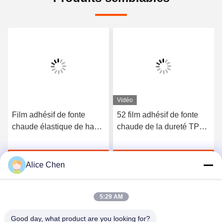
Vidéo
Film adhésif de fonte
52 film adhésif de fonte
chaude élastique de haute
chaude de la dureté TPU
qualité du polyuréthane
du rivage A pour les sous-
3412
vêtements sans couture
Discuter Maintenant
Discuter Maintenant
Alice Chen
5:29 AM
Good day, what product are you looking for?