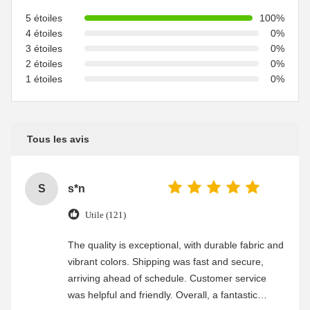
5 étoiles
100%
4 étoiles
0%
3 étoiles
0%
2 étoiles
0%
1 étoiles
0%
Tous les avis
S
s*n
Utile (121)
The quality is exceptional, with durable fabric and
vibrant colors. Shipping was fast and secure,
arriving ahead of schedule. Customer service
was helpful and friendly. Overall, a fantastic