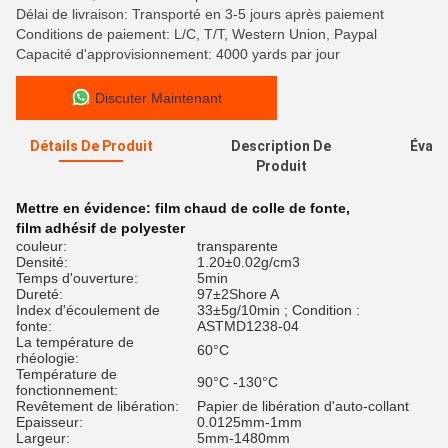
Délai de livraison: Transporté en 3-5 jours après paiement
Conditions de paiement: L/C, T/T, Western Union, Paypal
Capacité d'approvisionnement: 4000 yards par jour
Discuter Maintenant
Détails De Produit
Description De
Évalu
Produit
Mettre en évidence:
film chaud de colle de fonte
,
film adhésif de polyester
couleur:
transparente
Densité:
1.20±0.02g/cm3
Temps d'ouverture:
5min
Dureté:
97±2Shore A
Index d'écoulement de
33±5g/10min ; Condition :
fonte:
ASTMD1238-04
La température de
60°C
rhéologie:
Température de
90°C -130°C
fonctionnement:
Revêtement de libération:
Papier de libération d'auto-collant
Epaisseur:
0.0125mm-1mm
Largeur:
5mm-1480mm