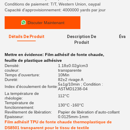
Conditions de paiement: T/T, Western Union, oaypal
Capacité d'approvisionnement: 4000000 yards par jour
Discuter Maintenant
Détails De Produit
Description De
Évalu
Produit
Mettre en évidence:
Film adhésif de fonte chaude
,
feuille de plastique adhésive
Densité:
1.18±0.02g/cm3
couleur:
transparente
Temps d'ouverture:
10Min
Dureté:
82±2 rivage A
5±1g/10min ; Condition :
Index d'écoulement de fonte:
ASTMD1238-04
La température de
112°C
rhéologie:
Température de
130°C -160°C
fonctionnement:
Revêtement de libération:
Papier de libération d'auto-collant
Epaisseur:
0.0125mm-1mm
Film adhésif TPU de fonte chaude thermoplastique de
DS8501 transparent pour le tissu de textile