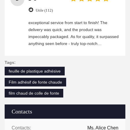
Utile (112)
exceptional service from start to finish! The
delivery was quick, and the product was
impeccably packaged. As for quality, it surpassed
anything seen before - truly top-notch
craftsmanship. Any questions i had were
promptly addressed by their attentive customer
Tags:
service team. Highly recommend this company!
feuille de plastique adhésive
Film adhésif de fonte chaude
film chaud de colle de fonte
Contacts
Contacts:
Ms. Alice Chen