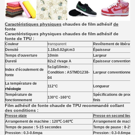
Caractéristiques physiques
chaudes de film adhésif
de
fonte
Caractéristiques physiques chaudes de film adhésif de
fonte de TPU :
Couleur
transparent
Revêtement de libératio
Densité
1.18±0.02g/cm3
Épaisseur
Temps d'ouverture
10min
Largeur
Dureté
82±2 rivage A
Épaisseur conventionnel
5±1g/10min ;
Index d'écoulement de
Condition : ASTMD1238-
Largeur conventionnelle
fonte
04
La température de
112°C
Longueur
rhéologie
Température de
Spécifications de produi
130°C -160°C
fonctionnement
finis
Film adhésif de fonte chaude de TPU recommandé collant
des conditions :
Presse plate
Presse en second lieu p
Arrangement de machine : 120℃-140℃
Arrangement de machin
Temps de pause : 5-15 secondes
Temps de pause : 8-25
Pression : 0.3-0.6mpa
Pression : 0.3-0.6mpa