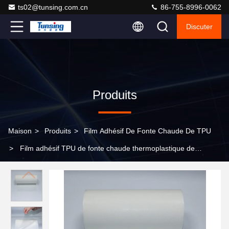
ts02@tunsing.com.cn
86-755-8996-0062
Discuter
Produits
Maison
>
Produits
>
Film Adhésif De Fonte Chaude De TPU
>
Film adhésif TPU de fonte chaude thermoplastique de
DS8501 transparent pour le tissu de textile