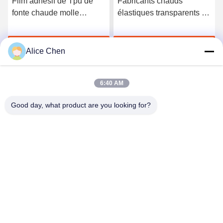
Film adhésif de Tpu de
Fabricants chauds
fonte chaude molle
élastiques transparents de
semblable de Bemis 3415
film adhésif de fonte du
Tpu Polyutethane pour le
polyuréthane TPU
Discuter Maintenant
Discuter Maintenant
tissu
Alice Chen
6:40 AM
Good day, what product are you looking for?
Shenzhen Tunsing Plastic Products Co., Ltd.
ts02@tunsing.com.cn
86-755-8996-0062
Zone industrielle de Tunsing, village de no. 28 Xiatian, rue
de Longtian, secteur de Pingshan, ville de Shenzhen,
province du Guangdong, Chine