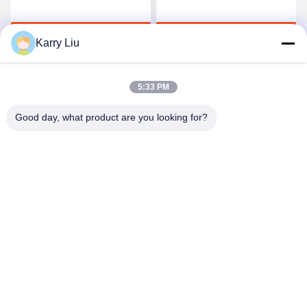
semblable de Bemis 3415
film adhésif de fonte du
Tpu Polyutethane pour le
polyuréthane TPU
Discuter Maintenant
Discuter Maintenant
tissu
Karry Liu
5:33 PM
Good day, what product are you looking for?
Shenzhen Tunsing Plastic Products Co., Ltd.
ts02@tunsing.com.cn
86-755-8996-0062
Zone industrielle de Tunsing, village de no. 28 Xiatian, rue
de Longtian, secteur de Pingshan, ville de Shenzhen,
province du Guangdong, Chine