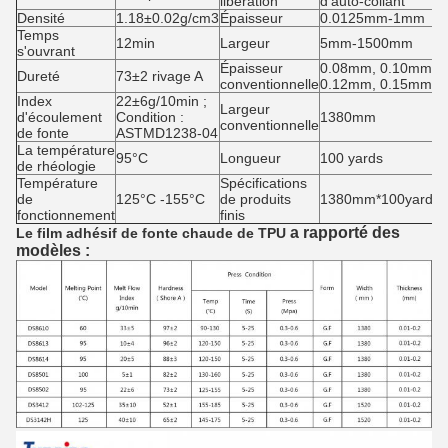
libération
d'auto-collant
Densité
1.18±0.02g/cm3
Épaisseur
0.0125mm-1mm
Temps
12min
Largeur
5mm-1500mm
s'ouvrant
Épaisseur
0.08mm, 0.10mm,
Dureté
73±2 rivage A
conventionnelle
0.12mm, 0.15mm
Index
22±6g/10min ;
Largeur
d'écoulement
Condition :
1380mm
conventionnelle
de fonte
ASTMD1238-04
La température
95°C
Longueur
100 yards
de rhéologie
Température
Spécifications
de
125°C -155°C
de produits
1380mm*100yards/r
fonctionnement
finis
a rapporté des
Le film adhésif de fonte chaude de TPU
modèles :