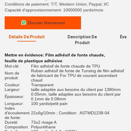
Conditions de paiement: T/T, Western Union, Paypal, l/C
Capacité d'approvisionnement: 10000000 yards/mois
Discuter Maintenant
Détails De Produit
Description De
Évalu
Produit
Mettre en évidence:
Film adhésif de fonte chaude
,
feuille de plastique adhésive
Mot-clé:
Film adhésif de fonte chaude de TPU
Ruban adhésif de fonte de Tunsing de film adhésif
Nom de
de fabricant de For TPU de courant ascendant
produit:
chaud
Couleur:
Transparent
Largeur:
taille adaptée aux besoins du client par 1380mm
0.05mm, taille adaptée aux besoins du client par
Épaisseur:
0.1mm de 0.08mm
Longueur:
100 yards/petit pain
Index
d'écoulement
22±6g/10min ; Condition : ASTMD1238-04
de fonte:
Dureté:
73±2 rivage A
Composition:
Polyuréthane