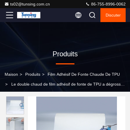
ts02@tunsing.com.cn
86-755-8996-0062
Discuter
Produits
Maison
>
Produits
>
Film Adhésif De Fonte Chaude De TPU
>
Le double chaud de film adhésif de fonte de TPU a dégrossi
des yards du polyuréthane 1380mm*100/petit pain