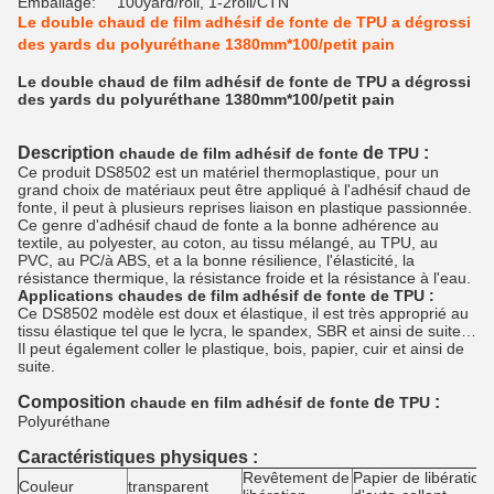
Emballage:
100yard/roll, 1-2roll/CTN
Le double chaud de film adhésif de fonte de TPU a dégrossi
des yards du polyuréthane 1380mm*100/petit pain
Le double chaud de film adhésif de fonte de TPU a dégrossi
des yards du polyuréthane 1380mm*100/petit pain
Description
de
:
chaude de film adhésif de fonte
TPU
Ce produit DS8502 est un matériel thermoplastique, pour un
grand choix de matériaux peut être appliqué à l'adhésif chaud de
fonte, il peut à plusieurs reprises liaison en plastique passionnée.
Ce genre d'adhésif chaud de fonte a la bonne adhérence au
textile, au polyester, au coton, au tissu mélangé, au TPU, au
PVC, au PC/à ABS, et a la bonne résilience, l'élasticité, la
résistance thermique, la résistance froide et la résistance à l'eau.
Applications chaudes de film adhésif de fonte de TPU :
Ce DS8502 modèle est doux et élastique, il est très approprié au
tissu élastique tel que le lycra, le spandex, SBR et ainsi de suite…
Il peut également coller le plastique, bois, papier, cuir et ainsi de
suite.
Composition
de
:
chaude en film adhésif de fonte
TPU
Polyuréthane
Caractéristiques physiques :
Revêtement de
Papier de libération
Couleur
transparent