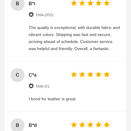
B
B*i
Utile (352)
The quality is exceptional, with durable fabric and
vibrant colors. Shipping was fast and secure,
arriving ahead of schedule. Customer service
was helpful and friendly. Overall, a fantastic
experience
C
C*a
Utile (1)
I bond for leather is great
B
B*d