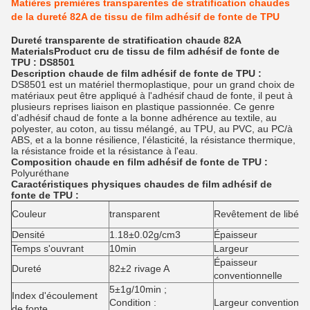
Matières premières transparentes de stratification chaudes
de la dureté 82A de tissu de film adhésif de fonte de TPU
Dureté transparente de stratification chaude 82A
MaterialsProduct cru de tissu de film adhésif de fonte de
TPU : DS8501
Description
chaude de film adhésif de fonte
de
TPU
:
DS8501 est un matériel thermoplastique, pour un grand choix de
matériaux peut être appliqué à l'adhésif chaud de fonte, il peut à
plusieurs reprises liaison en plastique passionnée. Ce genre
d'adhésif chaud de fonte a la bonne adhérence au textile, au
polyester, au coton, au tissu mélangé, au TPU, au PVC, au PC/à
ABS, et a la bonne résilience, l'élasticité, la résistance thermique,
la résistance froide et la résistance à l'eau.
Composition
chaude en film adhésif de fonte
de
TPU
:
Polyuréthane
Caractéristiques physiques
chaudes de film adhésif
de
fonte
de
TPU
:
Couleur
transparent
Revêtement de libéra
Densité
1.18±0.02g/cm3
Épaisseur
Temps s'ouvrant
10min
Largeur
Épaisseur
Dureté
82±2 rivage A
conventionnelle
5±1g/10min ;
Index d'écoulement
Condition :
Largeur conventionne
de fonte