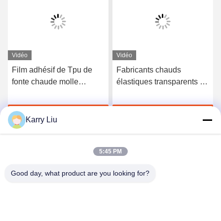
Vidéo
Vidéo
Film adhésif de Tpu de
Fabricants chauds
fonte chaude molle
élastiques transparents de
semblable de Bemis 3415
film adhésif de fonte du
Tpu Polyutethane pour le
polyuréthane TPU
Discuter Maintenant
Discuter Maintenant
tissu
Karry Liu
5:45 PM
Good day, what product are you looking for?
Shenzhen Tunsing Plastic Products Co., Ltd.
ts02@tunsing.com.cn