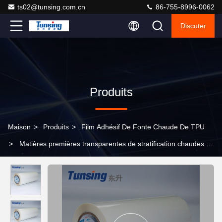
ts02@tunsing.com.cn
86-755-8996-0062
Discuter
Produits
Maison
>
Produits
>
Film Adhésif De Fonte Chaude De TPU
>
Matières premières transparentes de stratification chaudes de
la dureté 82A de tissu de film adhésif de fonte de TPU