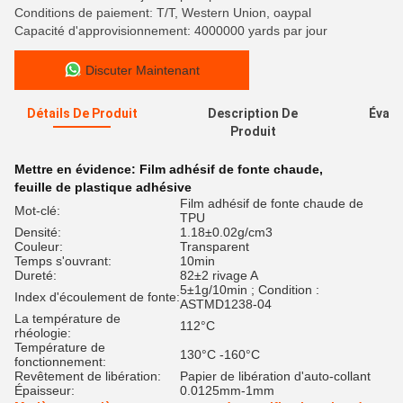
Conditions de paiement: T/T, Western Union, oaypal
Capacité d'approvisionnement: 4000000 yards par jour
Discuter Maintenant
Détails De Produit
Description De
Évalu
Produit
Mettre en évidence:
Film adhésif de fonte chaude
,
feuille de plastique adhésive
Film adhésif de fonte chaude de
Mot-clé:
TPU
Densité:
1.18±0.02g/cm3
Couleur:
Transparent
Temps s'ouvrant:
10min
Dureté:
82±2 rivage A
5±1g/10min ; Condition :
Index d'écoulement de fonte:
ASTMD1238-04
La température de
112°C
rhéologie:
Température de
130°C -160°C
fonctionnement:
Revêtement de libération:
Papier de libération d'auto-collant
Épaisseur:
0.0125mm-1mm