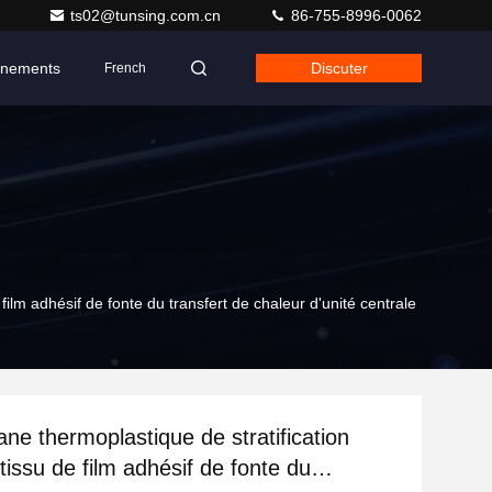
ts02@tunsing.com.cn
86-755-8996-0062
nements
Discuter
French
film adhésif de fonte du transfert de chaleur d'unité centrale
ane thermoplastique de stratification
tissu de film adhésif de fonte du