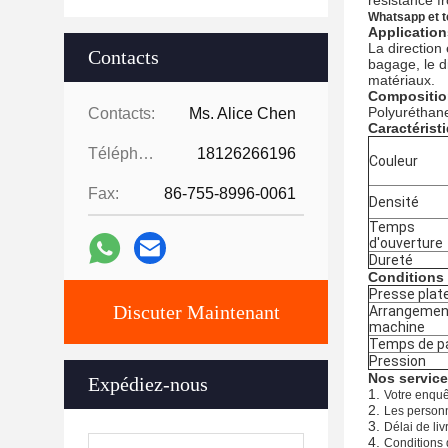
résistance fr
Whatsapp et t
Application
La direction
Contacts
bagage, le di
matériaux.
Compositio
Polyuréthan
Contacts:
Ms. Alice Chen
Caractérist
Téléphone:
18126266196
Couleur
Fax:
86-755-8996-0061
Densité
Temps
d'ouverture
Dureté
Conditions
Presse plat
Discuter Maintenant
Arrangemen
machine
Temps de p
Pression
Nos servic
Expédiez-nous
1.
Votre enquêt
2.
Les personn
3.
Délai de liv
4.
Conditions 