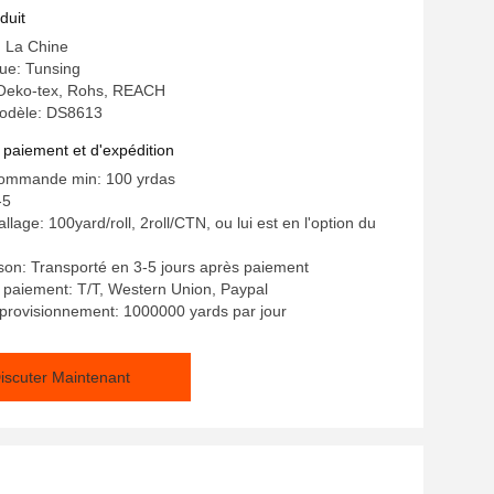
de chaleur d'unité centrale TPU
duit
: La Chine
e: Tunsing
: Oeko-tex, Rohs, REACH
odèle: DS8613
 paiement et d'expédition
commande min: 100 yrdas
-5
llage: 100yard/roll, 2roll/CTN, ou lui est en l'option du
aison: Transporté en 3-5 jours après paiement
 paiement: T/T, Western Union, Paypal
provisionnement: 1000000 yards par jour
iscuter Maintenant