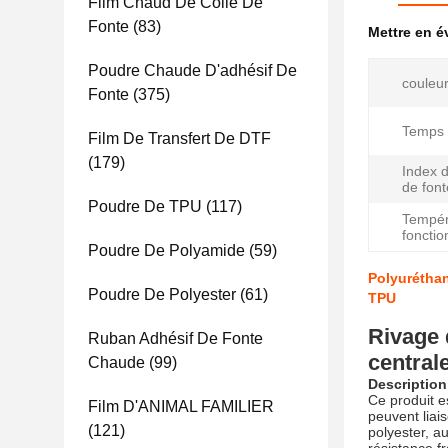
Film Chaud De Colle De
Fonte
(83)
Mettre en 
Poudre Chaude D'adhésif De
couleur
Fonte
(375)
Temps 
Film De Transfert De DTF
(179)
Index 
de font
Poudre De TPU
(117)
Tempér
foncti
Poudre De Polyamide
(59)
Polyuréthan
Poudre De Polyester
(61)
TPU
Rivage 
Ruban Adhésif De Fonte
central
Chaude
(99)
Description
Ce produit e
Film D'ANIMAL FAMILIER
peuvent liai
(121)
polyester, a