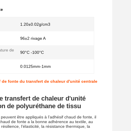
te
1.20±0.02g/cm3
96±2 rivage A
ture de
90°C -100°C
0.0125mm-1mm
 de fonte du transfert de chaleur d'unité centrale
 transfert de chaleur d'unité
ion de polyuréthane de tissu
euvent être appliqués à l'adhésif chaud de fonte, il
chaud de fonte a la bonne adhérence au textile, au
ilience, l'élasticité, la résistance thermique, la