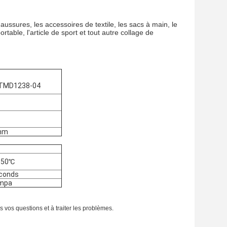
aussures, les accessoires de textile, les sacs à main, le
rtable, l'article de sport et tout autre collage de
ASTMD1238-04
mm
150℃
conds
6mpa
 vos questions et à traiter les problèmes.