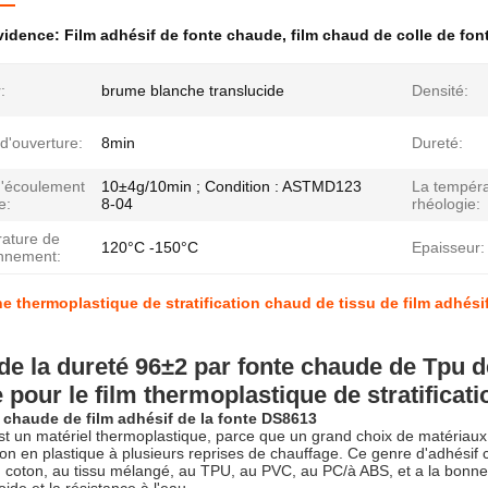
évidence:
Film adhésif de fonte chaude
,
film chaud de colle de fon
:
brume blanche translucide
Densité:
d'ouverture:
8min
Dureté:
d'écoulement
10±4g/10min ; Condition : ASTMD123
La tempéra
e:
8-04
rhéologie:
ature de
120°C -150°C
Epaisseur:
onnement:
e thermoplastique de stratification chaud de tissu de film adhésif
de la dureté 96±2 par fonte chaude de Tpu de
e pour le film thermoplastique de stratificat
 chaude de film adhésif de la fonte DS8613
st un matériel thermoplastique, parce que un grand choix de matériaux p
son en plastique à plusieurs reprises de chauffage. Ce genre d'adhésif 
u coton, au tissu mélangé, au TPU, au PVC, au PC/à ABS, et a la bonne rés