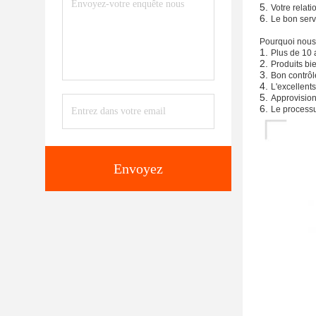
5.
Votre relati
6.
Le bon servi
Pourquoi nous
1.
Plus de 10 
2.
Produits bi
3.
Bon contrôle
4.
L'excellents
5.
Approvision
6.
Le processus
Envoyez