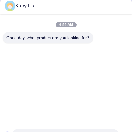
Discuter Maintenant
Discuter Maintenant
tissu
Karry Liu
6:56 AM
Good day, what product are you looking for?
Shenzhen Tunsing Plastic Products Co., Ltd.
ts02@tunsing.com.cn
86-755-8996-0062
Zone industrielle de Tunsing, village de no. 28 Xiatian, rue
de Longtian, secteur de Pingshan, ville de Shenzhen,
province du Guangdong, Chine
Bonne qualité de la Chine Film adhésif de fonte chaude
Fournisseur. © de Copyright 2018-2026 Shenzhen Tunsing