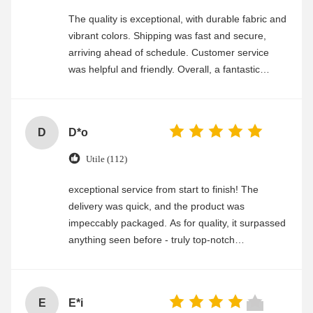
The quality is exceptional, with durable fabric and
vibrant colors. Shipping was fast and secure,
arriving ahead of schedule. Customer service
was helpful and friendly. Overall, a fantastic
experience
D
D*o
Utile (112)
exceptional service from start to finish! The
delivery was quick, and the product was
impeccably packaged. As for quality, it surpassed
anything seen before - truly top-notch
craftsmanship. Any questions i had were
promptly addressed by their attentive customer
service team. Highly recommend this company!
E
E*i