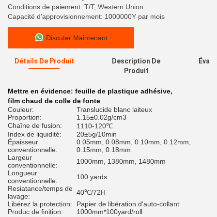
Conditions de paiement: T/T, Western Union
Capacité d'approvisionnement: 1000000Y par mois
Discuter Maintenant
Détails De Produit
Description De
Évalu
Produit
Mettre en évidence:
feuille de plastique adhésive
,
film chaud de colle de fonte
Couleur:
Translucide blanc laiteux
Proportion:
1.15±0.02g/cm3
Chaîne de fusion:
1110-120℃
Index de liquidité:
20±5g/10min
Épaisseur
0.05mm, 0.08mm, 0.10mm, 0.12mm,
conventionnelle:
0.15mm, 0.18mm
Largeur
1000mm, 1380mm, 1480mm
conventionnelle:
Longueur
100 yards
conventionnelle:
Resiatance/temps de
40℃/72H
lavage:
Libérez la protection:
Papier de libération d'auto-collant
Produc de finition:
1000mm*100yard/roll