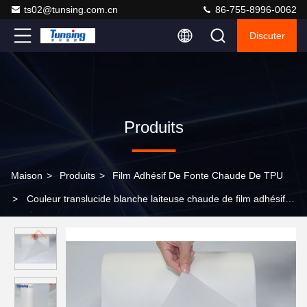
ts02@tunsing.com.cn
86-755-8996-0062
Discuter
Produits
Maison
>
Produits
>
Film Adhésif De Fonte Chaude De TPU
>
Couleur translucide blanche laiteuse chaude de film adhésif
de fonte de Copolyester pour la langue de chaussures