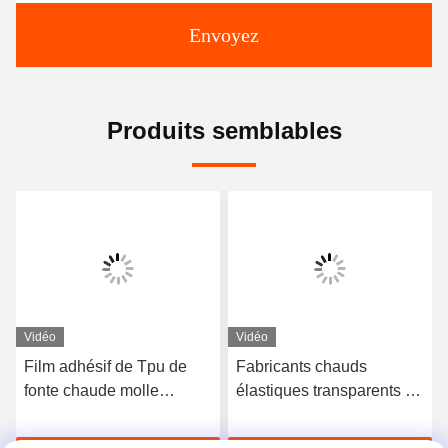
Envoyez
Produits semblables
Vidéo
Vidéo
Film adhésif de Tpu de
Fabricants chauds
fonte chaude molle
élastiques transparents de
semblable de Bemis 3415
film adhésif de fonte du
Tpu Polyutethane pour le
polyuréthane TPU