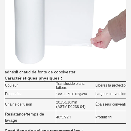
adhésif chaud de fonte de copolyester
Caractéristiques physiques :
Translucide blanc
Couleur
Libérez la protection
laiteux
Proportion
Largeur conventionnel
³ de 1.15±0.02g/cm
20±5g/10min
Chaîne de fusion
Épaisseur conventionn
(
)
ASTM D1238-04
Resiatance/temps de
40℃/72H
Produit fini
lavage
Conditions de collage recommandées :