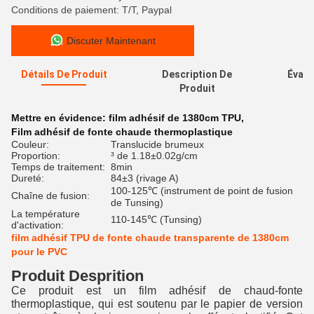
Conditions de paiement: T/T, Paypal
Discuter Maintenant
Détails De Produit
Description De
Évalu
Produit
Mettre en évidence:
film adhésif de 1380cm TPU
,
Film adhésif de fonte chaude thermoplastique
Couleur:
Translucide brumeux
Proportion:
³ de 1.18±0.02g/cm
Temps de traitement:
8min
Dureté:
84±3 (rivage A)
100-125℃ (instrument de point de fusion
Chaîne de fusion:
de Tunsing)
La température
110-145℃ (Tunsing)
d'activation:
film adhésif TPU de fonte chaude transparente de 1380cm
pour le PVC
Produit Desprition
Ce produit est un film adhésif de chaud-fonte
thermoplastique, qui est soutenu par le papier de version