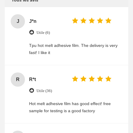
J
J*n
Utile (6)
Tpu hot melt adhesive film. The delivery is very
fast! I like it
R
R*t
Utile (36)
Hot melt adhesive film has good effect! free
sample for testing is a good factory