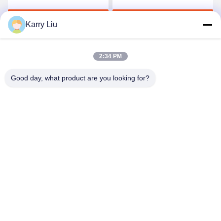
Tpu Polyutethane pour le
polyuréthane TPU
Discuter Maintenant
Discuter Maintenant
tissu
Karry Liu
2:34 PM
Good day, what product are you looking for?
Shenzhen Tunsing Plastic Products Co., Ltd.
ts02@tunsing.com.cn
86-755-8996-0062
Zone industrielle de Tunsing, village de no. 28 Xiatian, rue
de Longtian, secteur de Pingshan, ville de Shenzhen,
province du Guangdong, Chine