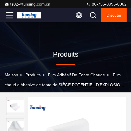
ts02@tunsing.com.cn
86-755-8996-0062
Discuter
Produits
Maison
>
Produits
>
Film Adhésif De Fonte Chaude
>
Film
chaud d'Ahesive de fonte de SIÈGE POTENTIEL D'EXPLOSION
de DS001TS pour la correction de broderie