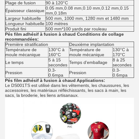
Plage de fusion
90 à 120°C
0.05 mm,0.08 mm,0.10 mm,0.12 mm,0.15
Épaisseur classique
mm,0.18m
Largeur habituelle
500 mm, 1000 mm, 1280 mm et 1480 mm
Longueur habituelle
100 mètres
Produit fini
500 mm*100 yards par rouleau
Pés film adhésif à fusion à chaud Conditions de collage
recommandées:
Première stratification
Deuxième implantation
Température de
130°C à
Température de
130°C à
moule mécanique
160°C
moule mécanique
170°C
5 à 15
8 à 25
Le temps
Temps d'emballage
secondes
secondes
0.3-
0.3-
Pression
Pression
0.6mpa
0.6mpa
Pés film adhésif à fusion à chaud Applications:
Le DS001TS est utilisé dans les vêtements, les chaussures, les
accessoires, les matériaux réfléchissants, les sacs à main, les
sacs, la broderie, les liens artisanaux.