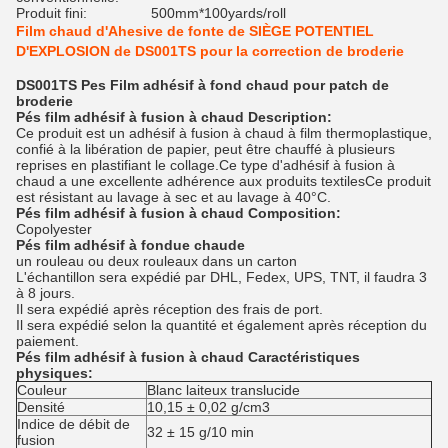
Produit fini:
500mm*100yards/roll
Film chaud d'Ahesive de fonte de SIÈGE POTENTIEL
D'EXPLOSION de DS001TS pour la correction de broderie
DS001TS Pes Film adhésif à fond chaud pour patch de
broderie
Pés film adhésif à fusion à chaud Description:
Ce produit est un adhésif à fusion à chaud à film thermoplastique,
confié à la libération de papier, peut être chauffé à plusieurs
reprises en plastifiant le collage.Ce type d'adhésif à fusion à
chaud a une excellente adhérence aux produits textilesCe produit
est résistant au lavage à sec et au lavage à 40°C.
Pés film adhésif à fusion à chaud Composition:
Copolyester
Pés film adhésif à fondue chaude
un rouleau ou deux rouleaux dans un carton
L'échantillon sera expédié par DHL, Fedex, UPS, TNT, il faudra 3
à 8 jours.
Il sera expédié après réception des frais de port.
Il sera expédié selon la quantité et également après réception du
paiement.
Pés film adhésif à fusion à chaud Caractéristiques
physiques:
Couleur
Blanc laiteux translucide
Densité
10,15 ± 0,02 g/cm3
Indice de débit de
32 ± 15 g/10 min
fusion