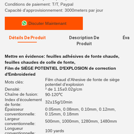
Conditions de paiement: T/T, Paypal
Capacité d'approvisionnement: 3000meters par jour
Discuter Maintenant
Détails De Produit
Description De
Évalu
Produit
Mettre en évidence:
feuilles adhésives de fonte chaude
,
feuilles chaudes de colle de fonte
,
Film de SIÈGE POTENTIEL D'EXPLOSION de correction
d'Embroideried
Film chaud d'Ahesive de fonte de siège
Mots clés:
potentiel d'explosion
Densité:
³ de 1.15±0.02g/cm
Chaîne de fusion:
90-120℃
Index d'écoulement
32±15g/10min
de fonte:
Épaisseur
0.05mm, 0.08mm, 0.10mm, 0.12mm,
conventionnelle:
0.15mm, 0.18mm
Largeur
500mm, 1000mm, 1280mm, 1480mm
conventionnelle:
Longueur
100 yards
conventionnelle: