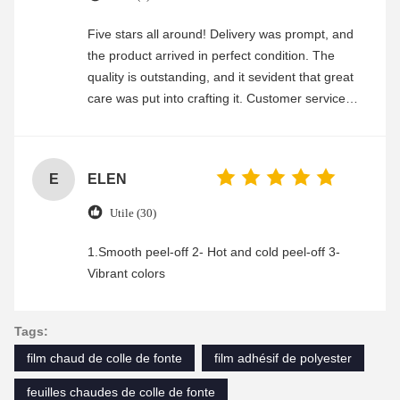
Five stars all around! Delivery was prompt, and
the product arrived in perfect condition. The
quality is outstanding, and it sevident that great
care was put into crafting it. Customer service
was friendly and efficient, ensuring a smooth and
enjoyable shopping experience.
E
ELEN
Utile (30)
1.Smooth peel-off 2- Hot and cold peel-off 3-
Vibrant colors
Tags:
film chaud de colle de fonte
film adhésif de polyester
feuilles chaudes de colle de fonte