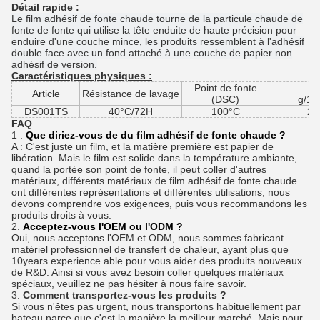
Détail rapide :
Le film adhésif de fonte chaude tourne de la particule chaude de
fonte de fonte qui utilise la tête enduite de haute précision pour
enduire d'une couche mince, les produits ressemblent à l'adhésif
double face avec un fond attaché à une couche de papier non
adhésif de version.
Caractéristiques physiques :
Point de fonte
M
Article
Résistance de lavage
(DSC)
g/10
DS001TS
40°C/72H
100°C
28
FAQ
1 .
Que diriez-vous de du film adhésif de fonte chaude ?
A : C'est juste un film, et la matière première est papier de
libération. Mais le film est solide dans la température ambiante,
quand la portée son point de fonte, il peut coller d'autres
matériaux, différents matériaux de film adhésif de fonte chaude
ont différentes représentations et différentes utilisations, nous
devons comprendre vos exigences, puis vous recommandons les
produits droits à vous.
2.
Acceptez-vous l'OEM ou l'ODM ?
Oui, nous acceptons l'OEM et ODM, nous sommes fabricant
matériel professionnel de transfert de chaleur, ayant plus que
10years experience.able pour vous aider des produits nouveaux
de R&D. Ainsi si vous avez besoin coller quelques matériaux
spéciaux, veuillez ne pas hésiter à nous faire savoir.
3.
Comment transportez-vous les produits ?
Si vous n'êtes pas urgent, nous transportons habituellement par
bateau parce que c'est la manière la meilleur marché. Mais pour