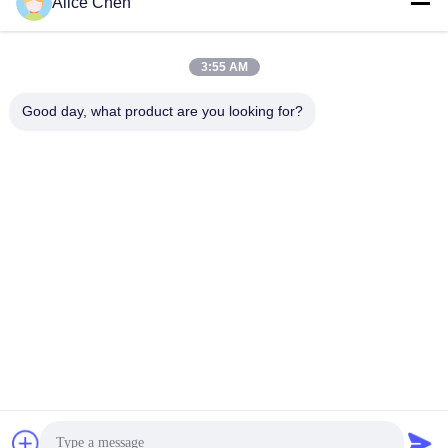
Alice Chen
3:55 AM
Good day, what product are you looking for?
Shenzhen Tunsing Plastic Products Co., Ltd.
ts02@tunsing.com.cn
86-755-8996-0062
Zone industrielle de Tunsing, village de no. 28 Xiatian, rue
de Longtian, secteur de Pingshan, ville de Shenzhen,
province du Guangdong, Chine
Bonne qualité de la Chine Film adhésif de fonte chaude
Fournisseur. © de Copyright 2018-2026 Shenzhen Tunsing