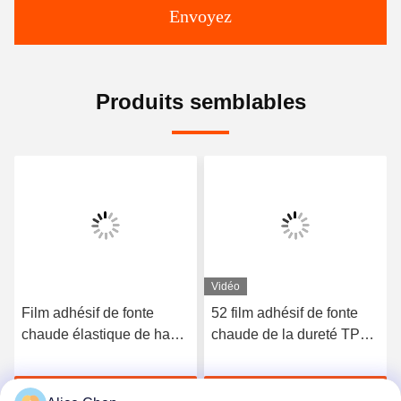
Envoyez
Produits semblables
Vidéo
Film adhésif de fonte
52 film adhésif de fonte
chaude élastique de haute
chaude de la dureté TPU
qualité du polyuréthane
du rivage A pour les sous-
3412
vêtements sans couture
Discuter Maintenant
Discuter Maintenant