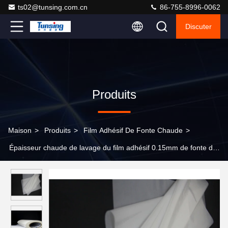
ts02@tunsing.com.cn
86-755-8996-0062
Discuter
Produits
Maison
>
Produits
>
Film Adhésif De Fonte Chaude
>
Épaisseur chaude de lavage du film adhésif 0.15mm de fonte de
résistance pour le cuir de liaison de PVC