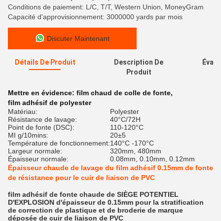
Conditions de paiement: L/C, T/T, Western Union, MoneyGram
Capacité d'approvisionnement: 3000000 yards par mois
Discuter Maintenant
Détails De Produit
Description De
Évalu
Produit
Mettre en évidence:
film chaud de colle de fonte
,
film adhésif de polyester
Matériau:
Polyester
Résistance de lavage:
40°C/72H
Point de fonte (DSC):
110-120°C
MI g/10mins:
20±5
Température de fonctionnement:
140°C -170°C
Largeur normale:
320mm, 480mm
Épaisseur normale:
0.08mm, 0.10mm, 0.12mm
Épaisseur chaude de lavage du film adhésif 0.15mm de fonte
de résistance pour le cuir de liaison de PVC
film adhésif de fonte chaude de SIÈGE POTENTIEL
D'EXPLOSION d'
épaisseur
de
0.15mm
pour la stratification
de correction de plastique et de broderie de marque
déposée de cuir de liaison de PVC