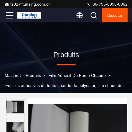
ts02@tunsing.com.cn
86-755-8996-0062
Discuter
Produits
Maison
>
Produits
>
Film Adhésif De Fonte Chaude
>
Feuilles adhésives de fonte chaude de polyester, film chaud de
colle de fonte de largeur de 320mm pour des sous-vêtements