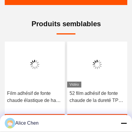
Produits semblables
Vidéo
Film adhésif de fonte
52 film adhésif de fonte
chaude élastique de haute
chaude de la dureté TPU
qualité du polyuréthane
du rivage A pour les sous-
3412
vêtements sans couture
Discuter Maintenant
Discuter Maintenant
Alice Chen