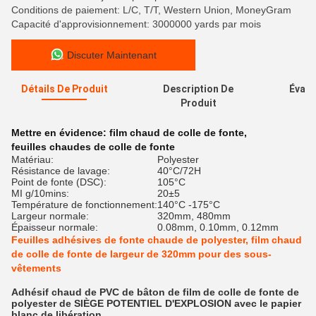
Conditions de paiement: L/C, T/T, Western Union, MoneyGram
Capacité d'approvisionnement: 3000000 yards par mois
Discuter Maintenant
Détails De Produit
Description De
Évalu
Produit
Mettre en évidence:
film chaud de colle de fonte
,
feuilles chaudes de colle de fonte
Matériau:
Polyester
Résistance de lavage:
40°C/72H
Point de fonte (DSC):
105°C
MI g/10mins:
20±5
Température de fonctionnement:
140°C -175°C
Largeur normale:
320mm, 480mm
Épaisseur normale:
0.08mm, 0.10mm, 0.12mm
Feuilles adhésives de fonte chaude de polyester, film chaud
de colle de fonte de largeur de 320mm pour des sous-
vêtements
Adhésif chaud de PVC de bâton de film de colle de fonte de
polyester de SIÈGE POTENTIEL D'EXPLOSION avec le papier
blanc de libération