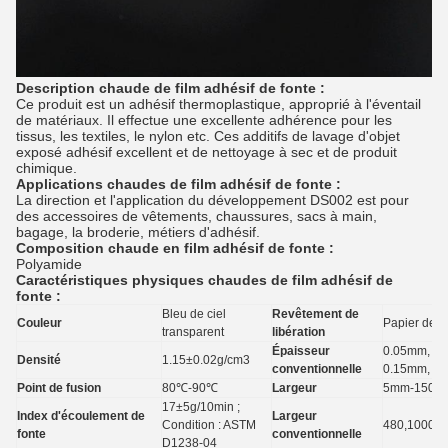
Description chaude de film adhésif de fonte :
Ce produit est un adhésif thermoplastique, approprié à l'éventail
de matériaux. Il effectue une excellente adhérence pour les
tissus, les textiles, le nylon etc. Ces additifs de lavage d'objet
exposé adhésif excellent et de nettoyage à sec et de produit
chimique.
Applications
chaudes de film adhésif
de
fonte
:
La direction et l'application du développement DS002 est pour
des accessoires de vêtements, chaussures, sacs à main,
bagage, la broderie, métiers d'adhésif.
Composition
chaude en film adhésif
de
fonte
:
Polyamide
Caractéristiques physiques chaudes de film adhésif de
fonte :
Bleu de ciel
Revêtement de
Couleur
Papier de li
transparent
libération
Épaisseur
0.05mm, 0.
Densité
1.15±0.02g/cm3
conventionnelle
0.15mm, 0
Point de fusion
80℃-90℃
Largeur
5mm-1500
17±5g/10min ;
Index d'écoulement de
Largeur
Condition : ASTM
480,1000,
fonte
conventionnelle
D1238-04