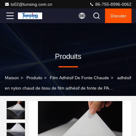
ts02@tunsing.com.cn
86-755-8996-0062
Discuter
Produits
Maison
>
Produits
>
Film Adhésif De Fonte Chaude
>
adhésif
en nylon chaud de tissu de film adhésif de fonte de PA
d'épaisseur de 0.08mm 100 yards