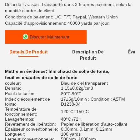
Délai de livraison: Transporté dans 3-5 après paiement, selon la
quantité d'ordre de client
Conditions de paiement: L/C, T/T, Paypal, Western Union
Capacité d'approvisionnement: 40000 yards par jour
Discuter Maintenant
Détails De Produit
Description De
Évalu
Produit
Mettre en évidence:
film chaud de colle de fonte
,
feuilles chaudes de colle de fonte
couleur:
Bleu de ciel transparent
Densité:
1.15±0.02g/cm3
Point de fusion:
80℃-90℃
Index d'écoulement de
17±5g/10min ; Condition : ASTM
fonte:
D1238-04
Température de
120°C -150°C
fonctionnement:
Lavage/temps:
40°C /72H
Revêtement de libération:
Papier de libération d'auto-collant
Épaisseur conventionnelle:
0.08mm, 0.1mm, 0.12mm
Longueur:
100 yards
Largeur conventionnelle:
500mm, 1000mm