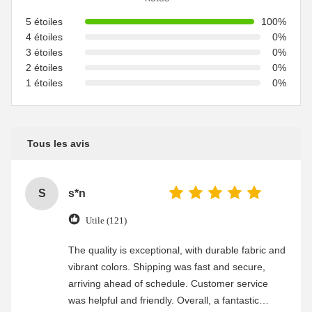
5 étoiles
100%
4 étoiles
0%
3 étoiles
0%
2 étoiles
0%
1 étoiles
0%
Tous les avis
S
s*n
Utile (121)
The quality is exceptional, with durable fabric and
vibrant colors. Shipping was fast and secure,
arriving ahead of schedule. Customer service
was helpful and friendly. Overall, a fantastic