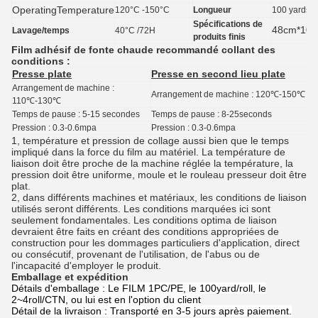
OperatingTemperature
120°C -150°C
Longueur
100 yards
Spécifications de
48cm*100y
Lavage/temps
40°C /72H
produits finis
Film adhésif de fonte chaude
recommandé collant des
conditions :
Presse plate
Presse en second lieu plate
Arrangement de machine :
Arrangement de machine : 120℃-150℃
110℃-130℃
Temps de pause : 5-15 secondes
Temps de pause : 8-25seconds
Pression : 0.3-0.6mpa
Pression : 0.3-0.6mpa
1, température et pression de collage aussi bien que le temps
impliqué dans la force du film au matériel. La température de
liaison doit être proche de la machine réglée la température, la
pression doit être uniforme, moule et le rouleau presseur doit être
plat.
2, dans différents machines et matériaux, les conditions de liaison
utilisés seront différents. Les conditions marquées ici sont
seulement fondamentales. Les conditions optima de liaison
devraient être faits en créant des conditions appropriées de
construction pour les dommages particuliers d'application, direct
ou consécutif, provenant de l'utilisation, de l'abus ou de
l'incapacité d'employer le produit.
Emballage et expédition
Détails d'emballage : Le FILM 1PC/PE, le 100yard/roll, le
2~4roll/CTN, ou lui est en l'option du client
Détail de la livraison : Transporté en 3-5 jours après paiement.