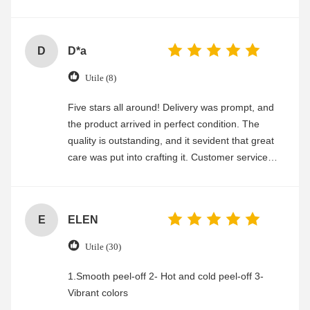
experience
D
D*a
Utile (8)
Five stars all around! Delivery was prompt, and
the product arrived in perfect condition. The
quality is outstanding, and it sevident that great
care was put into crafting it. Customer service
was friendly and efficient, ensuring a smooth and
enjoyable shopping experience.
E
ELEN
Utile (30)
1.Smooth peel-off 2- Hot and cold peel-off 3-
Vibrant colors