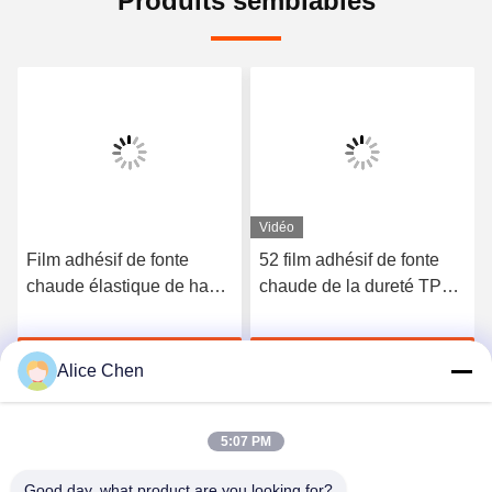
Produits semblables
Vidéo
Film adhésif de fonte
52 film adhésif de fonte
chaude élastique de haute
chaude de la dureté TPU
qualité du polyuréthane
du rivage A pour les sous-
3412
vêtements sans couture
Discuter Maintenant
Discuter Maintenant
Alice Chen
5:07 PM
Good day, what product are you looking for?