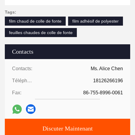
Tags:
film chaud de colle de fonte
film adhésif de polyester
feuilles chaudes de colle de fonte
Contacts
Contacts:
Ms. Alice Chen
Téléphone:
18126266196
Fax:
86-755-8996-0061
Discuter Maintenant