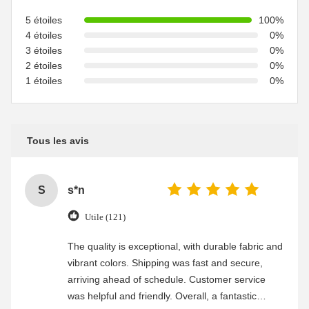
5 étoiles
100%
4 étoiles
0%
3 étoiles
0%
2 étoiles
0%
1 étoiles
0%
Tous les avis
S
s*n
Utile (121)
The quality is exceptional, with durable fabric and
vibrant colors. Shipping was fast and secure,
arriving ahead of schedule. Customer service
was helpful and friendly. Overall, a fantastic