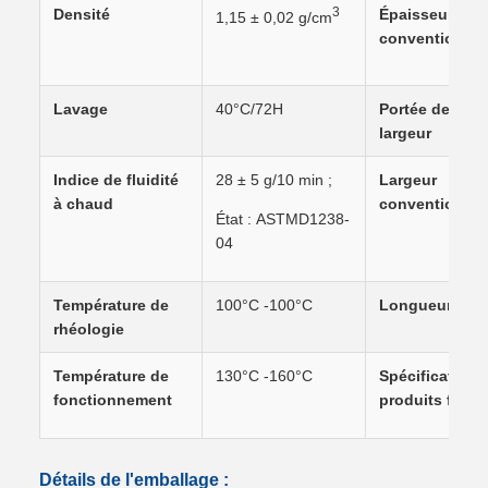
3
Densité
Épaisseur
1,15 ± 0,02 g/cm
conventionnel
Lavage
40°C/72H
Portée de la
largeur
Indice de fluidité
28 ± 5 g/10 min ;
Largeur
à chaud
conventionnel
État : ASTMD1238-
04
Température de
100°C -100°C
Longueur
rhéologie
Température de
130°C -160°C
Spécification 
fonctionnement
produits finis
Détails de l'emballage :