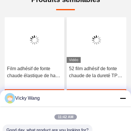
Vidéo
Film adhésif de fonte
52 film adhésif de fonte
chaude élastique de haute
chaude de la dureté TPU
qualité du polyuréthane
du rivage A pour les sous-
3412
vêtements sans couture
Discuter Maintenant
Discuter Maintenant
Vicky Wang
11:42 AM
Good day, what product are you looking for?