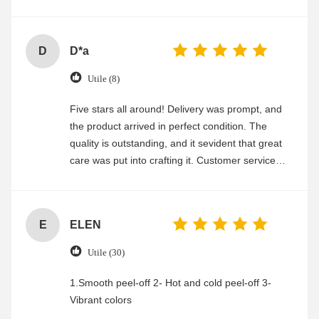
experience
D
D*a
Utile (8)
Five stars all around! Delivery was prompt, and
the product arrived in perfect condition. The
quality is outstanding, and it sevident that great
care was put into crafting it. Customer service
was friendly and efficient, ensuring a smooth and
enjoyable shopping experience.
E
ELEN
Utile (30)
1.Smooth peel-off 2- Hot and cold peel-off 3-
Vibrant colors