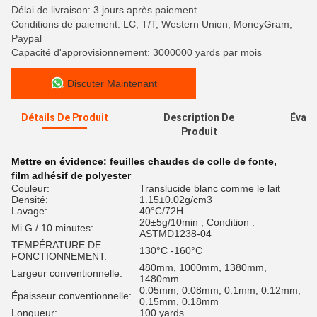
Délai de livraison: 3 jours après paiement
Conditions de paiement: LC, T/T, Western Union, MoneyGram,
Paypal
Capacité d'approvisionnement: 3000000 yards par mois
Discuter Maintenant
Détails De Produit
Description De
Évalu
Produit
Mettre en évidence:
feuilles chaudes de colle de fonte
,
film adhésif de polyester
Couleur:
Translucide blanc comme le lait
Densité:
1.15±0.02g/cm3
Lavage:
40°C/72H
20±5g/10min ; Condition :
Mi G / 10 minutes:
ASTMD1238-04
TEMPÉRATURE DE
130°C -160°C
FONCTIONNEMENT:
480mm, 1000mm, 1380mm,
Largeur conventionnelle:
1480mm
0.05mm, 0.08mm, 0.1mm, 0.12mm,
Épaisseur conventionnelle:
0.15mm, 0.18mm
Longueur:
100 yards