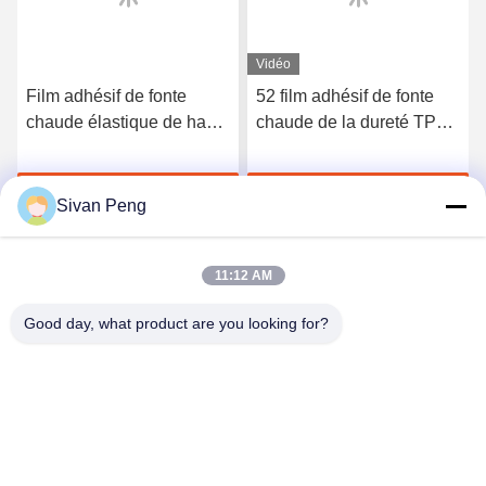
Vidéo
Film adhésif de fonte
52 film adhésif de fonte
chaude élastique de haute
chaude de la dureté TPU
qualité du polyuréthane
du rivage A pour les sous-
3412
vêtements sans couture
Discuter Maintenant
Discuter Maintenant
Sivan Peng
11:12 AM
Good day, what product are you looking for?
Shenzhen Tunsing Plastic Products Co., Ltd.
ts02@tunsing.com.cn
86-755-8996-0062