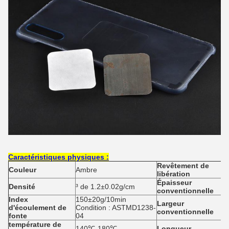
Caractéristiques physiques :
Revêtement de
Couleur
Ambre
libération
Épaisseur
Densité
³ de 1.2±0.02g/cm
conventionnelle
Index
150±20g/10min
Largeur
d'écoulement de
Condition : ASTMD1238-
conventionnelle
fonte
04
température de
140℃-180℃
Longueur