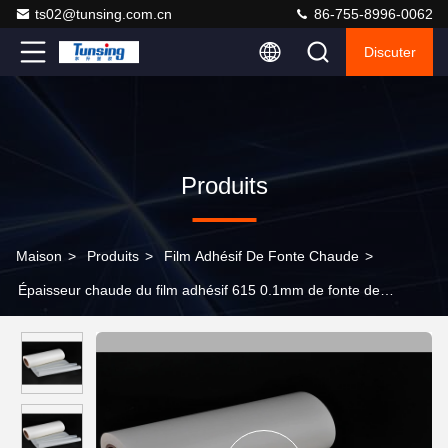
ts02@tunsing.com.cn
86-755-8996-0062
Discuter
Produits
Maison
>
Produits
>
Film Adhésif De Fonte Chaude
>
Épaisseur chaude du film adhésif 615 0.1mm de fonte de
polyester d'ANIMAL FAMILIER et en métal de PVC