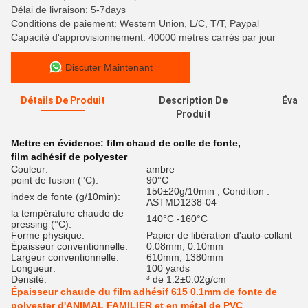
Délai de livraison: 5-7days
Conditions de paiement: Western Union, L/C, T/T, Paypal
Capacité d'approvisionnement: 40000 mètres carrés par jour
Discuter Maintenant
Détails De Produit
Description De
Évalu
Produit
Mettre en évidence:
film chaud de colle de fonte
,
film adhésif de polyester
Couleur:
ambre
point de fusion (°C):
90°C
150±20g/10min ; Condition :
index de fonte (g/10min):
ASTMD1238-04
la température chaude de
140°C -160°C
pressing (°C):
Forme physique:
Papier de libération d'auto-collant
Épaisseur conventionnelle:
0.08mm, 0.10mm
Largeur conventionnelle:
610mm, 1380mm
Longueur:
100 yards
Densité:
³ de 1.2±0.02g/cm
Épaisseur chaude du film adhésif 615 0.1mm de fonte de
polyester d'ANIMAL FAMILIER et en métal de PVC