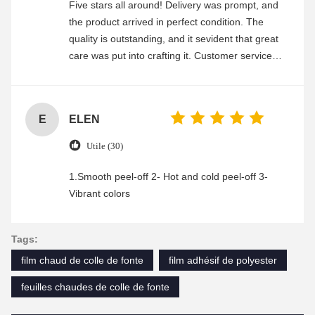
Five stars all around! Delivery was prompt, and
the product arrived in perfect condition. The
quality is outstanding, and it sevident that great
care was put into crafting it. Customer service
was friendly and efficient, ensuring a smooth and
enjoyable shopping experience.
E
ELEN
Utile (30)
1.Smooth peel-off 2- Hot and cold peel-off 3-
Vibrant colors
Tags:
film chaud de colle de fonte
film adhésif de polyester
feuilles chaudes de colle de fonte