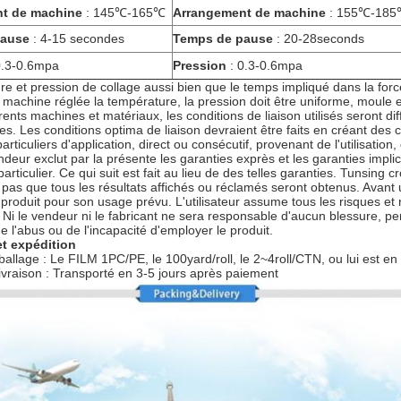
t de machine
: 145℃-165℃
Arrangement de machine
: 155℃-18
pause
: 4-15 secondes
Temps de pause
: 20-28seconds
0.3-0.6mpa
Pression
: 0.3-0.6mpa
re et pression de collage aussi bien que le temps impliqué dans la force
 machine réglée la température, la pression doit être uniforme, moule et
érents machines et matériaux, les conditions de liaison utilisés seront d
s. Les conditions optima de liaison devraient être faits en créant des 
iculiers d'application, direct ou consécutif, provenant de l'utilisation,
ndeur exclut par la présente les garanties exprès et les garanties impl
articulier. Ce qui suit est fait au lieu de des telles garanties. Tunsing c
pas que tous les résultats affichés ou réclamés seront obtenus. Avant uti
produit pour son usage prévu. L'utilisateur assume tous les risques et 
on. Ni le vendeur ni le fabricant ne sera responsable d'aucun blessure, 
, de l'abus ou de l'incapacité d'employer le produit.
t expédition
allage : Le FILM 1PC/PE, le 100yard/roll, le 2~4roll/CTN, ou lui est en l
 livraison : Transporté en 3-5 jours après paiement