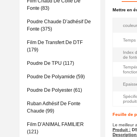
Film Chaud De Colle De
Fonte
(83)
Mettre en 
Poudre Chaude D'adhésif De
couleur
Fonte
(375)
Temps 
Film De Transfert De DTF
(179)
Index 
de font
Poudre De TPU
(117)
Tempér
foncti
Poudre De Polyamide
(59)
Epaiss
Poudre De Polyester
(61)
Spécifi
produits
Ruban Adhésif De Fonte
Chaude
(99)
Feuille de 
Film D'ANIMAL FAMILIER
Le meilleur 
Produit :
DS
(121)
Description