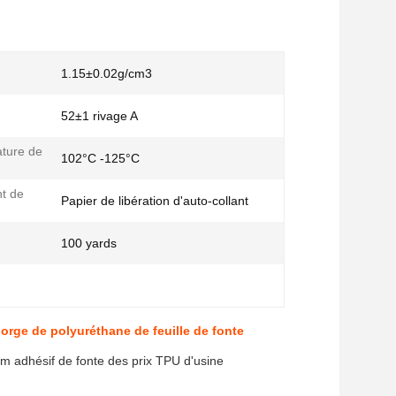
1.15±0.02g/cm3
52±1 rivage A
ture de
102°C -125°C
t de
Papier de libération d'auto-collant
100 yards
orge de polyuréthane de feuille de fonte
lm adhésif de fonte des prix TPU d'usine