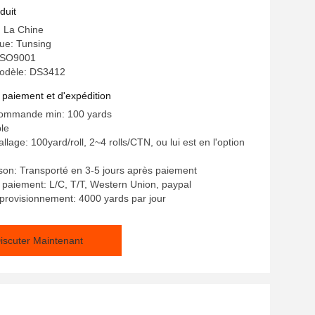
ne de feuille de fonte
duit
: La Chine
e: Tunsing
: ISO9001
odèle: DS3412
 paiement et d'expédition
commande min: 100 yards
ble
llage: 100yard/roll, 2~4 rolls/CTN, ou lui est en l'option
aison: Transporté en 3-5 jours après paiement
 paiement: L/C, T/T, Western Union, paypal
provisionnement: 4000 yards par jour
iscuter Maintenant