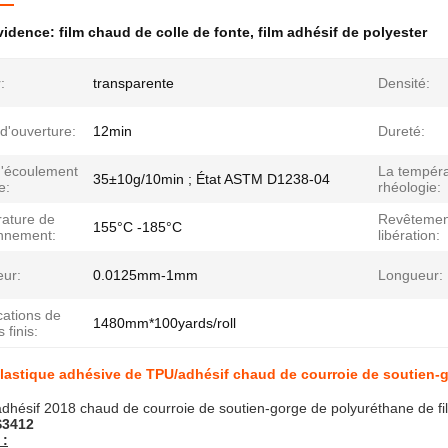
évidence:
film chaud de colle de fonte
,
film adhésif de polyester
:
transparente
Densité:
d'ouverture:
12min
Dureté:
d'écoulement
La tempéra
35±10g/10min ; État ASTM D1238-04
e:
rhéologie:
ature de
Revêtemen
155°C -185°C
onnement:
libération:
eur:
0.0125mm-1mm
Longueur:
cations de
1480mm*100yards/roll
 finis:
plastique adhésive de TPU/adhésif chaud de courroie de soutien-g
adhésif 2018 chaud de courroie de soutien-gorge de polyuréthane de fi
3412
 :