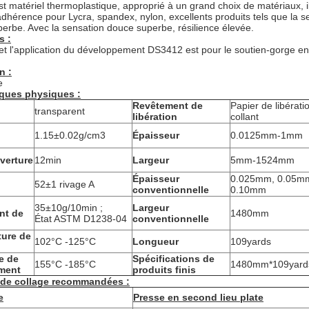
t matériel thermoplastique, approprié à un grand choix de matériaux, il p
 adhérence pour Lycra, spandex, nylon, excellents produits tels que la 
perbe. Avec la sensation douce superbe, résilience élevée.
s :
 et l'application du développement DS3412 est pour le soutien-gorge 
n :
e
iques physiques :
Revêtement de
Papier de libérati
transparent
libération
collant
1.15±0.02g/cm3
Épaisseur
0.0125mm-1mm
verture
12min
Largeur
5mm-1524mm
Épaisseur
0.025mm, 0.05m
52±1 rivage A
conventionnelle
0.10mm
35±10g/10min ;
Largeur
nt de
1480mm
État ASTM D1238-04
conventionnelle
ture de
102°C -125°C
Longueur
109yards
e de
Spécifications de
155°C -185°C
1480mm*109yards
ment
produits finis
 de collage recommandées :
e
Presse en second lieu plate