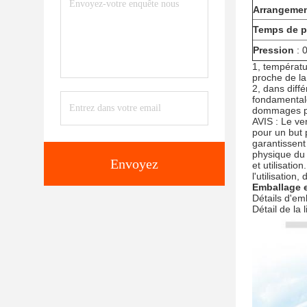
Arrangemen
Temps de 
Pression
: 
1, températu
proche de la
2, dans diff
fondamentale
dommages part
AVIS : Le ve
pour un but p
garantissent 
physique du 
Envoyez
et utilisati
l'utilisation
Emballage e
Détails d'emb
Détail de la