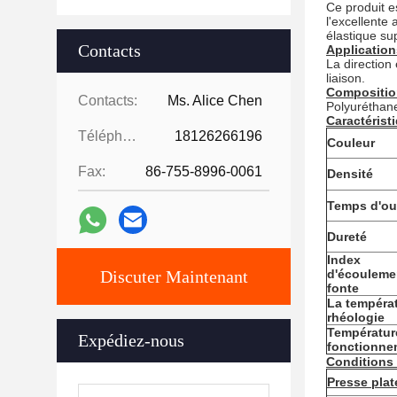
Ce produit es
l'excellente
élastique su
Contacts
Application
La direction
liaison.
Compositio
Contacts:
Ms. Alice Chen
Polyuréthan
Caractérist
Téléphone:
18126266196
Couleur
Fax:
86-755-8996-0061
Densité
Temps d'ou
Dureté
Index
Discuter Maintenant
d'écouleme
fonte
La tempéra
rhéologie
Températur
Expédiez-nous
fonctionne
Conditions
Presse plat