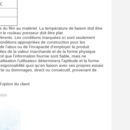
5℃
 du film au matériel. La température de liaison doit être
 le rouleau presseur doit être plat.
ifférents. Les conditions marquées ici sont seulement
conditions appropriées de construction pour les
 de l'abus ou de l'incapacité d'employer le produit.
icites de la valeur marchande et de la forme physique
roit que l'information fournie sont fiable, mais ne
lisation l'utilisateur déterminera l'aptitude et la forme
responsabilité quoi qu'en liaison avec ses propres essais
perte ou dommages, direct ou consécutif, provenant de
'option du client